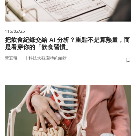
115/02/25
把飲食紀錄交給 AI 分析？重點不是算熱量，而
是看穿你的「飲食習慣」
｜
黃宜稜
科技大觀園特約編輯
儲