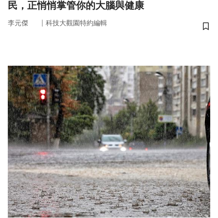
民，正悄悄掌管你的大腦與健康
｜
李元傑
科技大觀園特約編輯
儲