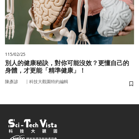
115/02/25
別人的健康秘訣，對你可能沒效？更懂自己的
身體，才更能「精準健康」！
｜
陳彥諺
科技大觀園特約編輯
儲