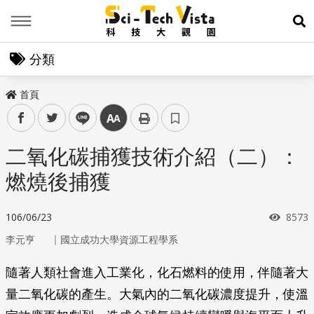
Menu
展
分類
首頁
facebook
twitter
line
中
二氧化碳捕獲技術介紹（二）：
燃燒後捕獲
瀏覽
106/06/23
8573
｜
李元亨
國立成功大學資源工程學系
隨著人類社會進入工業化，化石燃料的使用，伴隨著大
量二氧化碳的產生。大氣內的二氧化碳濃度提升，使溫