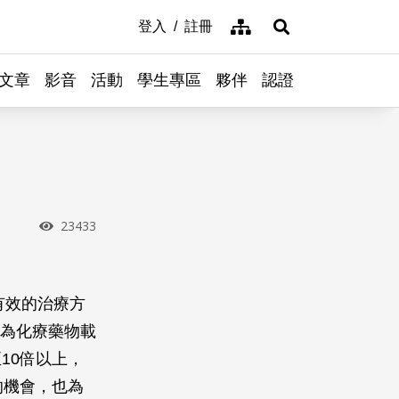
網站導覽
登入
註冊
展開搜尋
文章
影音
活動
學生專區
夥伴
認證
瀏覽次數
23433
有效的治療方
做為化療藥物載
10倍以上，
的機會，也為