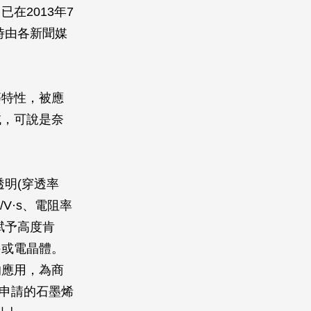
在2013年7
月時由各新聞媒
等特性，被應
域，可說是奈
明(穿透率
/V·s、電阻率
賦予高度肯
件或電晶體。
的應用，為商
出申請的石墨烯