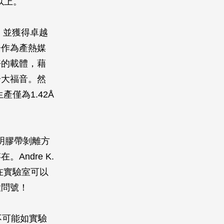
以上。
，並獲得卓越
子作為產熱媒
好的載體，藉
一大福音。然
僅為1.42Å
透明膠帶剝離方
ndre K.
在實驗室可以
大問號！
不可能如實驗