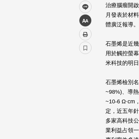
治療腦瘤開啟
line
月發表於材料
中
體廣泛報導。
石墨烯是近幾
用於觸控螢幕
米科技的明日
石墨烯檢別名
~98%)、導
~10-6 
定，近五年針
多家高科技公
業利益占領一