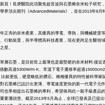
新頁！長庚醫院此項聚焦超音波與石墨烯奈米粒子研究，已
學界頂尖期刊《
AdvancedMaterials
》，並在2013年8
年正夯的奈米產業，其優異的導電、導熱，與機械硬度
、行動裝置，與半導體高科技產業，現在更跨足生醫領
之星。
單層石墨，是目前世上最薄也是最堅硬的奈米材料:接近透
熱係數高達5300W/m·K、常溫下電子遷移率超過15000cm2
Ω·cm，比銀更低，硬度略低於鑽石。種種優異的特性被科學家
對石墨烯已設計出更薄、導電速度更快的新一代電子元
司也爭相提出石墨烯的專利，希望佈局此一殺手級產品
重要灘頭堡。截至2013年5月為止，全球已發表及已提