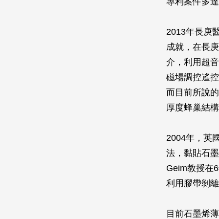
專利案件多達
2013年長
成就，在長庚
介，利用超音
磁場調控遙控
而目前所說的
厚度蜂巢結構
2004年，英
法，黏貼石墨
Geim教授
利用膠帶剝離
目前石墨烯薄