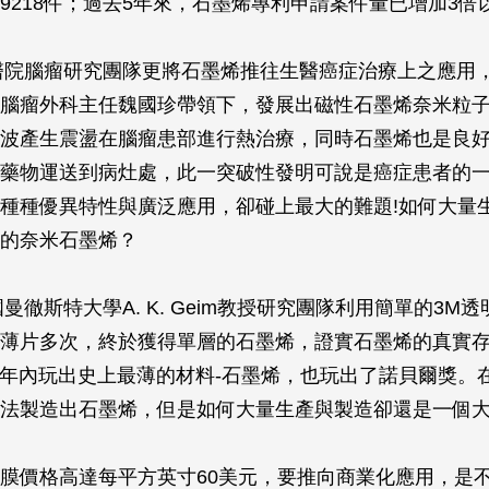
9218件；過去5年來，石墨烯專利申請案件量已增加3倍
庚醫院腦瘤研究團隊更將石墨烯推往生醫癌症治療上之應用
腦瘤外科主任魏國珍帶領下，發展出磁性石墨烯奈米粒
波產生震盪在腦瘤患部進行熱治療，同時石墨烯也是良
藥物運送到病灶處，此一突破性發明可說是癌症患者的
種種優異特性與廣泛應用，卻碰上最大的難題!如何大量生產
的奈米石墨烯？
國曼徹斯特大學A. K. Geim教授研究團隊利用簡單的3M
薄片多次，終於獲得單層的石墨烯，證實石墨烯的真實存在。A
在6年內玩出史上最薄的材料-石墨烯，也玩出了諾貝爾獎。
法製造出石墨烯，但是如何大量生產與製造卻還是一個
膜價格高達每平方英寸60美元，要推向商業化應用，是