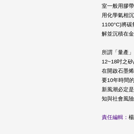
室一般用膠帶
用化學氣相沉積法
1100°C
解並沉積在金
所謂「量產」
12~18吋
在開啟石墨烯
要10年時間
新風潮必定是
知與社會風險
責任編輯：
楊