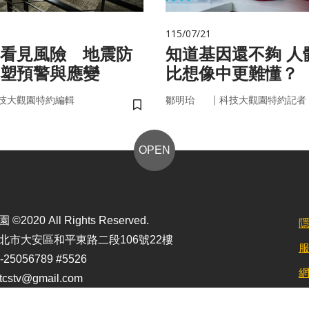
115/07/21
看見風險 地震防
知道基因還不夠 人體為什麼
塑預警與應變
比想像中更難懂？
｜
技大觀園特約編輯
鄒明珆
科技大觀園特約記者
儲存書籤
OPEN
2020 All Rights Reserved.
北市大安區和平東路二段106號22樓
25056789 #5526
stv@gmail.com