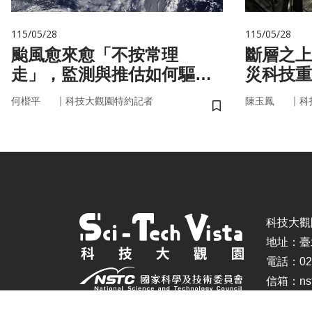
115/05/28
115/05/28
颱風愈來愈「不按常理
斷層之上
走」，監測與推估如何驅動
災科技重
防災決策？
｜
｜
何楷平
科技大觀園特約記者
陳玉鳳
科
儲存書籤
科技大觀園 ©
地址：臺
電話：02-
信箱：nstc