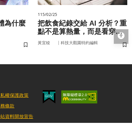
115/02/25
把飲食紀錄交給 AI 分析？重
點不是算熱量，而是看穿你
回
的「飲食習慣」
｜
黃宜稜
科技大觀園特約編輯
儲存書籤
儲
隱私權保護政策
服務條款
網站資料開放宣告