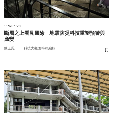
115/05/28
斷層之上看見風險 地震防災科技重塑預警與
應變
｜
陳玉鳳
科技大觀園特約編輯
儲