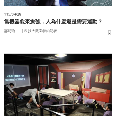
115/04/28
當機器愈來愈強，人為什麼還是需要運動？
｜
鄒明珆
科技大觀園特約記者
儲