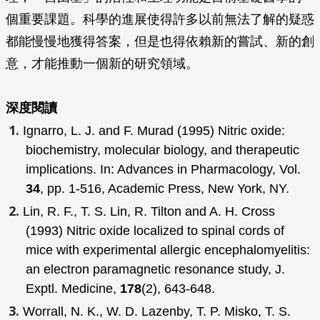
個重要課題。科學的進展使得許多以前無法了解的疑惑
都能慢慢地獲得答案，但是也得依賴新的嘗試、新的創
意，才能推動一個新的研究領域。
深度閱讀
Ignarro, L. J. and F. Murad (1995) Nitric oxide:
biochemistry, molecular biology, and therapeutic
implications. In:
Advances in Pharmacology
, Vol.
34
, pp. 1-516, Academic Press, New York, NY.
Lin, R. F., T. S. Lin, R. Tilton and A. H. Cross
(1993) Nitric oxide localized to spinal cords of
mice with experimental allergic encephalomyelitis:
an electron paramagnetic resonance study,
J.
Exptl. Medicine
,
178
(2), 643-648.
Worrall, N. K., W. D. Lazenby, T. P. Misko, T. S.