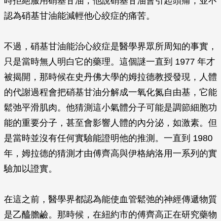
時拒絕服用硝基甘油，他說硝基甘油會引起頭痛，並不
認為硝基甘油能減輕他心絞症的痛苦。
不過，硝基甘油能治心絞症是醫學界眾所周知的事實，
只是當時無人明白它的藥理。這個謎一直到 1977 年才
被揭開，那時候在史丹佛大學的姆拉德教授發現，人體
的代謝過程會把硝基甘油分解成一氧化氮自由基，它能
鬆弛平滑肌肉。他猜測這小氣體分子可能是調節細胞功
能的重要分子，甚至會影響人體的內分泌，如激素。但
是當時並沒有任何實驗能證明他的推測。一直到 1980
年，姆拉德的猜測才由傅齊高與伊格納洛用一系列的實
驗加以證實。
在這之前，醫學界都認為能使血管鬆弛的神經傳遞物質
是乙醯膽鹼。那時候，在紐約市的傅齊高正在研究藥物