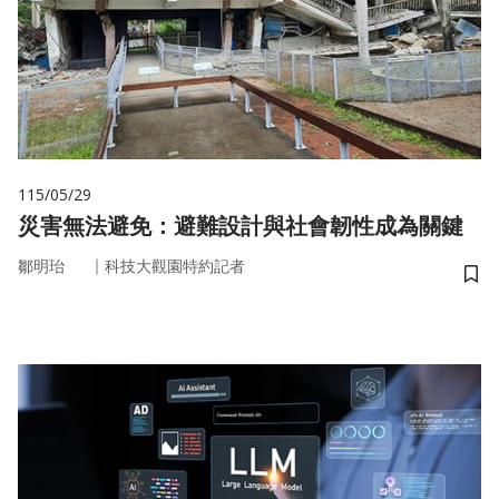
115/05/29
災害無法避免：避難設計與社會韌性成為關鍵
｜
鄒明珆
科技大觀園特約記者
儲