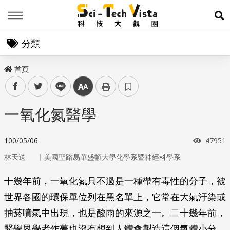
Menu
展
分類
首頁
facebook
twitter
line
中
一氧化氮醫學
瀏覽次
100/05/06
47951
｜
林天送
美國聖路易華盛頓大學化學系暨神經科學系
十幾年前，一氧化氮只不過是一種帶有毒性的分子，被
世界各國的環保單位列在黑名單上，它常在大氣汙染或
抽菸噴氣中出現，也是酸雨的來源之一。二十幾年前，
醫學界學者作夢也沒有想到人體會製造這個氣體小分