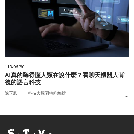
115/06/30
AI真的聽得懂人類在說什麼？看聊天機器人背
後的語言科技
｜
陳玉鳳
科技大觀園特約編輯
儲