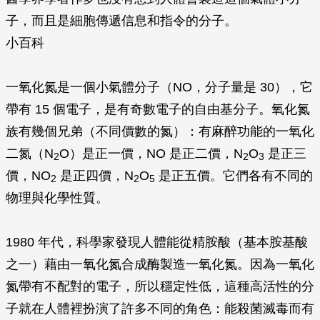
子，而且是細胞傳遞信息和指令的分子。
小百科
一氧化氮是一個小氣體分子（NO，分子量是 30），它
帶有 15 個電子，是有奇數電子的自由基分子。氧化氮
族有幾個兄弟（不同價數的氮）：有麻醉功能的一氧化
二氮（N
O）是正一價，NO 是正二價，N
O
是正三
2
2
3
價，NO
是正四價，N
O
是正五價。它們各有不同的
2
2
5
物理與化學性質。
1980 年代，科學家發現人體能從精胺酸（基本胺基酸
之一）藉由一氧化氮合成酶製造一氧化氮。因為一氧化
氮帶有不配對的電子，所以穩定性低，這種高活性的分
子就在人體裡扮演了許多不同的角色：能殺菌滅毒而有