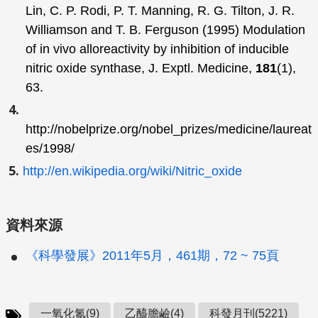
Lin, C. P. Rodi, P. T. Manning, R. G. Tilton, J. R.
Williamson and T. B. Ferguson (1995) Modulation
of in vivo alloreactivity by inhibition of inducible
nitric oxide synthase,
J. Exptl. Medicine
,
181
(1),
63.
http://nobelprize.org/nobel_prizes/medicine/laureat
es/1998/
http://en.wikipedia.org/wiki/Nitric_oxide
資料來源
《科學發展》2011年5月，461期，72 ~ 75頁
一氧化氮(9)
乙醯膽鹼(4)
科發月刊(5221)