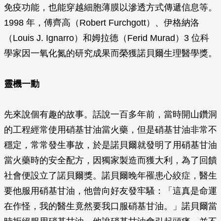
免疫功能，也能穿越細胞薄膜以滲透方式傳遞信息等。
1998 年，傅齊高（Robert Furchgott）、伊格納洛
（Louis J. Ignarro）和姆拉德（Ferid Murad）3 位科
學家因一氧化氮的研究成果而榮獲諾貝爾生理醫學獎。
靈機一動
先來說個有趣的故事。話說一百多年前，當時開山鑽洞
的工程經常使用硝基甘油當火藥，但是硝基甘油非常不
穩定，常常發生事故，於是諾貝爾就發明了用硝基甘油
當火藥時的安全配方，因獨家製造而獲大利，為了回饋
社會便設立了諾貝爾獎。諾貝爾晚年罹患心絞症，醫生
要他服用硝基甘油，他曾向好友發牢騷：「這真是命運
在作怪，我的醫生竟然要我口服硝基甘油。」諾貝爾當