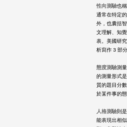
性向測驗
也稱
通常在特定的
外，也囊括智
文理解、知覺
表。美國研究
析寫作 3 
態度測驗
測量
的測量形式是
質的題目分數
於某件事的態
人格測驗
則是
能表現出相似