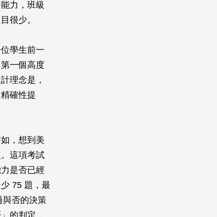
答能力，班級
題目很少。
一位學生前一
，第一個高度
設計理念是，
量精確性提
譬如，想到美
照。這項考試
能力是否已經
 75 題，最
過與否的決策
否」的判定，