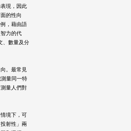
的表現，因此
方面的性向
一例，藉由語
人智力的代
文、數量及分
傾向。最常見
把測量同一特
可測量人們對
。
同情境下，可
「投射性」兩