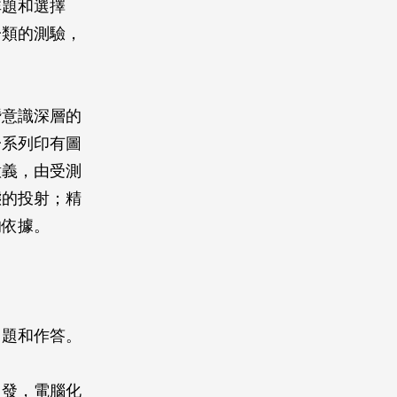
非題和選擇
一類的測驗，
潛意識深層的
一系列印有圖
意義，由受測
態的投射；精
的依據。
出題和作答。
出發，電腦化