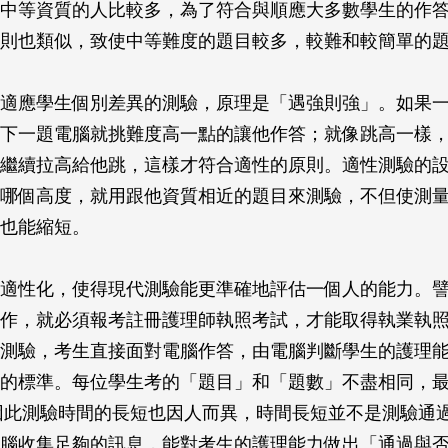
中等資質的人比較多，為了符合與順應大多數學生的作
則也類似，致使中等難度的題目較多，較難和較簡單的
適應學生個別差異的測驗，原理是「遇強則強」。如果
下一題電腦就挑難度高一點的讓他作答；就像跳高一樣
繼續拉高給他跳，這樣才符合適性的原則。適性測驗的
哪個高度，就用跟他資質相近的題目來測驗，不但使測
也能縮短。
適性化，使得現代測驗能更準確地評估一個人的能力。
作，就必須報考註冊護理師執照考試，才能取得執業執
測驗，考生直接面對電腦作答，由電腦判斷學生的護理
的標準。每位學生考的「題目」和「題數」不盡相同，最少
題，因此測驗時間的長短也因人而異，時間長短並不是測驗通
腦收集足夠的訊息，能對考生的護理能力做出「通過與