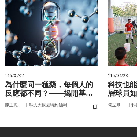
115/07/21
115/04/28
為什麼同一種藥，每個人的
科技也能
反應都不同？——揭開基因
層球員如
的用藥密碼
｜
｜
陳玉鳳
科技大觀園特約編輯
陳玉鳳
科
儲存書籤