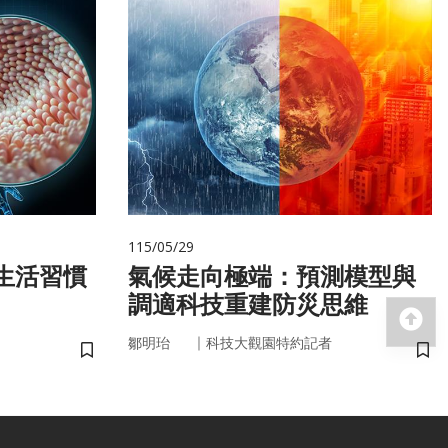
115/05/29
氣候走向極端：預測模型與
調適科技重建防災思維
回
｜
鄒明珆
科技大觀園特約記者
儲存書籤
儲