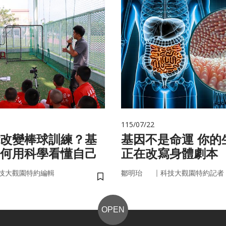
115/07/22
改變棒球訓練？基
基因不是命運 你的生活習慣
何用科學看懂自己
正在改寫身體劇本
｜
技大觀園特約編輯
鄒明珆
科技大觀園特約記者
儲存書籤
OPEN