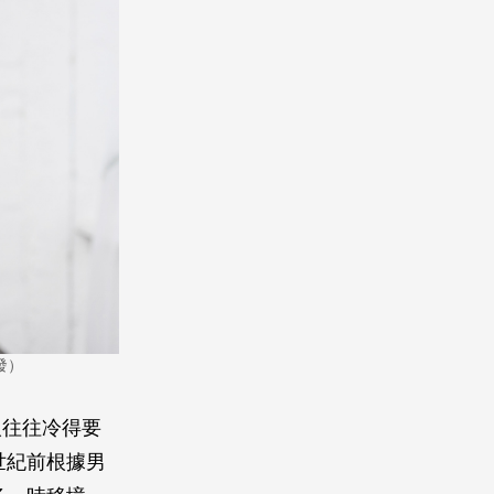
發）
人往往冷得要
世紀前根據男