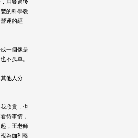
行，用餐過後
自製的科學教
級營運的經
變成一個像是
點也不孤單。
和其他人分
讓我欣賞，也
度看待事情，
候起，王老師
己視為伽利略