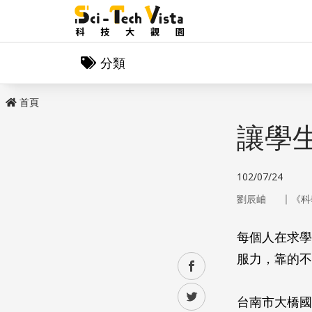
分類
首頁
讓學
102/07/24
｜
劉辰岫
《科
每個人在求學
服力，靠的不
facebook
twitter
台南市大橋國