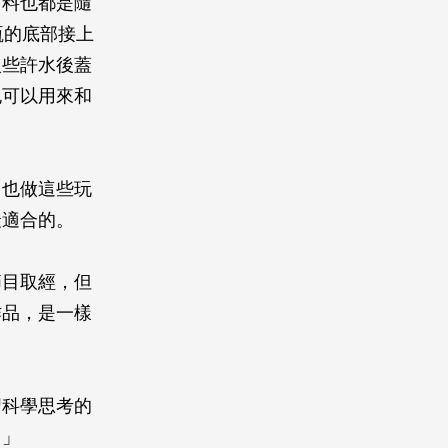
材料也都是隨
瓶的底部接上
入些許水後蓋
也可以用來和
己也做這些玩
最適合的。
節目取經，但
作品，是一樣
習科學思考的
。」