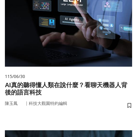
115/06/30
AI真的聽得懂人類在說什麼？看聊天機器人背
後的語言科技
｜
陳玉鳳
科技大觀園特約編輯
儲