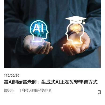
115/06/30
當AI開始當老師：生成式AI正在改變學習方式
｜
鄒明珆
科技大觀園特約記者
儲