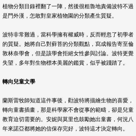
植物分類目錄裡翻了一陣，然後很粗魯地責備波特不過
是門外漢，怎敢對皇家植物園的分類產生質疑。
波特非常難過，當科學擁有權威時，反而輕忽了初學者
的質疑。她將自己對蘚苔的分類觀點，寫成報告寄至倫
敦林奈學會，但是該學會拒絕女性參與討論。波特更覺
失望，多年對生物標本美麗的鑑賞，似乎被踐踏了。
轉向兒童文學
蘭斯雷牧師知道這件事後，勸波特將描繪生物的喜愛，
轉向童書插畫，那是科學家不會從事的範疇，卻是兒童
教育迫切需要的。安妮與莫里也鼓勵她出童書，何況八
年來諾亞都將她的信保存完好，波特這才決定轉向。