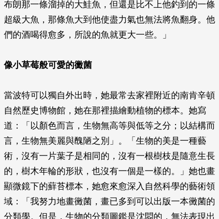
布朗那一條溜掉的大鮭魚，但還是比不上他釣到的一條
超級大魚，那條魚大到他使盡力氣也無法將魚翻身。他
們的酒喝得愈多，所說的魚就更大一些。」
像小草莓般可愛的黴菌
當波特可以獨自外出時，她最常去家裡附近的南肯辛頓
自然歷史博物館，她在那裡描繪動植物的標本。她寫
道：「以顏色而言，生物無高等與低等之分；以結構而
言，生物無美麗與醜陋之別」。「生物的美是一種藝
術，沒有一片葉子是相同的，沒有一根樹枝是隨意生長
的，樹木年輪的形狀，也沒有一個是一樣的。」她也畫
顯微鏡下的蘚苔標本，她愈來愈深入自然科學的藝術領
域：「我努力地畫黴菌，畫已多到可以出版一本黴菌的
分類學。但是，生物的分類圖鑑是沈悶的，無法表現出