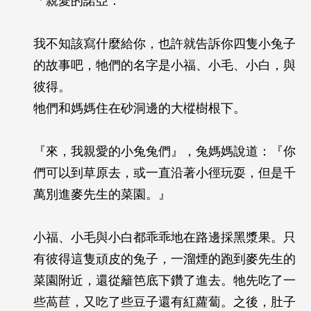
「親愛的諾亞：
我不知該寫什麼給你，也許就告訴你四隻小兔子
的故事吧，牠們的名字是小福、小毛、小白，與
彼得。
牠們和媽媽住在砂洞邊的大樅樹根下。
『來，我親愛的小兔兔們』，兔媽媽說道：『你
們可以到草原去，或一直沿著小徑玩耍，但是千
萬別進麥先生的菜園。』
小福、小毛與小白都乖乖地在路邊採黑漿果。只
有彼得這隻頑皮的兔子，一溜煙的跑到麥先生的
菜園附近，還從籬笆底下鑽了進去。牠先吃了一
些萵苣，又吃了些豆子還有紅蘿蔔。之後，肚子