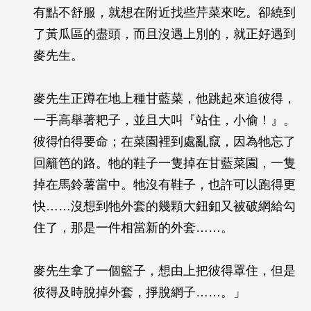
有點不舒服，就想在附近找些芹菜來吃。卻繞到
了黃瓜區的盡頭，而且沒遇上別的，就正好遇到
麥先生。
麥先生正蹲在地上種甘藍菜，他跳起來追彼得，
一手高舉著耙子，並且大叫『站住，小偷！』。
彼得怕得要命；在菜園裡到處亂竄，因為牠忘了
回籬笆的路。牠的鞋子一隻掉在甘藍菜園，一隻
掉在馬鈴薯當中。牠沒有鞋子，也許可以跑得更
快……沒想到牠外套的幾顆大鈕釦又被破網給勾
住了，那是一件相當新的外套……。
麥先生拿了一個籃子，想由上把彼得罩住，但是
彼得及時脫掉外套，掙脫網子……。」