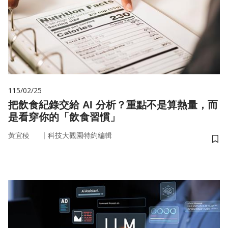
115/02/25
把飲食紀錄交給 AI 分析？重點不是算熱量，而
是看穿你的「飲食習慣」
｜
黃宜稜
科技大觀園特約編輯
儲