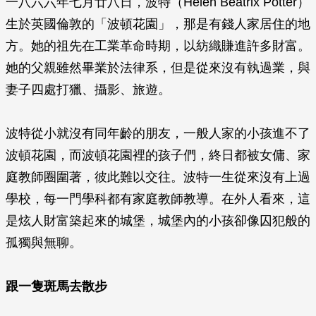
一八六六年七月廿八日，波特（Helen Beatrix Potter）
生於英國倫敦的「波頓花園」，那是有錢人家居住的地
方。她的祖先在工業革命時期，以紡織賺進許多財富。
她的父親雖然畢業於法律系，但是從來沒有執過業，與
妻子四處打獵、攝影、旅遊。
波特從小就沒有同年齡的朋友，一般人家的小孩進不了
波頓花園，而波頓花園裡的孩子們，終日都被女傭、家
庭教師圈圍著，彼此難以交往。波特一生從來沒有上過
學校，每一門學科都有家庭教師教導。在外人看來，這
是炫人財富築起來的城堡，城堡內的小孩卻像囚犯般的
孤獨與無聊。
跟一隻斑馬去散步