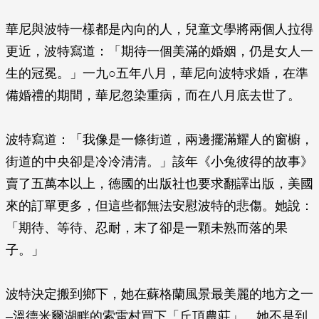
華尼與波特一樣都是內向的人，兒童文學將兩個人拉得
更近，波特寫道：「期待一個美滿的婚姻，仍是女人一
生的冠冕。」一九○五年八月，華尼向波特求婚，在準
備婚禮的期間，華尼忽染重病，而在八月底去世了。
波特寫道：「我像是一條街道，兩邊擺滿耀人的窗櫥，
街道的中央卻是冷冷清清。」該年《小兔彼得的故事》
賣了五萬本以上，德國的出版社也要求翻譯出版，美國
來的訂單更多，但這些都無法安慰波特的悲傷。她說：
「期待、等待、忍耐，末了卻是一顆未熟而落的果
子。」
波特決定搬到鄉下，她在蘇格蘭風景最美麗的地方之一
–溫德米爾湖畔的索雷村買下「丘頂農莊」。她不是到