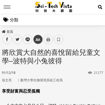
Menu
展
分類
首頁
facebook
twitter
line
中
將欣賞大自然的喜悅留給兒童文
學–波特與小兔彼得
瀏覽次
91/12/18
21277
｜
張文亮
臺灣大學生物環境系統工程系
享受財富與忍受孤獨