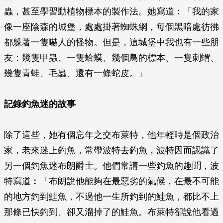
蟲，甚至學習動植物標本的製作法。她寫道：「我的家
像一座陰森的城堡，處處掛著蜘蛛網，每個黑暗處彷彿
都躲著一隻嚇人的怪物。但是，這城堡中我也有一些朋
友：幾隻甲蟲、一隻蛤蟆、幾個鳥的標本、一隻刺蝟、
幾隻青蛙、毛蟲、還有一條蛇皮。」
記錄釣魚迷的故事
除了這些，她有個忘年之交布萊特，他年輕時是個政治
家，老來迷上釣魚，常帶波特去釣魚，波特因而認識了
另一個釣魚迷布朗爵士。他們常講一些釣魚的趣聞，波
特寫道︰「布朗說他能夠在最惡劣的氣候，在最不可能
的地方釣到鮭魚，不過他一生所釣到的鮭魚，都比不上
那條已快釣到、卻又溜掉了的鮭魚。布萊特卻說他看過