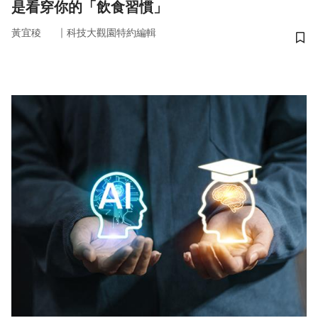
是看穿你的「飲食習慣」
｜
黃宜稜
科技大觀園特約編輯
儲