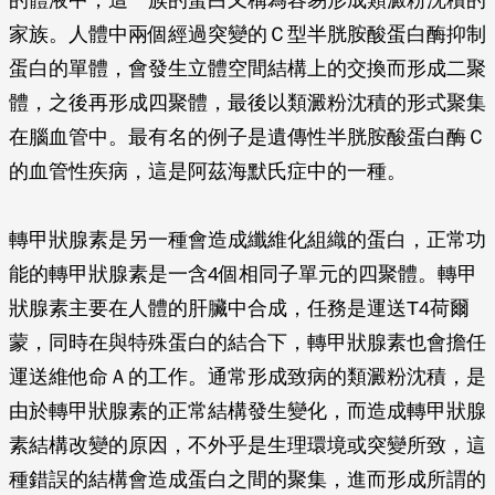
的體液中，這一族的蛋白又稱為容易形成類澱粉沈積的
家族。人體中兩個經過突變的Ｃ型半胱胺酸蛋白酶抑制
蛋白的單體，會發生立體空間結構上的交換而形成二聚
體，之後再形成四聚體，最後以類澱粉沈積的形式聚集
在腦血管中。最有名的例子是遺傳性半胱胺酸蛋白酶Ｃ
的血管性疾病，這是阿茲海默氏症中的一種。
轉甲狀腺素是另一種會造成纖維化組織的蛋白，正常功
能的轉甲狀腺素是一含4個相同子單元的四聚體。轉甲
狀腺素主要在人體的肝臟中合成，任務是運送T4荷爾
蒙，同時在與特殊蛋白的結合下，轉甲狀腺素也會擔任
運送維他命Ａ的工作。通常形成致病的類澱粉沈積，是
由於轉甲狀腺素的正常結構發生變化，而造成轉甲狀腺
素結構改變的原因，不外乎是生理環境或突變所致，這
種錯誤的結構會造成蛋白之間的聚集，進而形成所謂的