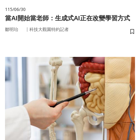
115/06/30
當AI開始當老師：生成式AI正在改變學習方式
｜
鄒明珆
科技大觀園特約記者
儲