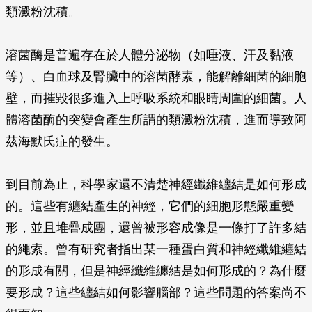
類澱粉沈積。
溶菌酶是普遍存在於人體分泌物（如唾液、汗及黏液
等）、白血球及腎臟中的溶菌酵素，能解離細菌的細胞
壁，而摧毀很多進入上呼吸系統和眼睛周圍的細菌。人
體溶菌酶的突變會產生所謂的類澱粉沈積，進而導致阿
茲海默氏症的發生。
到目前為止，科學家還不清楚神經纖維纏結是如何形成
的。這些有纏結產生的神經，它們的細胞形態嚴重變
形，並且堆疊成團，還曾被形容成像是一條打了許多結
的繩索。曾有研究者指出某一種蛋白質和神經纖維纏結
的形成有關，但是神經纖維纏結是如何形成的？為什麼
要形成？這些纏結如何影響腦部？這些問題的答案尚不