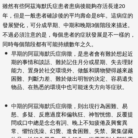
雖然有些阿茲海默氏症患者患病後能夠存活長達20
年，但是一般患者確診後的平均壽命是8年。這病症的
發展變化，可分成早期、中期和晚期3個階段來描述。
不過必須注意的是，每個患者的症狀發展是不一樣的，
同時每個階段都有可能持續數年之久。
早期的阿茲海默氏症病徵
，是患者會有難於想起近
期的事情和談話、難於記住月分或星期、失去理財
能力、置身於社交環境外、做飯和購物變得越來越
困難、判斷力差、難於做出明智的決定、容易遺失
物品、在熟悉的環境中也可能迷失方向等症狀。
中期的阿茲海默氏症病徵
，則出現行為困難、易
怒、多疑、反應過度和偏執狂、神智恍惚、反覆提
問或口中總是念念有詞、晚上不知疲倦及興奮異
常、懼怕洗澡、幻覺、進食困難、失禁、聚集儲藏