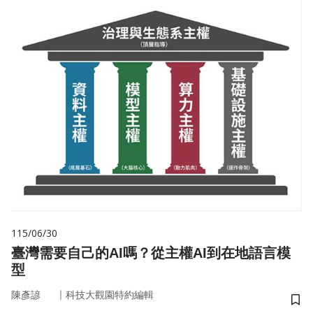
115/06/30
臺灣需要自己的AI嗎？從主權AI到在地語言模
型
｜
陳彥諺
科技大觀園特約編輯
儲