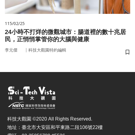
115/02/25
24小時不打烊的微觀城市：腸道裡的數十兆居
民，正悄悄掌管你的大腦與健康
｜
李元傑
科技大觀園特約編輯
儲
科技大觀園 ©2020 All Rights Reserved.
地址：臺北市大安區和平東路二段106號22樓