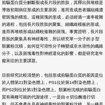
前驅蛋白質分解斷裂成長片段的胜肽，其釋出與堆積是
導致初期病症形成的主要原因，進而造成患者腦組織濃
密斑塊的構造。這種斑塊的形成，必須經過一連串複雜
的過程，包括長片段胜肽的聚集、細纖維模板的形成、
進而再堆積形成結構較複雜的斑塊。事實證明，長片段
胜肽的聚集具有神經毒性，所以研究單一分子的
β
型
類澱粉沈積，如何從可溶性分子轉變成非水溶性的纖維
分子，以及斑塊毒性對神經退化的影響，都是研究老年
癡呆症的主要課題。
目前研究比較清楚的，包括形成前驅蛋白質的基因是位
於人體第21對染色體上，PS1位於第14對染色體上，
而PS2則位於第1對染色體上。類澱粉沈積的前驅蛋白
質有兩種可能的代謝途徑，一是由
α
切位酶進行切
割，但不會產生具有神經毒性的類澱粉沈積。另一種是