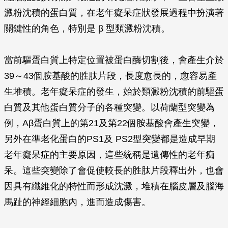
澱粉沈積的蛋白質，在老年癡呆症狀發展過程中扮演著
關鍵性的角色，特別是
β
型類澱粉沈積。
當前驅蛋白質上特定位置被蛋白酶切割後，會產生介於
39～43個胺基酸的胜肽片段，長度愈長的，愈容易產
生堆積。老年癡呆症的發生，始於類澱粉沈積的前驅蛋
白質及其他蛋白質分子的各種突變。以荷蘭型突變為
例，A
β
蛋白質上的第21及第22個胺基酸會產生突變，
另外在準老化蛋白的PS1及 PS2型突變都是造成早期
老年癡呆症的主要原因，這些統稱是遺傳性的老年痴
呆。這些突變除了會促使較長的胜肽片段釋出外，也會
因具有纖維化的特性而形成沈澱，堆積在腦皮層及腦海
馬趾的神經細胞內，進而造成傷害。