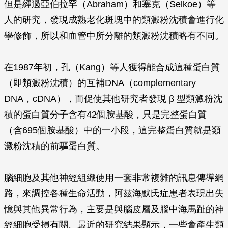
但是經過亞伯拉罕（Abraham）和塞克（Selkoe）等
人的研究，發現成熟老化斑塊中的類澱粉沈積會進行化
學修飾，所以和血管中所分離的類澱粉沈積略有不同。
在1987年初，孔（Kang）等人獲得能合成這種蛋白質
（即類澱粉沈積）的互補DNA（complementary
DNA，cDNA），而促使其他研究者發現
β
型類澱粉沈
積的蛋白質分子含有42個胺基酸，只是完整蛋白質
（含695個胺基酸）中的一小段，這完整蛋白質就是類
澱粉沈積的前驅蛋白質。
腦細胞及其他神經組織使用一套非常複雜的訊息傳導網
路，來調控各種生命活動，阿茲海默氏症患者表現出失
憶與其他異常行為，主要是與腦皮層及腦中海馬趾的神
經細胞受損有關。最近的研究結果顯示，一些會產生類