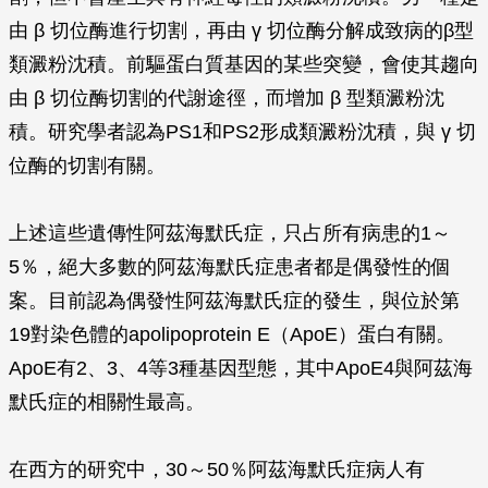
由
β
切位酶進行切割，再由
γ
切位酶分解成致病的β型
類澱粉沈積。前驅蛋白質基因的某些突變，會使其趨向
由
β
切位酶切割的代謝途徑，而增加
β
型類澱粉沈
積。研究學者認為PS1和PS2形成類澱粉沈積，與
γ
切
位酶的切割有關。
上述這些遺傳性阿茲海默氏症，只占所有病患的1～
5％，絕大多數的阿茲海默氏症患者都是偶發性的個
案。目前認為偶發性阿茲海默氏症的發生，與位於第
19對染色體的apolipoprotein E（ApoE）蛋白有關。
ApoE有2、3、4等3種基因型態，其中ApoE4與阿茲海
默氏症的相關性最高。
在西方的研究中，30～50％阿茲海默氏症病人有