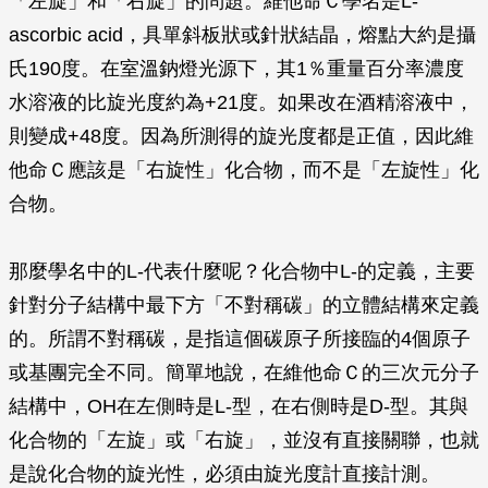
「左旋」和「右旋」的問題。維他命Ｃ學名是
L-
ascorbic acid
，具單斜板狀或針狀結晶，熔點大約是攝
氏190度。在室溫鈉燈光源下，其1％重量百分率濃度
水溶液的比旋光度約為+21度。如果改在酒精溶液中，
則變成+48度。因為所測得的旋光度都是正值，因此維
他命Ｃ應該是「右旋性」化合物，而不是「左旋性」化
合物。
那麼學名中的L-代表什麼呢？化合物中L-的定義，主要
針對分子結構中最下方「不對稱碳」的立體結構來定義
的。所謂不對稱碳，是指這個碳原子所接臨的4個原子
或基團完全不同。簡單地說，在維他命Ｃ的三次元分子
結構中，OH在左側時是L-型，在右側時是D-型。其與
化合物的「左旋」或「右旋」，並沒有直接關聯，也就
是說化合物的旋光性，必須由旋光度計直接計測。