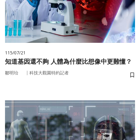
115/07/21
知道基因還不夠 人體為什麼比想像中更難懂？
｜
鄒明珆
科技大觀園特約記者
儲