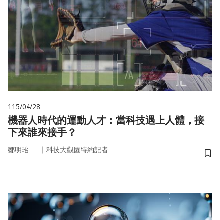
115/04/28
機器人時代的運動人才：當科技遇上人體，接
下來誰來接手？
｜
鄒明珆
科技大觀園特約記者
儲