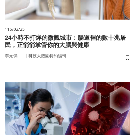
115/02/25
24小時不打烊的微觀城市：腸道裡的數十兆居
民，正悄悄掌管你的大腦與健康
｜
李元傑
科技大觀園特約編輯
儲