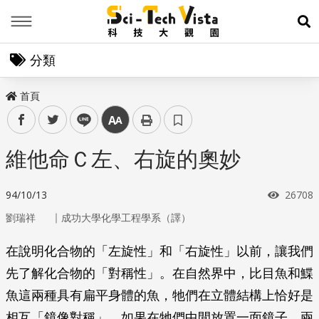
Menu
展
分類
首頁
facebook
twitter
line
中
維他命Ｃ左、右旋的奧妙
瀏覽次
94/10/13
26708
｜
劉瑞祥
成功大學化學工程學系（譯）
在說明化合物的「左旋性」和「右旋性」以前，讓我們
先了解化合物的「對稱性」。在自然界中，比目魚和鰈
魚這兩種具有扁平身體的魚，牠們在立體結構上恰好是
相互「鏡像對稱」。如果在牠們中間放置一面鏡子，兩