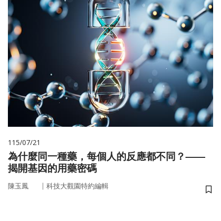
115/07/21
為什麼同一種藥，每個人的反應都不同？——
揭開基因的用藥密碼
｜
陳玉鳳
科技大觀園特約編輯
儲