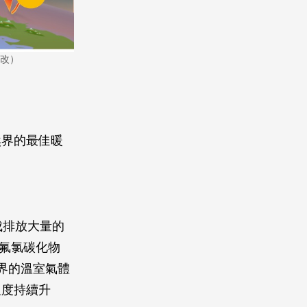
修改）
然界的最佳暖
成排放大量的
氟氯碳化物
界的溫室氣體
溫度持續升