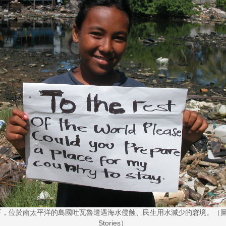
，位於南太平洋的島國吐瓦魯遭遇海水侵蝕、民生用水減少的窘境。（圖／Re
Stories）