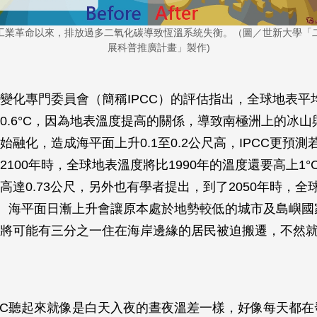
工業革命以來，排放過多二氧化碳導致恆溫系統失衡。（圖／世新大學「
展科普推廣計畫」製作)
變化專門委員會（簡稱IPCC）的評估指出，全球地表平均
0.6°C，因為地表溫度提高的關係，導致南極洲上的冰山
始融化，造成海平面上升0.1至0.2公尺高，IPCC更預測
100年時，全球地表溫度將比1990年的溫度還要高上1°C
高達0.73公尺，另外也有學者提出，到了2050年時，全
C。海平面日漸上升會讓原本處於地勢較低的城市及島嶼國
將可能有三分之一住在海岸邊緣的居民被迫搬遷，不然
°C聽起來就像是白天入夜的晝夜溫差一樣，好像每天都在