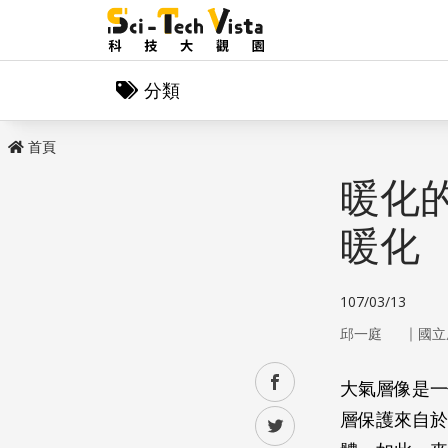
分類
首頁
暖化
暖化
107/03/13
｜
邱一庭
國立
facebook
大氣層像是一
層保護來自於
twitter