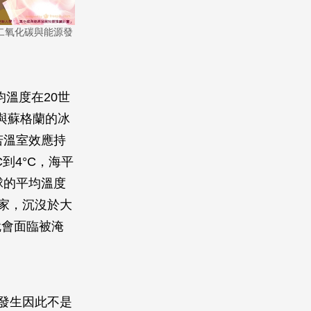
二氧化碳與能源發
溫度在20世
與蘇格蘭的冰
若溫室效應持
到4°C，海平
球的平均溫度
家，沉沒於大
就會面臨被淹
發生因此不是