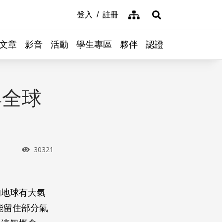
網站導覽
登入
註冊
展開搜尋
文章
影音
活動
學生專區
夥伴
認證
與全球
瀏覽次數
30321
的地球有大氣
能留住部分氣