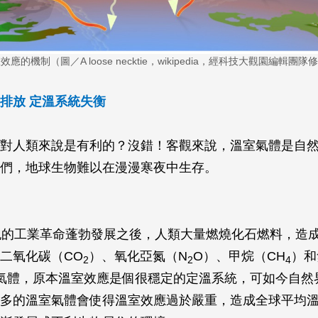
效應的機制（圖／A loose necktie，wikipedia，經科技大觀園編輯團隊
排放 定溫系統失衡
對人類來說是有利的？沒錯！客觀來說，溫室氣體是自
們，地球生物難以在漫漫寒夜中生存。
紀的工業革命蓬勃發展之後，人類大量燃燒化石燃料，造
二氧化碳（CO
）、氧化亞氮（N
O）、甲烷（CH
）和
2
2
4
等氣體，原本溫室效應是個很穩定的定溫系統，可如今自然
多的溫室氣體會使得溫室效應過於嚴重，造成全球平均