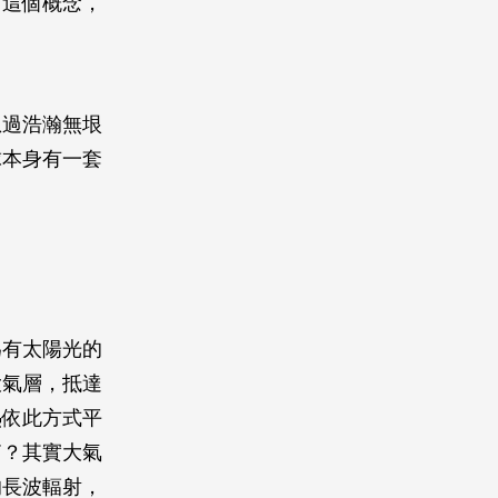
了這個概念，
想過浩瀚無垠
球本身有一套
為有太陽光的
大氣層，抵達
熱依此方式平
箱？其實大氣
的長波輻射，