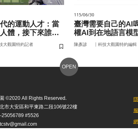
115/06/30
代的運動人才：當
臺灣需要自己的AI
人體，接下來誰來
權AI到在地語言模
｜
技大觀園特約記者
陳彥諺
科技大觀園特約編輯
儲存書籤
OPEN
2020 All Rights Reserved.
北市大安區和平東路二段106號22樓
25056789 #5526
stv@gmail.com