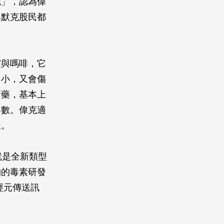
識」，認為偉
與默克股民都
靈與嗎啡，它
力小，又會傷
新藥，基本上
路數。偉克適
樣。
，就是全新類型
物的毒素研發
經元傳送訊