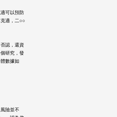
克適可以預防
克適，二○○
力否認，還資
一個研究，發
具體數據如
上風險並不