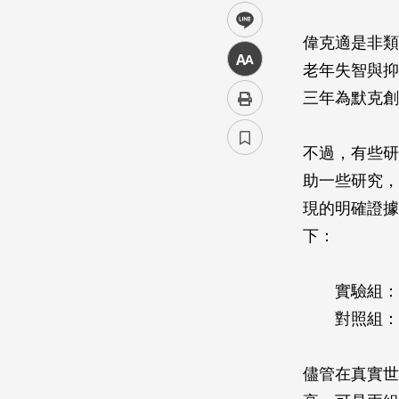
line
偉克適是非類
中
老年失智與抑
三年為默克創
不過，有些研
助一些研究，
現的明確證據
下：
實驗組：一
對照組：一
儘管在真實世