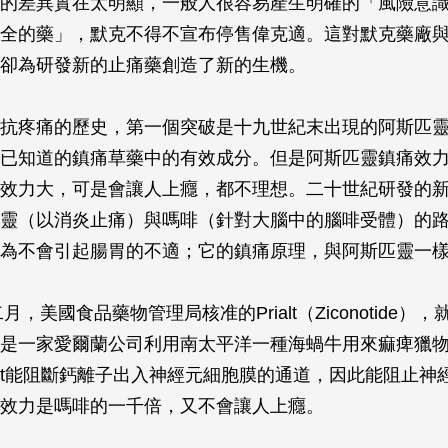
的差異實在太明顯，一般人很容易產生明確的「風險意
全的藥」，默克不得不宣布停售偉克適。這對默克藥廠
卻為研發新的止痛藥創造了新的生機。
抗疼痛的歷史，第一個突破是十九世紀末出現的阿斯匹
已知道的鎮痛草藥中的有效成分。但是阿斯匹靈鎮痛效
效力大，可是會讓人上癮，都不理想。二十世紀研發的
靈（以消炎止痛）與嗎啡（針對大腦中的腦啡受體）的
為不會引起腸胃的不適；它的鎮痛原理，與阿斯匹靈一
月，美國食品藥物管理局核准的Prialt（Ziconotide）
是一家愛爾蘭公司利用南太平洋一種海蝸牛用來痲痺獵
ialt能阻斷鈣離子出入神經元細胞膜的通道，因此能阻止神
效力是嗎啡的一千倍，又不會讓人上癮。