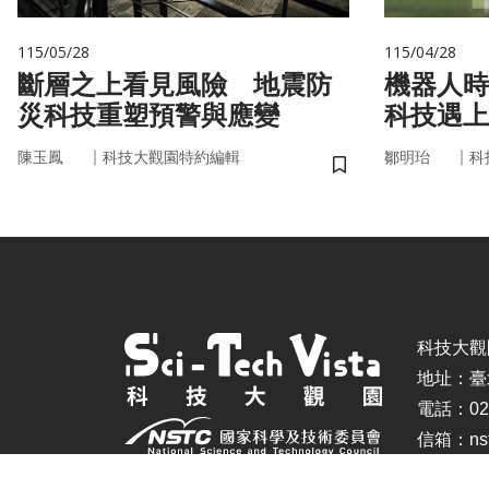
115/05/28
115/04/28
斷層之上看見風險 地震防
機器人時
災科技重塑預警與應變
科技遇上
接手？
｜
｜
陳玉鳳
科技大觀園特約編輯
鄒明珆
科
儲存書籤
科技大觀園 ©
地址：臺
電話：02-
信箱：nstc