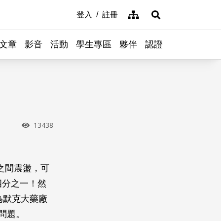
網站導覽
登入
註冊
展開搜尋
文章
影音
活動
學生專區
夥伴
認證
瀏覽次數
13438
之間震盪，可
四分之一！然
為默克大藥廠
了問題。