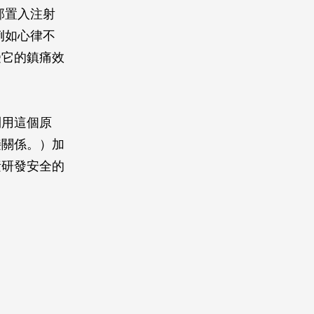
部置入注射
例如心律不
受它的鎮痛效
利用這個原
接關係。）加
素研發安全的