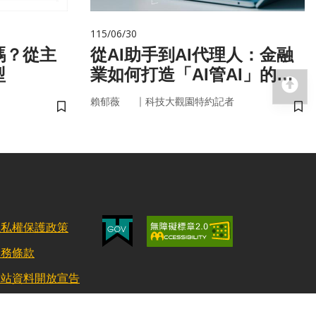
115/06/30
嗎？從主
從AI助手到AI代理人：金融
型
業如何打造「AI管AI」的新
回
治理模式？
｜
賴郁薇
科技大觀園特約記者
儲存書籤
儲
隱私權保護政策
服務條款
網站資料開放宣告