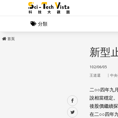
分類
首頁
新型
102/06/05
｜
王道還
中央
二○○四年九
說相當穩定。
facebook
後股價繼續探
twitter
在二○○四年