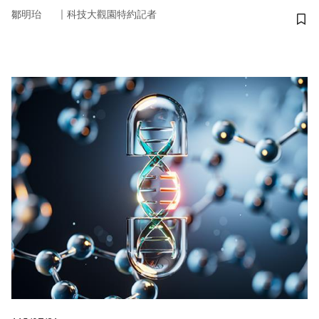
｜
鄒明珆
科技大觀園特約記者
儲