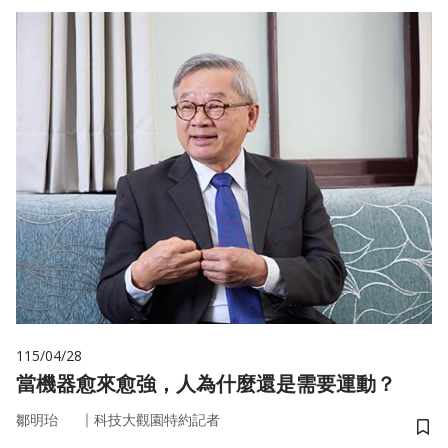
115/04/28
當機器愈來愈強，人為什麼還是需要運動？
｜
鄒明珆
科技大觀園特約記者
儲