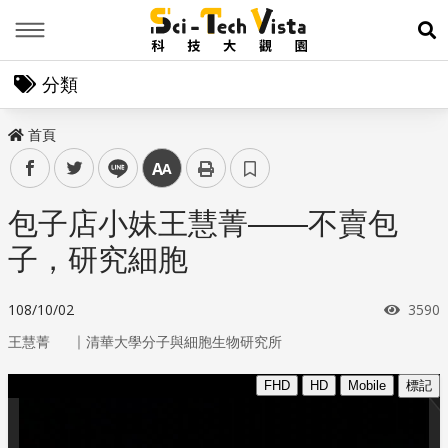
Menu
展
分類
首頁
facebook
twitter
line
中
包子店小妹王慧菁——不賣包
子，研究細胞
瀏覽
108/10/02
3590
｜
王慧菁
清華大學分子與細胞生物研究所