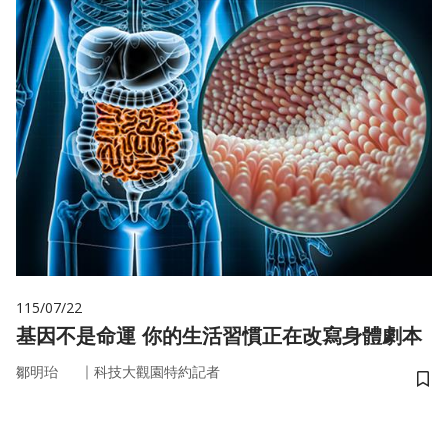
115/07/22
基因不是命運 你的生活習慣正在改寫身體劇本
｜
鄒明珆
科技大觀園特約記者
儲