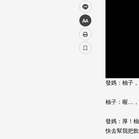
line
中
發媽：柚子，
柚子：喔…，
發媽：厚！
快去幫我把飲