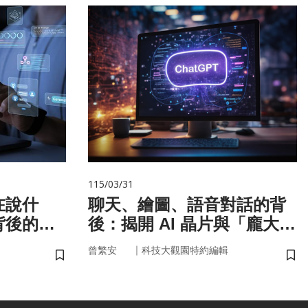
115/03/31
在說什
聊天、繪圖、語音對話的背
背後的語
後：揭開 AI 晶片與「龐大算
力」的真面目
｜
曾繁安
科技大觀園特約編輯
儲存書籤
儲