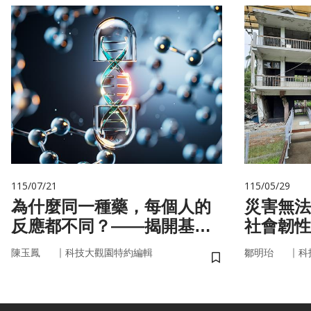
115/07/21
115/05/29
為什麼同一種藥，每個人的
災害無法
反應都不同？——揭開基因
社會韌性
的用藥密碼
｜
｜
陳玉鳳
科技大觀園特約編輯
鄒明珆
科
儲存書籤