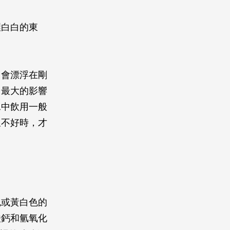
裡白白的東
，會漂浮在剛
它最大的影響
水中飲用一般
又不好時，才
色或黃白色的
酸鈣和氫氧化