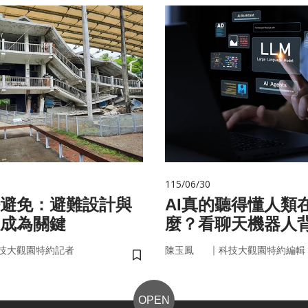
115/06/30
避免：避難設計與
AI真的聽得懂人類
成為關鍵
麼？看聊天機器人
言科技
｜
技大觀園特約記者
陳玉鳳
科技大觀園特約編輯
儲存書籤
OPEN