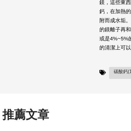
鎂，這些東西
鈣，在加熱的
附而成水垢。
的鎂離子再和
或是4%~5
的清潔上可以
碳酸鈣(1
推薦文章