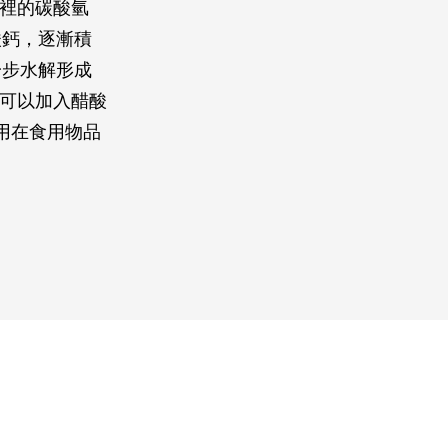
水裡的碳酸氫
酸鈣，逐漸積
一步水解形成
常可以加入醋酸
用在食用物品