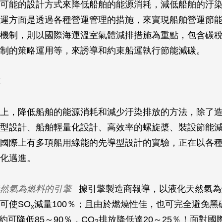
可能的設計方式來降低船舶的能源消耗，減低船舶的汙
運方面是透過各種營運管理的措施，來實現船舶營運節
機制，則以國際海運溫室氣體減排措施為重點，包含碳
制的策略運用等，來誘導和約束船運執行節能減碳。
上，降低船舶的能源消耗和減少汙染排放的方法，除了
型設計、船舶輕量化設計、高效率的螺旋槳、裝設節能
國際上有多項船用綠能的先導型設計的實驗，正在以各
化邁進。
然氣為燃料的引擎
據引擎製造商報導，以液化天然氣為
可使SO
減量100％；且由於燃燒性佳，也可完全避免黑
x
約可降低85～90％，CO
排放降低達20～25％！面對國
2