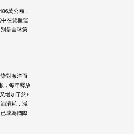
486萬公噸，
其中在貨櫃運
分別是全球第
汙染對海洋而
噸，每年釋放
年又增加了約6
燃油消耗，減
，已成為國際