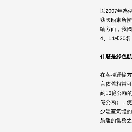
以2007年
我國船東所擁
輸方面，我國
4、14和20
什麼是綠色航
在各種運輸方
言依舊相當可
約16億公噸
億公噸），使
少溫室氣體的
航運的當務之