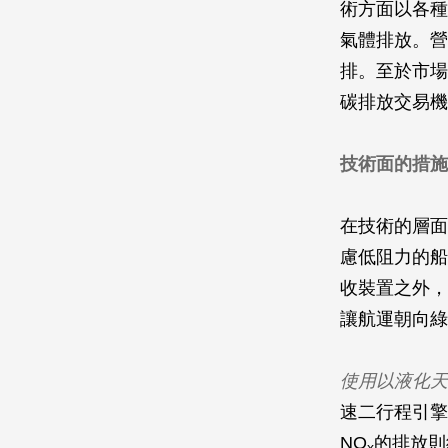
術方面以各種
氣體排放。營
排。至於市場
碳排放交易機
技術面的措施
在技術的層面
慮低阻力的船
收裝置之外，
讓航運朝向綠
使用以液化天
速二行程引擎
NO
的排放則
x