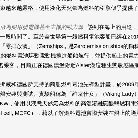
束越來越嚴格，使用液化天然氣為燃料的引擎似乎提供
做為船用發電機甚至主機的動力源
談到在海上的用途，
一段時間了。至於全世界第一艘燃料電池客船已經在201
排放號」（Zemships，是Zero emission ships
瓦的燃料電池驅動電動機推進船舶航行，並提供船上的電
0名乘客，目前正在德國漢堡附近Alster湖這種生態敏感區
挪威和德國所支持的商船燃料電池先導型計畫，於2009年
船安裝與測試。實驗船稱為「維京仕女」（Viking Lad
0 KW，使用以液態天然氣為燃料的高溫溶融碳酸鹽燃料電池（
e fuel cell, MCFC），藉以了解燃料電池實際安裝在船上