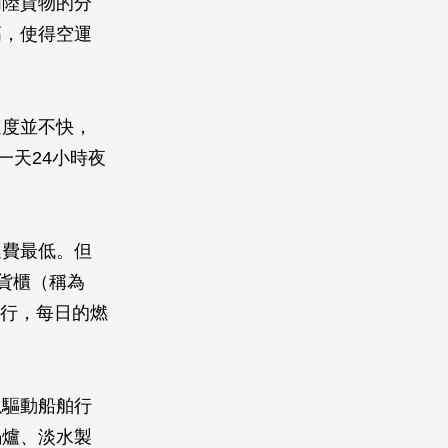
內陸貨物的分
高，使得空運
速度並不快，
一天24小時夜
運費最低。但
尺貨櫃（稱為
航行，每日的燃
以驅動船舶行
鍋爐、淡水製