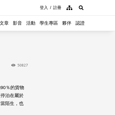
網站導覽
登入
註冊
展開搜尋
文章
影音
活動
學生專區
夥伴
認證
瀏覽次數
50827
90％的貨物
須停泊在屬於
相當陌生，也