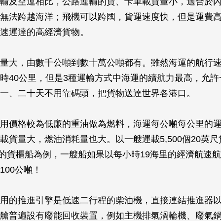
輸及空運相比，公路運輸的貨、卡車載貨量小，適合於
無法跨越海洋；飛機可以跨國，貨運速度快，但是運費
速運達的高經濟貨物。
量大，由數千公噸到數十萬公噸都有。雖然海運的航行
時40公里，但是3種運輸方式中海運的續航力最高，允許
一、二十天不用靠碼頭，把貨物送達世界各港口。
用價格較為低廉的重油做為燃料，海運每公噸每公里的
載貨量大，燃油消耗量也大。以一艘運載5,500個20英
TEU）的貨櫃船為例，一艘船如果以每小時19海里的經濟航速
100公噸！
用的推進引擎是低速二行程的柴油機，直接連結推進器
艙普遍設有廢能回收裝置，例如主機排氣渦輪機、廢氣