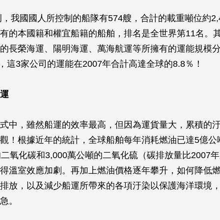
為例，我國國人所控制的船隊有574艘，合計的載重噸位約2,
有的本國籍和權宜船籍的船舶，排名是全世界第11名。
的長榮海運、陽明海運、萬海航運等所擁有的運能規模
名，這3家公司的運能在2007年合計高達全球的8.8％！
運
式中，雖然船運的效率最高，但因為運貨量大，累積的
觀！根據近年的統計，全球船舶每年消耗燃油已達5億公
的二氧化碳和3,000萬公噸的二氧化硫（碳排放量比2007
得溫室效應加劇。再加上燃油價格逐年攀升，如何降低
排放，以及減少船運所帶來的各項汙染以保護海洋環境
急。