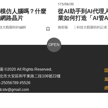
115/06/30
在模仿人腦嗎？什麼
從AI助手到AI代理
網路晶片
業如何打造「AI管A
治理模式？
｜
技大觀園特約編輯
賴郁薇
科技大觀園特約記者
儲存書籤
OPEN
2020 All Rights Reserved.
北市大安區和平東路二段106號22樓
25056789 #5526
stv@gmail.com