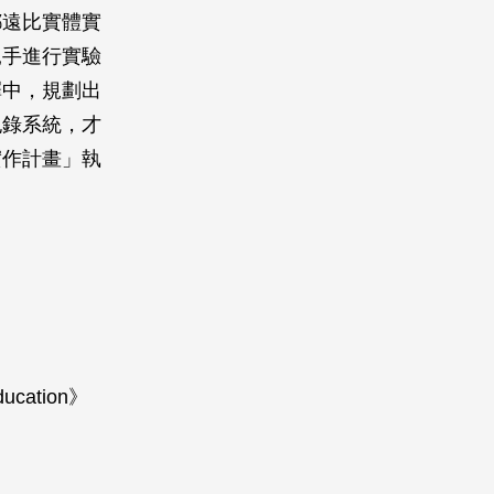
都遠比實體實
親手進行實驗
擇中，規劃出
紀錄系統，才
實作計畫」執
Education》