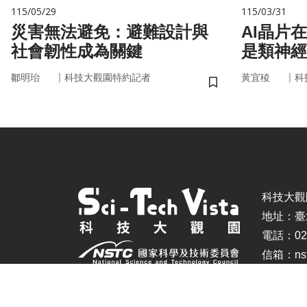
115/05/29
115/03/31
災害無法避免：避難設計與
AI晶片
社會韌性成為關鍵
是類神經
｜
｜
鄒明珆
科技大觀園特約記者
黃宜稜
科
儲存書籤
科技大觀園 ©
地址：臺
電話：02-
信箱：nstc