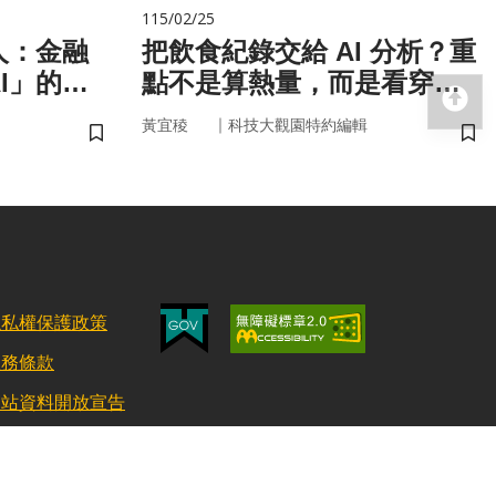
115/02/25
人：金融
把飲食紀錄交給 AI 分析？重
I」的新
點不是算熱量，而是看穿你
回
的「飲食習慣」
｜
黃宜稜
科技大觀園特約編輯
儲存書籤
儲
隱私權保護政策
服務條款
網站資料開放宣告