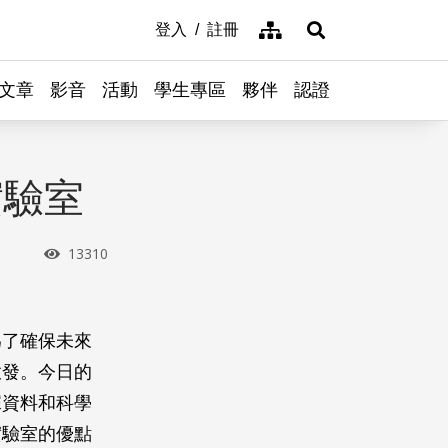
網站導覽
登入
註冊
展開搜尋
文章
影音
活動
學生專區
夥伴
認證
實驗室
瀏覽次數
13310
為了確保未來
啟發。今日的
據資料和科學
實驗室的優點