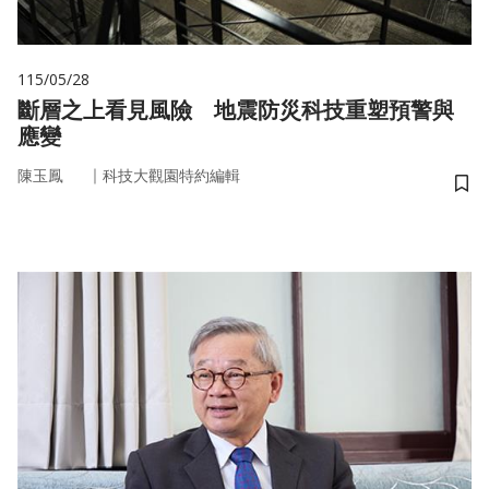
115/05/28
斷層之上看見風險 地震防災科技重塑預警與
應變
｜
陳玉鳳
科技大觀園特約編輯
儲