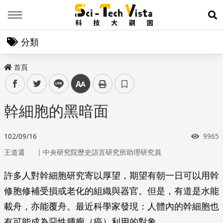
Menu
展
分類
首頁
facebook
twitter
line
中
幹細胞的黑暗面
瀏覽
102/09/16
9965
｜
王道還
中央研究院歷史語言研究所助理研究員
許多人對幹細胞研究寄以厚望，期望有朝一日可以用幹
修胞修補受損或老化的組織與器官。但是，有道是水能
載舟，亦能覆舟。最近科學家發現：人體內的幹細胞也
有可能成為惡性腫瘤（癌）利用的對象。