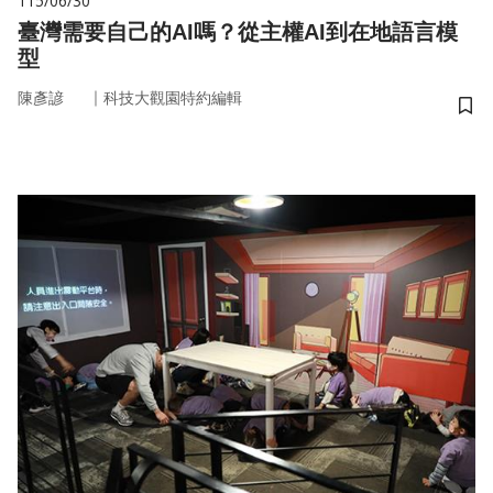
115/06/30
臺灣需要自己的AI嗎？從主權AI到在地語言模
型
｜
陳彥諺
科技大觀園特約編輯
儲