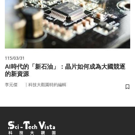
115/03/31
AI時代的「新石油」：晶片如何成為大國競逐
的新資源
｜
李元傑
科技大觀園特約編輯
儲