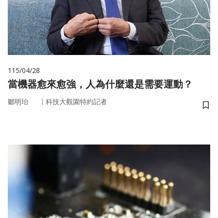
115/04/28
當機器愈來愈強，人為什麼還是需要運動？
｜
鄒明珆
科技大觀園特約記者
儲