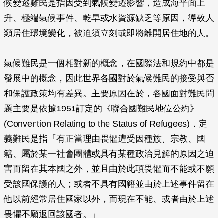
候變遷難民是指因受到氣候變遷影響，造成海平面上
升、極端氣候事件、乾旱或水資源缺乏等原因，導致人
類居住環境變化，被迫須立刻或即將離開居住地的人。
氣候難民是一個相對新的概念，在國際法和規約中都是
發展中的概念，因此世界各國對於氣候難民的接受與否
和保護政策均有差異。主要原因在於，各國面對難民問
題主要是依據1951訂定的《聯合國難民地位公約》
(Convention Relating to the Status of Refugees)，定
義難民是指「有正當理由畏懼遭受因種族、宗教、國
籍、屬於某一社會團體或具有某種政治見解的原因之迫
害而留在其本國之外，並且由於此項畏懼而不能或不願
受該國保護的人；或者不具有國籍並由於上述事件留在
他以前經常居住國家以外，而現在不能、或者由於上述
畏懼不願返回該國者。」