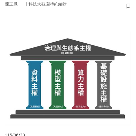
｜
陳玉鳳
科技大觀園特約編輯
儲
115/06/30