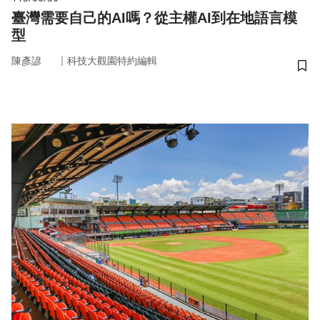
臺灣需要自己的AI嗎？從主權AI到在地語言模
型
｜
陳彥諺
科技大觀園特約編輯
儲