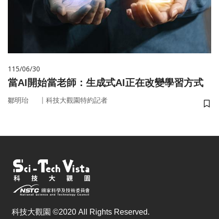
115/06/30
當AI開始當老師：生成式AI正在改變學習方式
｜
鄒明珆
科技大觀園特約記者
儲
科技大觀園 ©2020 All Rights Reserved.