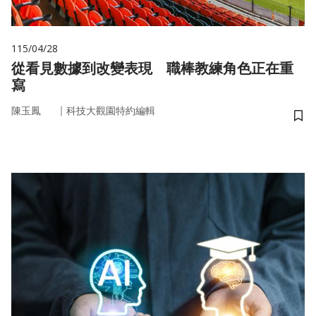
115/04/28
從看見數據到改變表現 職棒教練角色正在重
寫
｜
陳玉鳳
科技大觀園特約編輯
儲