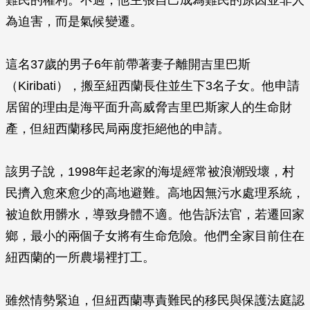
難民的權利。不過，他主張自己成為難民的原因並非人
為迫害，而是氣候變遷。
這名37歲的男子6年前帶著妻子離開吉里巴斯
（Kiribati），搬至紐西蘭長住並生下3名子女。他申請
居留的理由是海平面升高威脅吉里巴斯家人的生命財
產，但紐西蘭移民局兩度拒絕他的申請。
該男子說，1998年起老家的海堤經常被浪潮毀壞，村
民擠入愈來愈少的高地避難。高地因無污水處理系統，
被迫飲用髒水，導致身體不適。他告訴法官，若遷回家
鄉，最小的兩個子女將有生命危險。他們全家目前住在
紐西蘭的一所農場裡打工。
雖然情勢緊迫，但紐西蘭專責難民的移民與保護法庭認