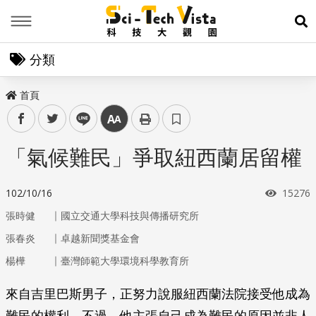
Menu
展
分類
首頁
facebook
twitter
line
中
「氣候難民」爭取紐西蘭居留權
瀏覽次
102/10/16
15276
｜
張時健
國立交通大學科技與傳播研究所
｜
張春炎
卓越新聞獎基金會
｜
楊樺
臺灣師範大學環境科學教育所
來自吉里巴斯男子，正努力說服紐西蘭法院接受他成為