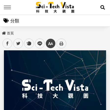
Menu
展
分類
首頁
facebook
twitter
plurk
line
中
儲存