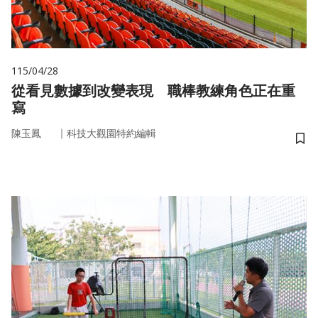
115/04/28
從看見數據到改變表現 職棒教練角色正在重
寫
｜
陳玉鳳
科技大觀園特約編輯
儲