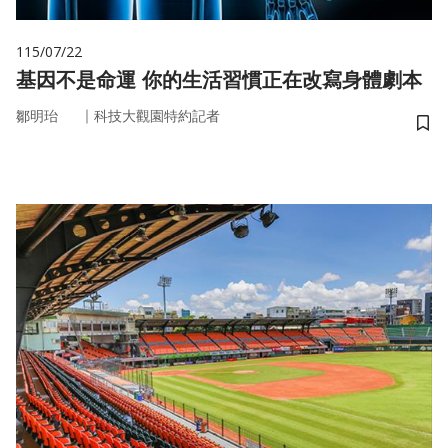
115/07/22
基因不是命運 你的生活習慣正在改寫身體劇本
｜
鄒明珆
科技大觀園特約記者
儲