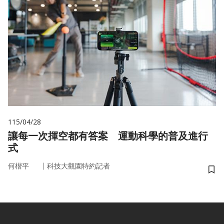
115/04/28
讓每一次揮空都有答案 運動科學的普及進行
式
｜
何楷平
科技大觀園特約記者
儲