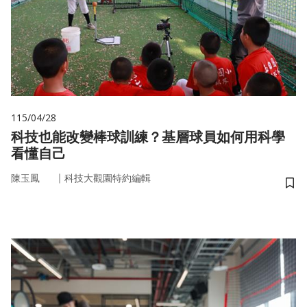
115/04/28
科技也能改變棒球訓練？基層球員如何用科學
看懂自己
｜
陳玉鳳
科技大觀園特約編輯
儲