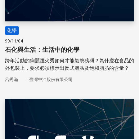
化學
99/11/04
石化與生活：生活中的化學
跨年活動的絢麗煙火秀如何才能氣勢磅礡？為什麼在食品的
外包裝上，要求必須標示出反式脂肪及飽和脂肪的含量？
｜
呂秀滿
臺灣中油股份有限公司
儲存