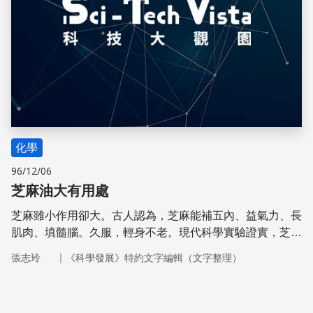
化學
96/12/06
芝麻油大有用處
芝麻雖小作用卻大。古人認為，芝麻能補五內、益氣力、長
肌肉、填髓腦。久服，輕身不老。現代科學實驗證實，芝麻
油可以減緩氧化性壓力。
｜
張志玲
《科學發展》特約文字編輯（文字整理）