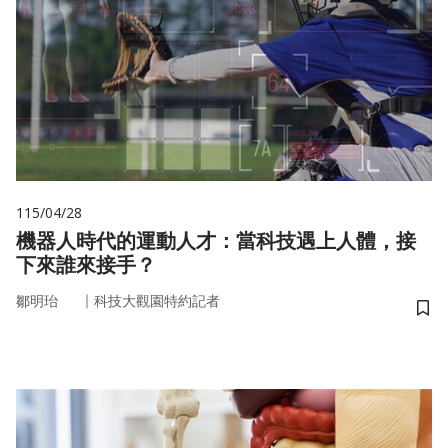
115/04/28
機器人時代的運動人才：當科技遇上人體，接
下來誰來接手？
｜
鄒明珆
科技大觀園特約記者
儲