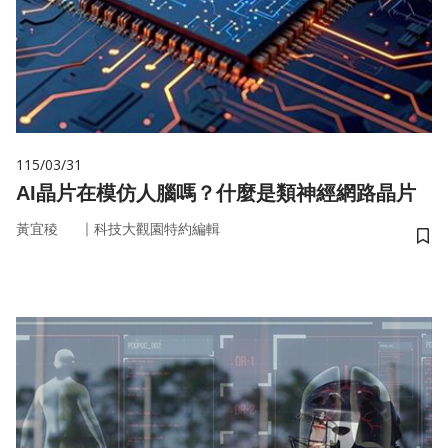
115/03/31
AI晶片在模仿人腦嗎？什麼是類神經網路晶片
｜
黃宜稜
科技大觀園特約編輯
儲