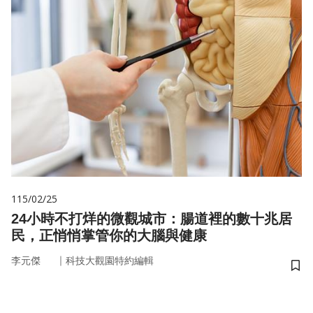
115/02/25
24小時不打烊的微觀城市：腸道裡的數十兆居
民，正悄悄掌管你的大腦與健康
｜
李元傑
科技大觀園特約編輯
儲