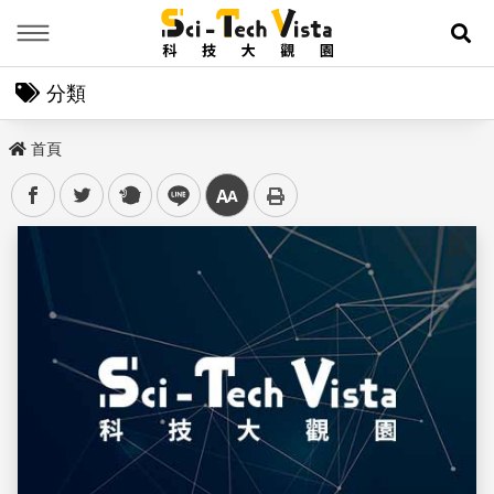
Menu
展
分類
首頁
facebook
twitter
plurk
line
中
儲存