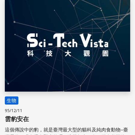
儲存
生物
95/12/11
雲豹安在
這個傳說中的豹，就是臺灣最大型的貓科及純肉食動物–臺