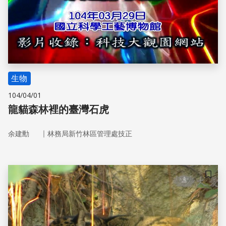
生物
104/04/01
龍貓森林裡的臺灣石虎
｜
余建勳
林務局新竹林區管理處技正
儲存