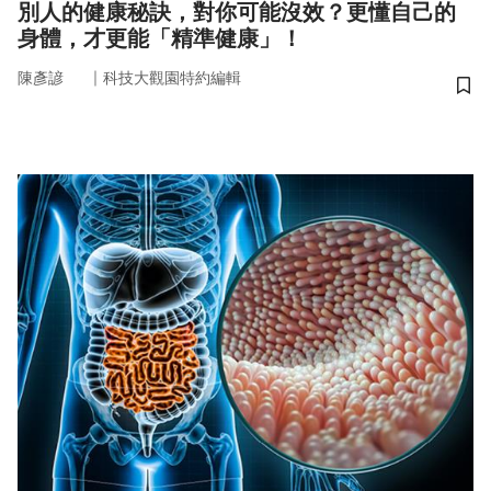
別人的健康秘訣，對你可能沒效？更懂自己的
身體，才更能「精準健康」！
｜
陳彥諺
科技大觀園特約編輯
儲