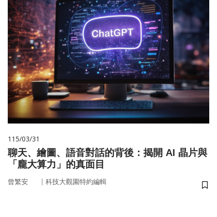
115/03/31
聊天、繪圖、語音對話的背後：揭開 AI 晶片與
「龐大算力」的真面目
｜
曾繁安
科技大觀園特約編輯
儲