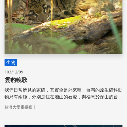
生物
103/12/09
雲豹輓歌
我們日常所見的家貓，其實全是外來種，台灣的原生貓科動
物只有兩種，分別是住在淺山的石虎，與棲息於深山的台灣
雲豹，牠們棲息地不一樣，但命運都很坎坷，石虎正面臨著
｜
慈濟大愛電視臺
生存的困境，而台灣雲豹則可能已經在地球上消失了。本支
影片即介紹了台灣雲豹的習性與消失始末，循著音樂，讓我
們來認識這個可能再也看不到的台灣原生貓科動物。