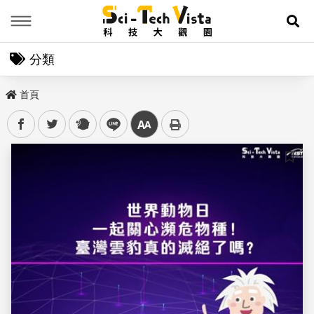
Menu
展
分類
首頁
facebook
twitter
plurk
line
中
儲存