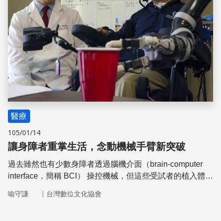
醫療
105/01/14
讓身障者重掌生活，念動機械手臂新突破
過去雖然也有少數身障者透過腦機介面（brain-computer
interface，簡稱 BCI） 操控機械，但這些受試者的植入體，
所接受的信號多來自連結脊椎與肌肉的前運動皮質區，只能
｜
喻守謙
台灣數位文化協會
被動記錄訊號。而新型的機械手臂則是在後頂葉皮質層內
（產生肢體運動意念的區域）植入晶片，讓機械主動理解使