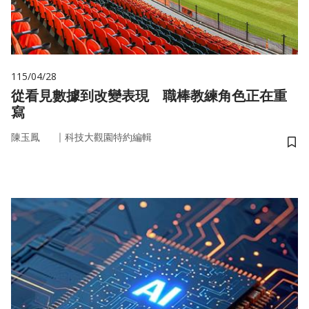
115/04/28
從看見數據到改變表現 職棒教練角色正在重
寫
｜
陳玉鳳
科技大觀園特約編輯
儲