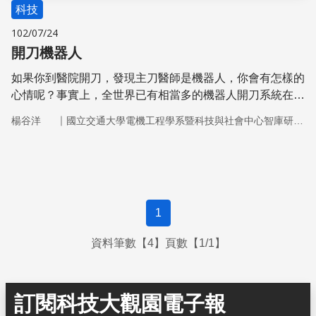
科技
102/07/24
開刀機器人
如果你到醫院開刀，發現主刀醫師是機器人，你會有怎樣的
心情呢？事實上，全世界已有相當多的機器人開刀系統在使
用，台灣也已經有好幾家醫院引進，同時更有許多開刀的實
｜
楊谷洋
國立交通大學電機工程學系暨科技與社會中心智庫研究團隊
例；然如此說來，機器人真的已能取代人類醫師進行手術了
嗎?
1
資料筆數【4】頁數【1/1】
訂閱科技大觀園電子報