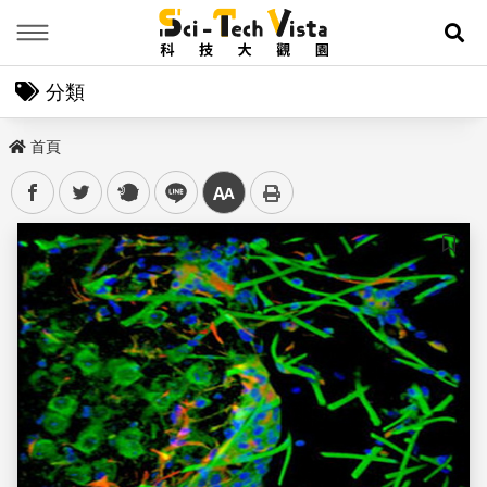
Menu
展
分類
首頁
facebook
twitter
plurk
line
中
儲存