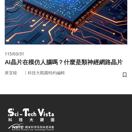
115/03/31
AI晶片在模仿人腦嗎？什麼是類神經網路晶片
｜
黃宜稜
科技大觀園特約編輯
儲