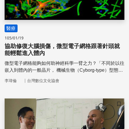
醫療
105/01/19
協助修復大腦損傷，微型電子網格跟著針頭就
能輕鬆進入體內
微型電子網格能夠如何助神經科學一臂之力？「不同於以往
嵌入到體內的一般晶片， 機械生物（Cyborg-type）型態的
裝置， 將在不久的將來實現。」哈佛大學的化學教授查理
｜
李瑋倫
台灣數位文化協會
斯李柏（Charles Lieber）表示。根據目前植入到實驗鼠大
腦中的結果顯示，微型電子網格未來可能可以替人操控義
肢、義眼、甚至是協助修復大腦損傷、幫助受損組織的細胞
再生
儲存