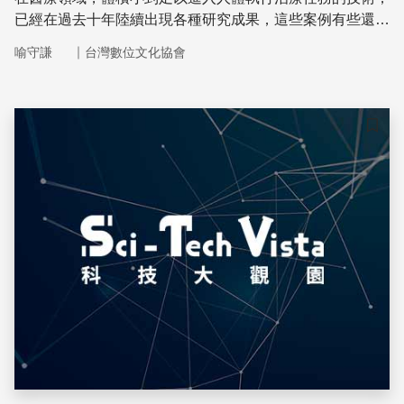
已經在過去十年陸續出現各種研究成果，這些案例有些還躺
在實驗室，有些則已經進入動物實驗，科學家們的終極目標
｜
喻守謙
台灣數位文化協會
則是投入實用醫療領域。期望這些技術能夠應用在放射性藥
物針、清除血塊、組織篩檢、在支架上培養新細胞等等任
務，醫界期望能夠在「及早預防」與「精準治療」兩個領域
有所突破
儲存