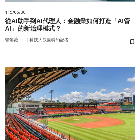
115/06/30
從AI助手到AI代理人：金融業如何打造「AI管
AI」的新治理模式？
｜
賴郁薇
科技大觀園特約記者
儲