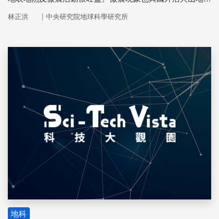
觀測到的岩漿活動類似，值得進一步探討與監督。
｜
林正洪
中央研究院地球科學研究所
儲存
地科