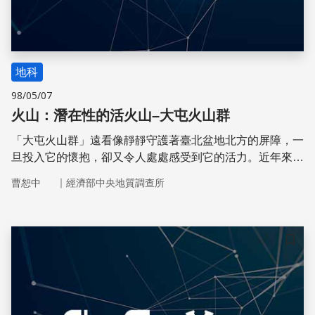
地科
98/05/07
火山：潛在性的活火山–大屯火山群
「大屯火山群」遠看像靜靜守護著臺北盆地北方的屏障，一
旦投入它的懷抱，卻又令人處處感受到它的活力。近年來研
究發現，它具有活火山地區的特性。
｜
曹恕中
經濟部中央地質調查所
儲存