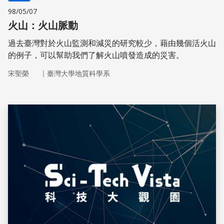
98/05/07
火山：火山脈動
過去臺灣對於火山監測和減災的研究較少，藉由幾個活火山
的例子，可以幫助我們了解火山噴發造成的災害。
｜
宋聖榮
臺灣大學地質科學系
儲存