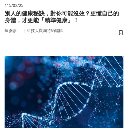
115/02/25
別人的健康秘訣，對你可能沒效？更懂自己的
身體，才更能「精準健康」！
｜
陳彥諺
科技大觀園特約編輯
儲