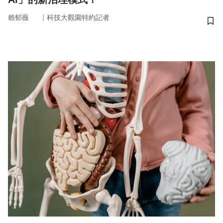
｜
賴郁薇
科技大觀園特約記者
儲