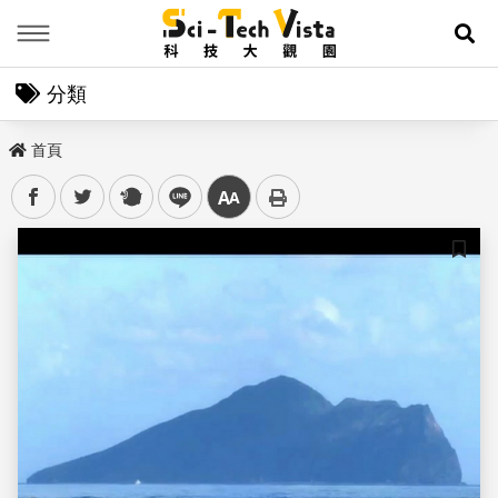
Menu
展
分類
首頁
facebook
twitter
plurk
line
中
儲存