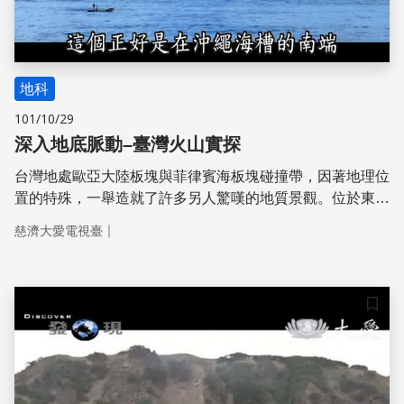
地科
101/10/29
深入地底脈動–臺灣火山實探
台灣地處歐亞大陸板塊與菲律賓海板塊碰撞帶，因著地理位
置的特殊，一舉造就了許多另人­驚嘆的地質景觀。位於東北
部海岸的龜山島，不僅是著名的觀光景點，更根據經濟部中
｜
慈濟大愛電視臺
央地­質調查所，以沉積岩年代分析、地熱溫泉現象及火山氣
體的氦同位素分析等三種方法檢測，­認定它是台灣地區最年
輕的火山島。此外，近年來，學者幾次運用「熱螢光」的原
理和技術­，對龜山島火山岩中的沉積岩進行年代分析，結果
儲存
顯示龜山島在過去一萬年以內有噴發記錄­，加上龜山島海域
四周仍有地熱溫泉現象，氦同位素分析也具有岩漿活動的徵
兆，龜山島合­乎目前國際火山學會對「活火山」的定義。
為了防範火山活動，可能對台灣陸地及北部海岸造成的危害