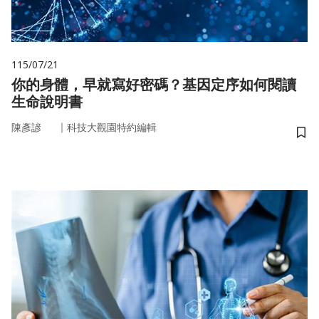
115/07/21
你的身體，早就寫好密碼？基因定序如何閱讀
生命說明書
｜
陳彥諺
科技大觀園特約編輯
儲