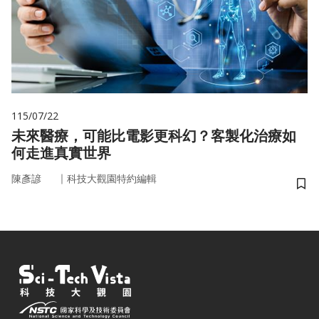
115/07/22
未來醫療，可能比電影更科幻？客製化治療如
何走進真實世界
｜
陳彥諺
科技大觀園特約編輯
儲