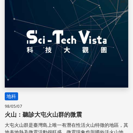
儲存
地科
98/05/07
火山：聽診大屯火山群的微震
大屯火山群是臺灣島上唯一有潛在性活火山特徵的地區，其
地表地熱及微震活動很旺盛。微震現象也與國外活火山地區