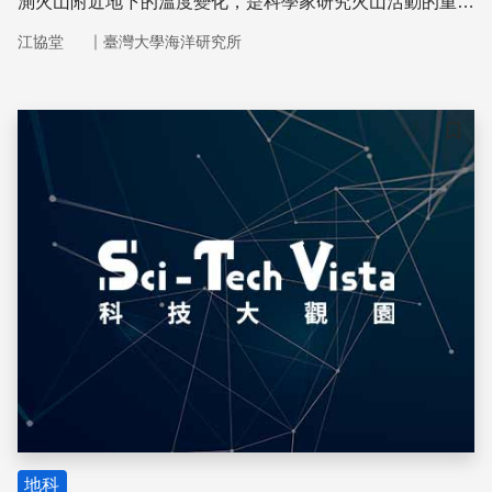
測火山附近地下的溫度變化，是科學家研究火山活動的重要
方法。
｜
江協堂
臺灣大學海洋研究所
儲存
地科