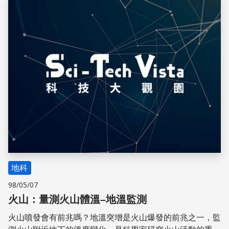
儲存
地科
98/05/07
火山：量測火山體溫–地溫監測
火山噴發會有前兆嗎？地溫突增是火山爆發的前兆之一，監