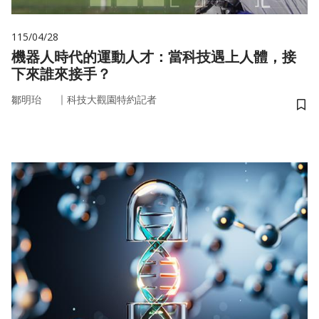
115/04/28
機器人時代的運動人才：當科技遇上人體，接
下來誰來接手？
｜
鄒明珆
科技大觀園特約記者
儲