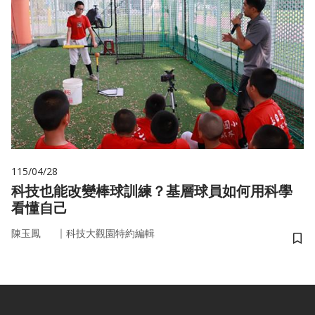
115/04/28
科技也能改變棒球訓練？基層球員如何用科學
看懂自己
｜
陳玉鳳
科技大觀園特約編輯
儲