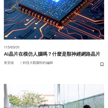
115/03/31
AI晶片在模仿人腦嗎？什麼是類神經網路晶片
｜
黃宜稜
科技大觀園特約編輯
儲