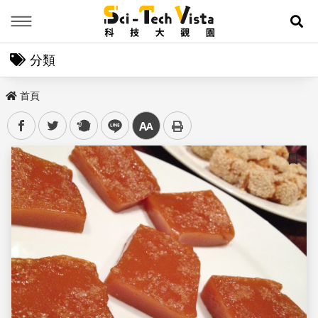
Menu
展
分類
首頁
facebook
twitter
plurk
line
中
儲存