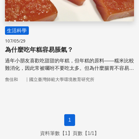
生活科學
107/05/29
為什麼吃年糕容易脹氣？
過年小朋友喜歡吃甜甜的年糕，但年糕的原料——糯米比較
難消化，因此常被囑咐不要吃太多。但為什麼腸胃不容易消
化年糕呢？那是因為糯米中含有比例較高的支鏈澱粉，支鏈
｜
詹佳和
國立臺灣師範大學環境教育研究所
澱粉在分子結構上就像是一棵長了很多枝條的矮樹叢，比像
高聳直挺樹木的直鏈澱粉複雜許多，因此容易讓人脹氣、腸
胃不適。
1
資料筆數【1】頁數【1/1】