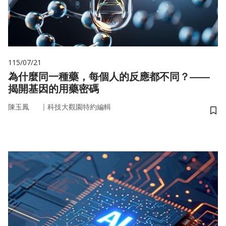
115/07/21
為什麼同一種藥，每個人的反應都不同？——
揭開基因的用藥密碼
｜
陳玉鳳
科技大觀園特約編輯
儲