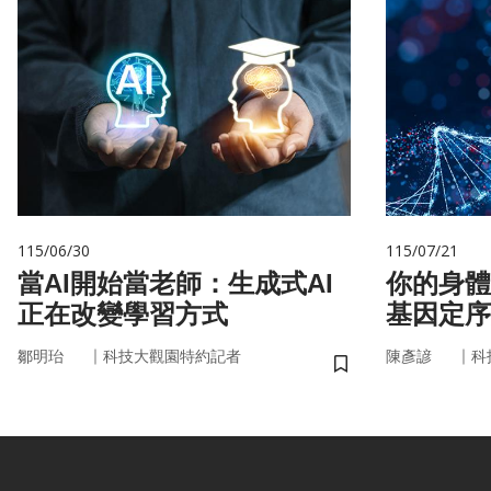
115/06/30
115/07/21
當AI開始當老師：生成式AI
你的身體
正在改變學習方式
基因定序
書
｜
｜
鄒明珆
科技大觀園特約記者
陳彥諺
科
儲存書籤