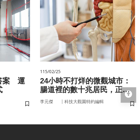
115/02/25
答案 運
24小時不打烊的微觀城市：
式
腸道裡的數十兆居民，正悄
回
悄掌管你的大腦與健康
｜
李元傑
科技大觀園特約編輯
儲存書籤
儲