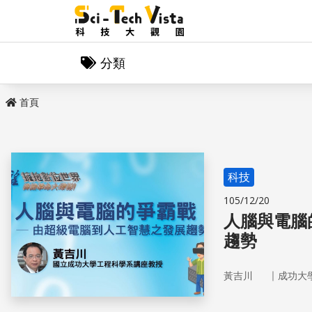
分類
首頁
科技
105/12/20
人腦與電腦
趨勢
｜
黃吉川
成功大