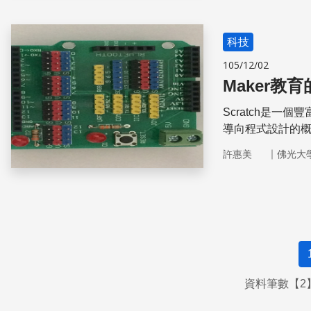
科技
105/12/02
Maker教
Scratch是
導向程式設計的概
與外部感應器對
｜
許惠美
佛光大
夠實作互動控制
資料筆數【2】