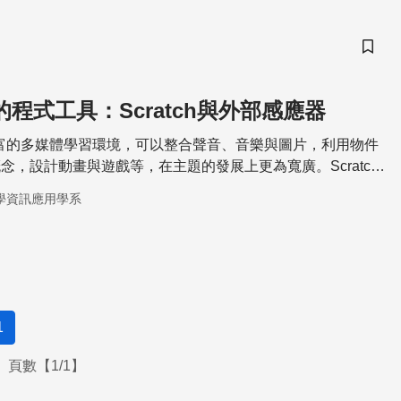
儲存
育的程式工具：Scratch與外部感應器
一個豐富的多媒體學習環境，可以整合聲音、音樂與圖片，利用物件
念，設計動畫與遊戲等，在主題的發展上更為寬廣。Scratch
資訊教育注入一種可能性，透過硬體與軟體的連結，讓學生能
學資訊應用學系
，不僅增加軟硬體的知能，更能夠提升學生在生活上的創意
1
頁數【1/1】