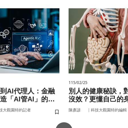
115/02/25
手到AI代理人：金融
別人的健康秘訣，
造「AI管AI」的新
沒效？更懂自己的
？
更能「精準健康」
｜
技大觀園特約記者
陳彥諺
科技大觀園特約編輯
儲存書籤