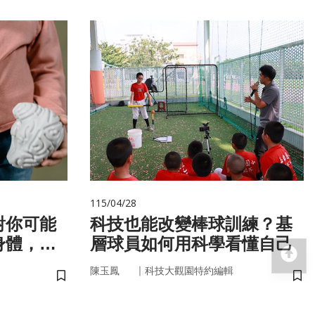
115/04/28
對你可能
科技也能改變棒球訓練？基
身體，才
層球員如何用科學看懂自己
回
！
｜
陳玉鳳
科技大觀園特約編輯
儲存書籤
儲