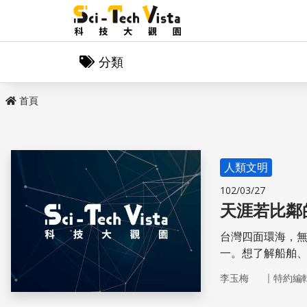
分類
首頁
人類文明
102/03/27
天涯若比鄰
台灣四面環海，
一。想了解船舶、
體驗超豐富的知識
｜
李玉梅
特約編