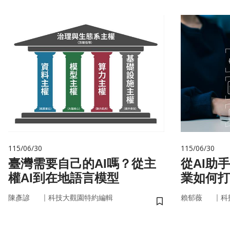
115/06/30
115/06/30
臺灣需要自己的AI嗎？從主
從AI助
權AI到在地語言模型
業如何打
治理模式
｜
｜
陳彥諺
科技大觀園特約編輯
賴郁薇
科
儲存書籤