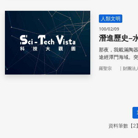
人類文明
100/02/09
潛進歷史–
那夜，我載滿陶
途經潭門海域。
靜，我就在這裡沉
｜
羅聖宗
財團法
資料筆數【2】