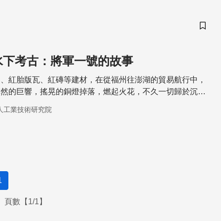
儲存
水下考古：將軍一號的故事
器、紅胎版瓦、紅磚等建材，在從福州往澎湖的貿易航行中，
突然的巨響，搖晃的銅燈掉落，燃起火花，不久一切歸於沉
寂了約250年。
人工業技術研究院
1
頁數【1/1】