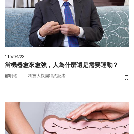
115/04/28
當機器愈來愈強，人為什麼還是需要運動？
｜
鄒明珆
科技大觀園特約記者
儲