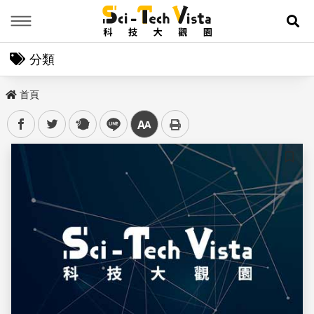
Menu
展
分類
首頁
facebook
twitter
plurk
line
中
儲存