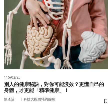
115/02/25
別人的健康秘訣，對你可能沒效？更懂自己的
身體，才更能「精準健康」！
｜
陳彥諺
科技大觀園特約編輯
儲