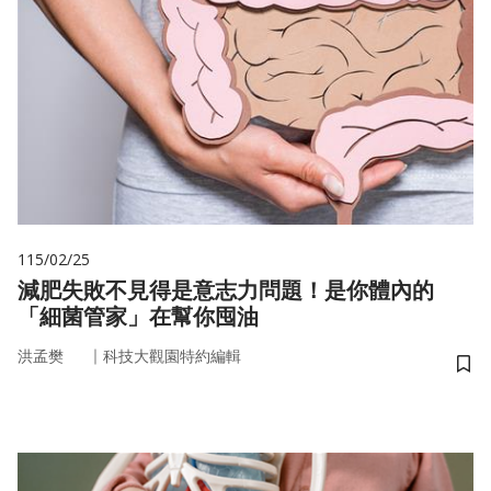
115/02/25
減肥失敗不見得是意志力問題！是你體內的
「細菌管家」在幫你囤油
｜
洪孟樊
科技大觀園特約編輯
儲