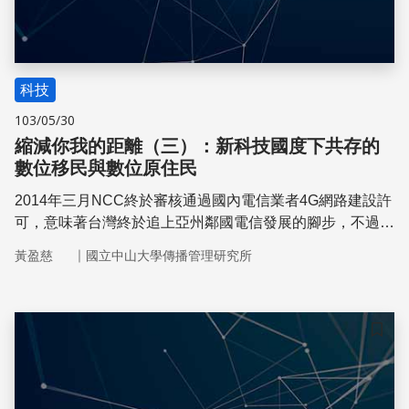
科技
103/05/30
縮減你我的距離（三）：新科技國度下共存的
數位移民與數位原住民
2014年三月NCC終於審核通過國內電信業者4G網路建設許
可，意味著台灣終於追上亞州鄰國電信發展的腳步，不過面
對未來4G資費將以使用分級的方式收取費用，對於早就習
｜
黃盈慈
國立中山大學傳播管理研究所
慣網路吃到飽的使用者而言，面對這樣的方案接受度又有多
少？
儲存