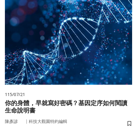
115/07/21
你的身體，早就寫好密碼？基因定序如何閱讀
生命說明書
｜
陳彥諺
科技大觀園特約編輯
儲