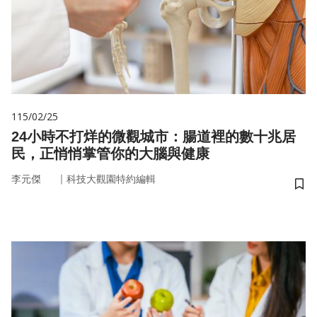
115/02/25
24小時不打烊的微觀城市：腸道裡的數十兆居
民，正悄悄掌管你的大腦與健康
｜
李元傑
科技大觀園特約編輯
儲