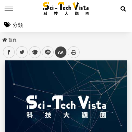
Menu
展
分類
首頁
facebook
twitter
plurk
line
中
儲存