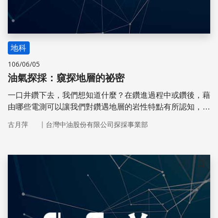
地科
106/06/05
油氣探採：窺探地層的祕密
一口井鑽下去，我們想知道什麼？在鑽進過程中或鑽後，藉
由哪些電測可以讓我們對鑽遇地層的岩性特點有所認知，找
出油氣層或認識地層的沉積環境？
｜
古月萍
台灣中油股份有限公司探採事業部
儲存