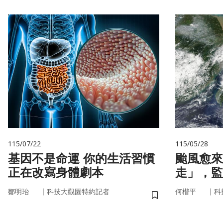
115/07/22
115/05/28
基因不是命運 你的生活習慣
颱風愈來
正在改寫身體劇本
走」，監
防災決策
｜
｜
鄒明珆
科技大觀園特約記者
何楷平
科
儲存書籤