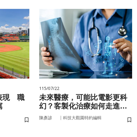
115/07/22
表現 職
未來醫療，可能比電影更科
寫
幻？客製化治療如何走進真
實世界
｜
陳彥諺
科技大觀園特約編輯
儲存書籤
儲