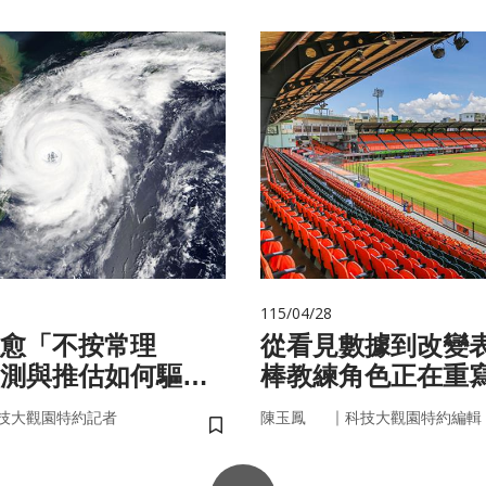
115/04/28
愈「不按常理
從看見數據到改變
測與推估如何驅動
棒教練角色正在重
？
｜
技大觀園特約記者
陳玉鳳
科技大觀園特約編輯
儲存書籤