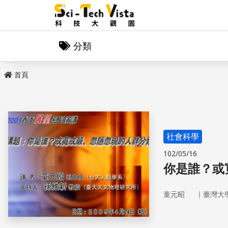
分類
首頁
社會科學
102/05/16
你是誰？或
｜
童元昭
臺灣大