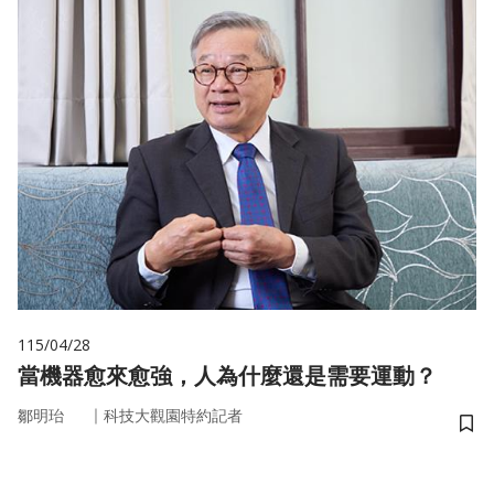
115/04/28
當機器愈來愈強，人為什麼還是需要運動？
｜
鄒明珆
科技大觀園特約記者
儲