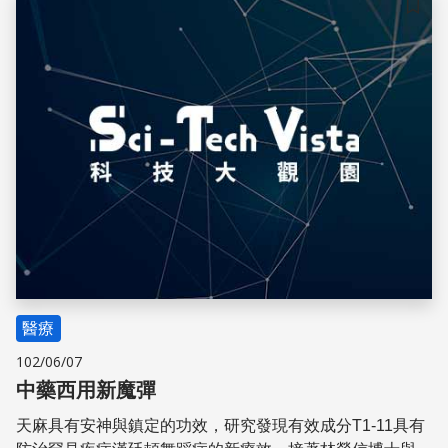
儲存
醫療
102/06/07
中藥西用新魔彈
天麻具有安神與鎮定的功效，研究發現有效成分T1-11具有