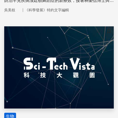
防治罕見疾病漢廷頓舞蹈症的新療效，接著林榮信博士與方
俊民教授以這個新成分為基礎，設計並合成了一系列新藥
｜
吳美枝
《科學發展》特約文字編輯
物。
儲存
生物