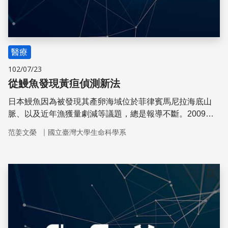
醫療
102/07/23
從鰻魚發現黃疸偵測新法
日本鰻魚因為被發現其產卵海域位於菲律賓馬尼拉海底山
脈、以及近年漁獲量劇減等議題，總是報導不斷。2009年
日本鹿兒島大學的林征一教授雖提出日本鰻的肌肉中具有綠
｜
范姜文榮
國立臺灣大學生命科學系
色螢光蛋白質，但是其發光機制不明。日本理化學研究所共
同研究團隊發現日本鰻的肌肉中所具有的綠色螢光蛋白質能
與膽紅素彼此結合的機制，並應用此研究成果，開發出能直
接定量測定人體血清中所含有的膽紅素。
儲存