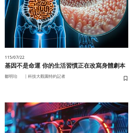
115/07/22
基因不是命運 你的生活習慣正在改寫身體劇本
｜
鄒明珆
科技大觀園特約記者
儲