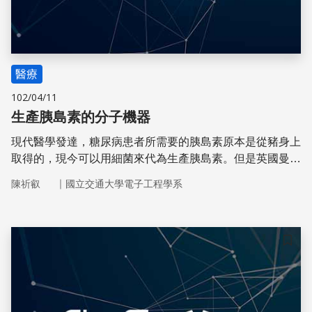
醫療
102/04/11
生產胰島素的分子機器
現代醫學發達，糖尿病患者所需要的胰島素原本是從豬身上
取得的，現今可以用細菌來代為生產胰島素。但是英國曼徹
斯特大學的科學家們已經研發出一種微小的分子機器，它能
｜
陳祈叡
國立交通大學電子工程學系
模擬人體細胞內核醣體（ribosome）製造蛋白質的方式，
未來或許能更快速的生產胰島素。
儲存