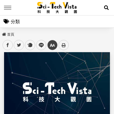
Menu
展
分類
首頁
facebook
twitter
plurk
line
中
儲存