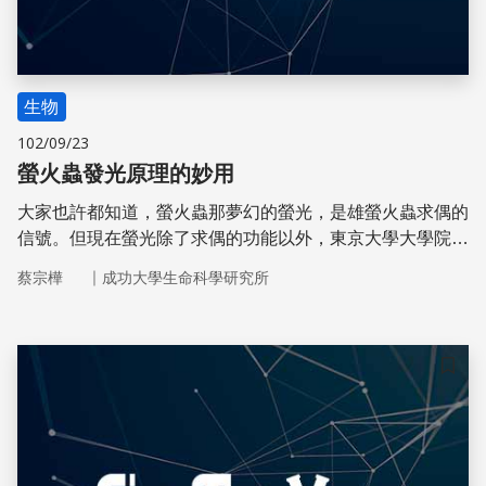
生物
102/09/23
螢火蟲發光原理的妙用
大家也許都知道，螢火蟲那夢幻的螢光，是雄螢火蟲求偶的
信號。但現在螢光除了求偶的功能以外，東京大學大學院理
學系研究科的服部滿特任研究員、小澤岳昌教授，以及北海
｜
蔡宗樺
成功大學生命科學研究所
道大學保健科學研究所的尾崎倫孝教授等，利用螢火蟲發光
的原理，開發出一種可以長時間且穩定的以人工螢光明滅變
化，來監測動物體內pH值的方法
儲存