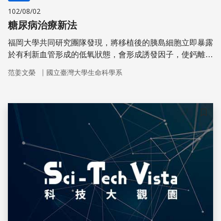
102/08/02
糖尿病治療新法
福岡大學共同研究團隊發現，將移植後的胰島細胞立即暴露
於有利新血管形成的低氧狀態，會形成誘發因子，使鈣離子
透過胰島細胞膜交換輸送體進入細胞內，導致胰島細胞機能
｜
范姜文榮
國立臺灣大學生命科學系
受損，進而將HMGB1蛋白質釋放到細胞外
儲存