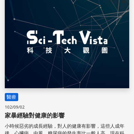
儲存
醫療
102/09/02
家暴經驗對健康的影響
小時候惡劣的成長經驗，對人的健康有影響，這些人成年
後，心臟病、中風、糖尿病的發生率比一般人高。現在科學