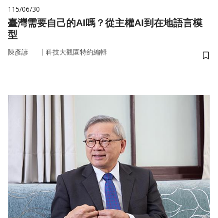
115/06/30
臺灣需要自己的AI嗎？從主權AI到在地語言模
型
｜
陳彥諺
科技大觀園特約編輯
儲