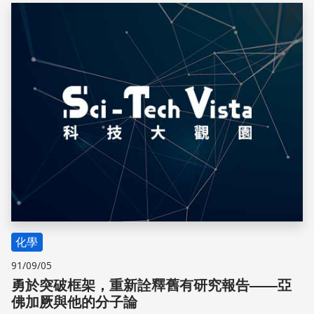
儲存
化學
91/09/05
勇於突破框架，重新詮釋舊有研究報告——亞
佛加厥與他的分子論