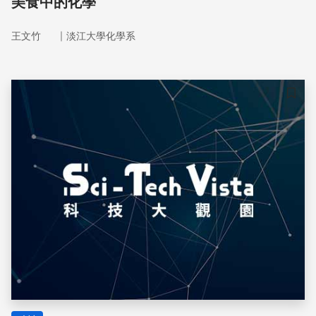
美食中的化學
｜
王文竹
淡江大學化學系
儲存