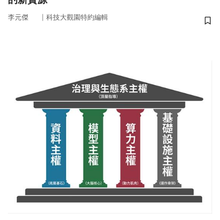
｜
李元傑
科技大觀園特約編輯
儲