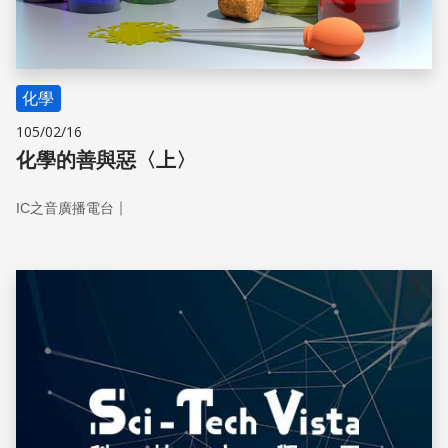
化學
105/02/16
化學的善與惡〈上〉
｜
IC之音廣播電台
儲存