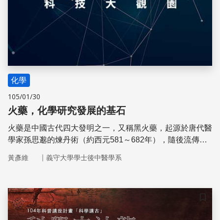
化學
105/01/30
火藥，化學研究發展的基石
火藥是中國古代四大發明之一，又稱黑火藥，起源於唐代醫
學家孫思邈的煉丹術（約西元581～682年），隨後流傳至
西方，開創了全世界化學研究的先河。一起來看看火藥的發
｜
黃彥維
義守大學學士後中醫學系
明過程，以及各方面的應用！
儲存