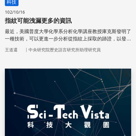
科技
102/10/16
指紋可能洩漏更多的資訊
最近，美國普度大學化學系分析化學講座教授庫克斯發明了
一種技術，可以更進一步分析從指紋上採取的跡證，以發現
指紋主人接觸過什麼物質，如毒品、炸藥或毒藥。
｜
王道還
中央研究院歷史語言研究所助理研究員
儲存