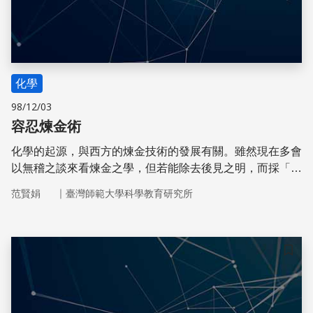
化學
98/12/03
容忍煉金術
化學的起源，與西方的煉金技術的發展有關。雖然現在多會
以無稽之談來看煉金之學，但若能除去後見之明，而採「莫
以成敗論英雄」的態度探索啟蒙運動前的煉金發展，仍可從
｜
范賢娟
臺灣師範大學科學教育研究所
其中找到鏡鑑之處。
儲存