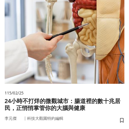
115/02/25
24小時不打烊的微觀城市：腸道裡的數十兆居
民，正悄悄掌管你的大腦與健康
｜
李元傑
科技大觀園特約編輯
儲