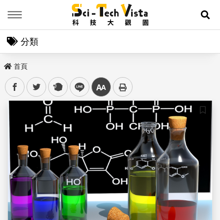
Menu
展
分類
首頁
facebook
twitter
plurk
line
中
儲存