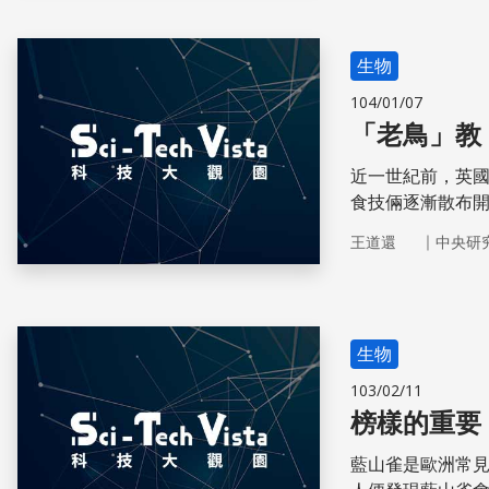
生物
104/01/07
「老鳥」教
近一世紀前，英
食技倆逐漸散布
的「傳統」究竟
｜
王道還
中央研
訓練一批「老鳥
能。
生物
103/02/11
榜樣的重要
藍山雀是歐洲常見