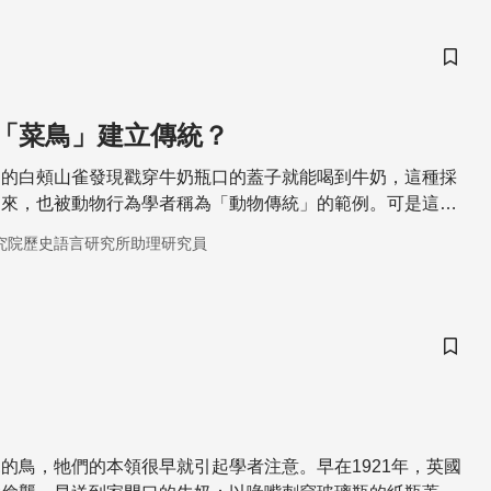
儲存
「菜鳥」建立傳統？
國的白頰山雀發現戳穿牛奶瓶口的蓋子就能喝到牛奶，這種採
開來，也被動物行為學者稱為「動物傳統」的範例。可是這樣
怎麼形成的？英國牛津大學的研究團隊用實驗室裡的食物箱子
究院歷史語言研究所助理研究員
」開門取食，並觀察後來的野外「菜鳥」是否也能習得這項技
儲存
的鳥，牠們的本領很早就引起學者注意。早在1921年，英國