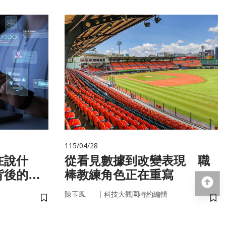
115/04/28
在說什
從看見數據到改變表現 職
背後的語
棒教練角色正在重寫
回
｜
陳玉鳳
科技大觀園特約編輯
儲存書籤
儲