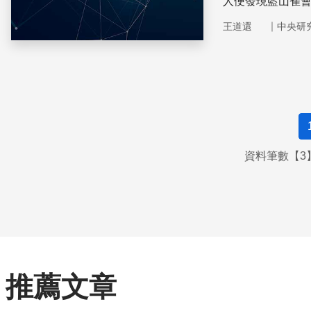
人便發現藍山雀
用牛奶。
｜
王道還
中央研
資料筆數【3】
推薦文章