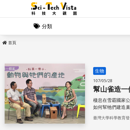
分類
首頁
生物
107/05/28
幫山雀造一
棲息在雪霸國家
如何幫牠們建造
山上的嬌客！
臺灣大學科學教育發