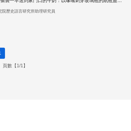
會偷襲一早送到家門口的牛奶：以喙嘴刺穿玻璃瓶的紙瓶蓋飲
究院歷史語言研究所助理研究員
1
頁數【1/1】