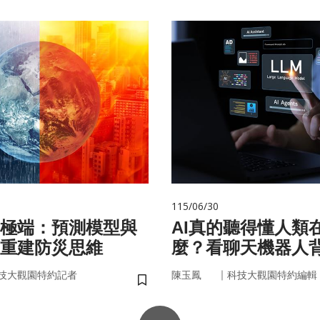
115/06/30
極端：預測模型與
AI真的聽得懂人類
重建防災思維
麼？看聊天機器人
言科技
｜
技大觀園特約記者
陳玉鳳
科技大觀園特約編輯
儲存書籤