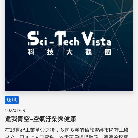
儲存
環境
102/01/09
還我青空–空氣汙染與健康
在19世紀工業革命之後，多雨多霧的倫敦曾經市區裡工廠
林立，再加上人口密集，冬天家戶燒煤取暖，濃濃的煙塵蔚