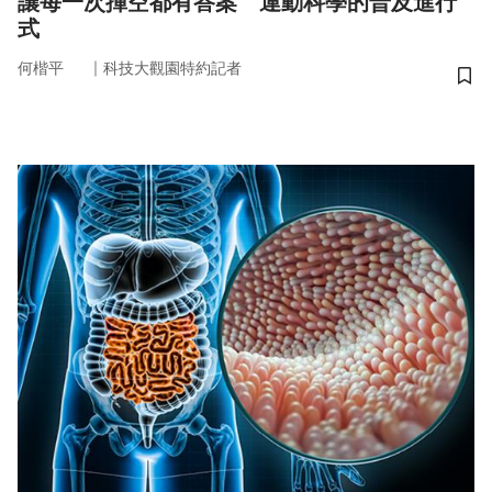
讓每一次揮空都有答案 運動科學的普及進行
式
｜
何楷平
科技大觀園特約記者
儲