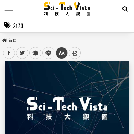
Menu
展
分類
首頁
facebook
twitter
plurk
line
中
儲存