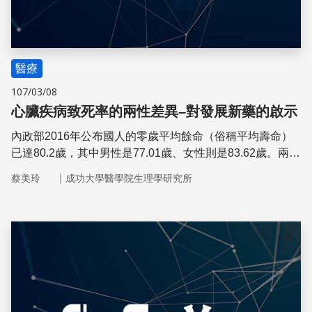
醫療
107/03/08
心臟疾病致死率的兩性差異–對發展新藥的啟示
內政部2016年公布國人的零歲平均餘命（俗稱平均壽命）
已達80.2歲，其中男性是77.01歲、女性則是83.62歲。兩性
差異對我們的生活與研究帶來無限的啟示，兩性心臟疾病致
｜
蔡美玲
成功大學醫學院生理學研究所
死率差異的研究讓我們看到了雌激素可能有保護受損心臟的
作用。
儲存