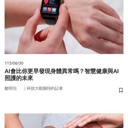
115/06/30
AI會比你更早發現身體異常嗎？智慧健康與AI
照護的未來
｜
鄒明珆
科技大觀園特約記者
儲