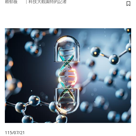
｜
賴郁薇
科技大觀園特約記者
儲
115/07/21