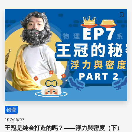
變小，因此金屬沉於攝氏 70 度熱水底部。
儲存
物理
107/06/07
王冠是純金打造的嗎？——浮力與密度（下）