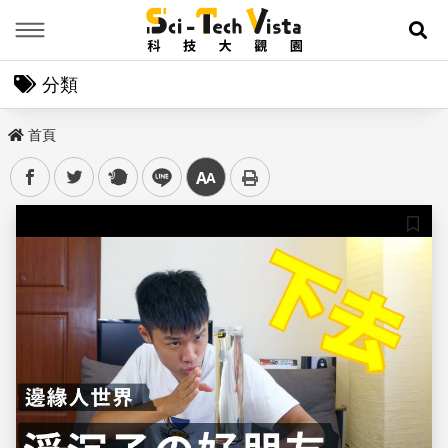
Menu
展
分類
首頁
facebook
twitter
plurk
line
中
儲存