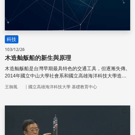
科技
103/12/26
木造舢舨船的新生與原理
木造舢舨船是台灣早期最具特色的交通工具，但逐漸失傳。
2014年國立中山大學社會系和國立高雄海洋科技大學造船
及海洋工程系兩系共同合作，希望透過造船老師傅實作過
｜
王御風
國立高雄海洋科技大學 基礎教育中心
程，傳授學生木船施工的技術，除了記錄旗津船舶歷史與共
同保存傳統手工造船技術外，也要一窺早期造船擅用浮力之
科學原理與傳統技藝
儲存