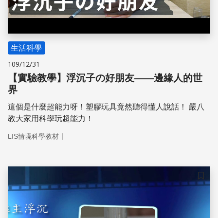
生活科學
109/12/31
【實驗教學】浮沉子の好朋友——邊緣人的世
界
這個是什麼超能力呀！塑膠玩具竟然聽得懂人說話！ 嚴八
教大家用科學玩超能力！
｜
LIS情境科學教材
儲存