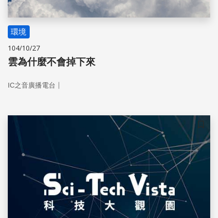
環境
104/10/27
雲為什麼不會掉下來
｜
IC之音廣播電台
儲存