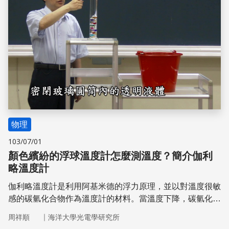
物理
103/07/01
顏色繽紛的浮球溫度計怎麼測溫度？簡介伽利
略溫度計
伽利略溫度計是利用阿基米德的浮力原理，並以對溫度很敏
感的碳氫化合物作為溫度計的材料。當溫度下降，碳氫化合
物液體密度上升，便會影響到伽利略溫度計中玻璃球的浮
｜
周祥順
海洋大學光電學研究所
沉。接下來就讓我們來看看，伽利略溫度計是如何從浮沉的