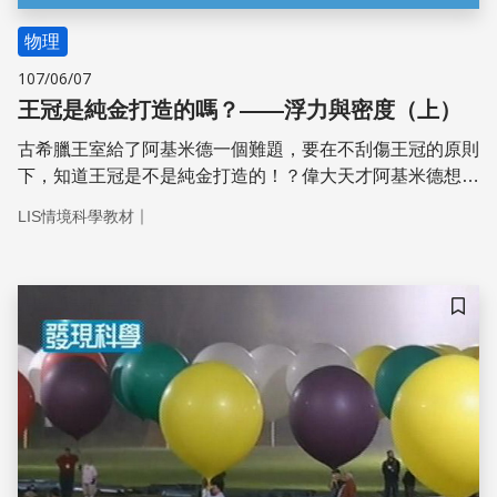
物理
107/06/07
王冠是純金打造的嗎？——浮力與密度（上）
古希臘王室給了阿基米德一個難題，要在不刮傷王冠的原則
下，知道王冠是不是純金打造的！？偉大天才阿基米德想
到，可以比較「王冠」跟「和王冠相同重量的黃金」的體
｜
LIS情境科學教材
積，就能得到答案。只是王冠體積實在有夠難算的，阿基米
德怎麼樣都算不出來。突然，阿基米德在某次洗澡的時候，
想到了解決辦法！
儲存