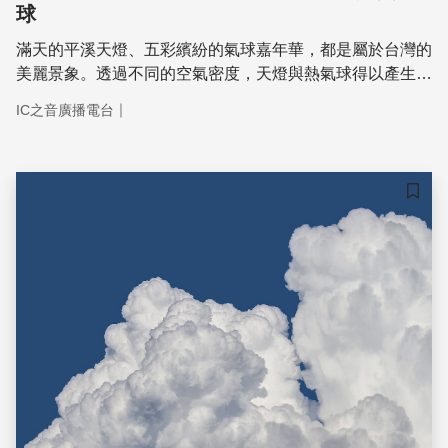
球
滿天的平溪天燈、五彩繽紛的氣球嘉年華，都是屬於台灣的
美麗景象。透過不同的空氣密度，天燈與熱氣球得以產生浮
力飄向雲端，然而，卻也因為浮力小、材料脆弱、火源危
｜
IC之音廣播電台
險，使得天燈與熱氣球伴隱含著許多安全的風險。
儲存