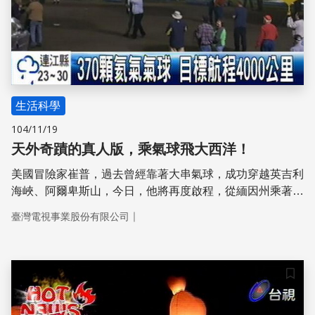
生活科學
104/11/19
天外奇蹟的真人版，乘氣球飛大西洋！
美國冒險家崔普，過去曾經靠著大串氣球，成功穿越英吉利
海峽、阿爾卑斯山，今日，他將再度啟程，從緬因州乘著
370個巨型氦氣氣球起飛，而這一次的目標是：成功飛越大
｜
臺灣電視事業股份有限公司
西洋！
儲存