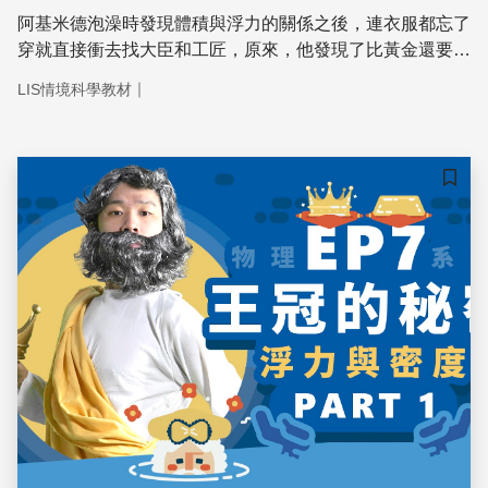
阿基米德泡澡時發現體積與浮力的關係之後，連衣服都忘了
穿就直接衝去找大臣和工匠，原來，他發現了比黃金還要貴
重的原理：「物體在液體中受到浮力的大小，等於物體排開
｜
LIS情境科學教材
的液體重。」
儲存