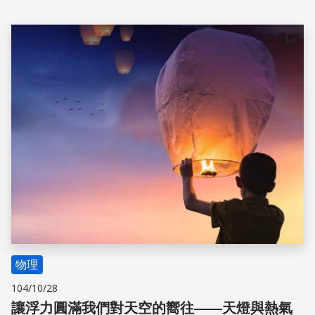
便的材料，讓科學原理不再遙遠。
儲存
物理
104/10/28
讓浮力圓滿我們對天空的嚮往——天燈與熱氣