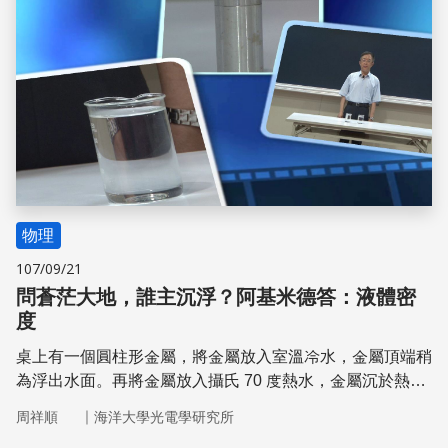
物理
107/09/21
問蒼茫大地，誰主沉浮？阿基米德答：液體密
度
桌上有一個圓柱形金屬，將金屬放入室溫冷水，金屬頂端稍
為浮出水面。再將金屬放入攝氏 70 度熱水，金屬沉於熱水
底部。明明都是水，為甚麼一浮一沉？圓柱形金屬的密度略
｜
周祥順
海洋大學光電學研究所
小於室溫冷水密度，因此浮於冷水表面。水的溫度上升密度