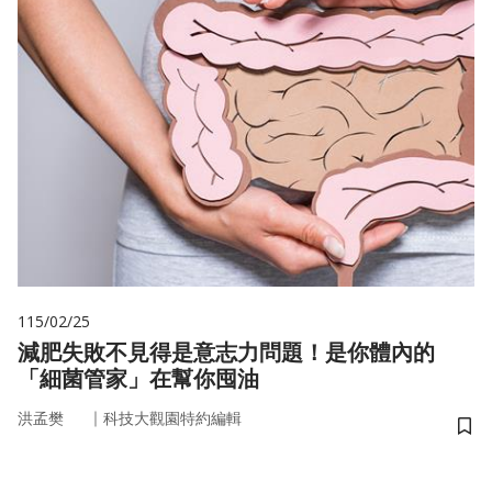
115/02/25
減肥失敗不見得是意志力問題！是你體內的
「細菌管家」在幫你囤油
｜
洪孟樊
科技大觀園特約編輯
儲