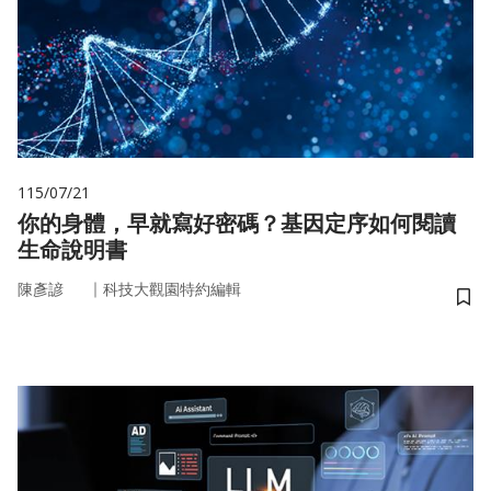
115/07/21
你的身體，早就寫好密碼？基因定序如何閱讀
生命說明書
｜
陳彥諺
科技大觀園特約編輯
儲