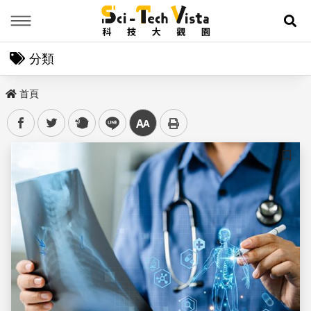
Menu
展
分類
首頁
facebook
twitter
plurk
line
中
儲存