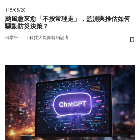
115/05/28
颱風愈來愈「不按常理走」，監測與推估如何
驅動防災決策？
｜
何楷平
科技大觀園特約記者
儲