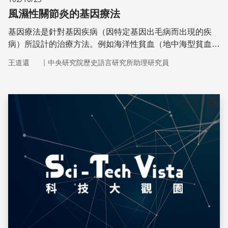
風濕性關節炎的基因療法
基因療法是針對基因疾病（因特定基因出毛病而出現的疾
病）所設計的治療方法。例如海洋性貧血（地中海型貧血）
是臺灣常見的基因疾病，會造成有缺陷的血紅素，導致貧
｜
王道還
中央研究院歷史語言研究所助理研究員
血。
儲存