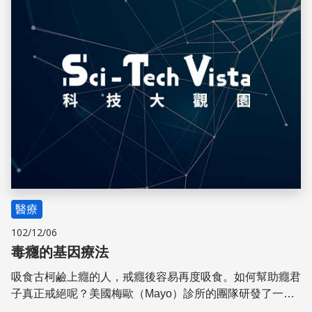
醫療
102/12/06
毒癮的基因療法
吸食古柯鹼上癮的人，戒癮後容易再度吸食。如何幫助癮君
子真正戒絕呢？美國梅歐（Mayo）診所的團隊研發了一個
方案，包括兩個招數，雙管齊下，效果可能很大。