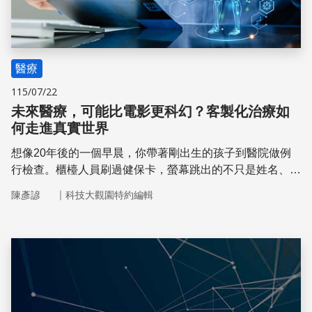
醫療
115/07/22
未來醫療，可能比電影更科幻？客製化治療如
何走進真實世界
想像20年後的一個早晨，你帶著剛出生的孩子到醫院做例
行檢查。櫃檯人員刷過健保卡，螢幕跳出的不只是姓名、年
齡和病史，還有一份屬於孩子的「生命地圖」──他的基因
｜
陳彥諺
科技大觀園特約編輯
資訊。
儲存