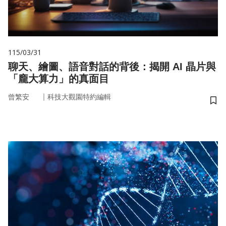
115/03/31
聊天、繪圖、語音對話的背後：揭開 AI 晶片與
「龐大算力」的真面目
｜
曾繁安
科技大觀園特約編輯
儲