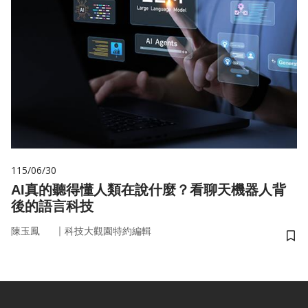
115/06/30
AI真的聽得懂人類在說什麼？看聊天機器人背
後的語言科技
｜
陳玉鳳
科技大觀園特約編輯
儲