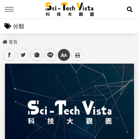
Menu
展
分類
首頁
facebook
twitter
plurk
line
中
儲存