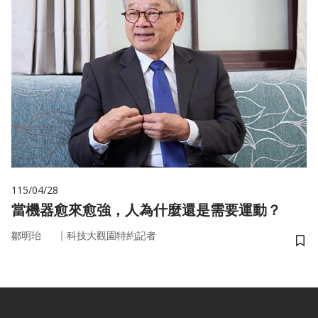
115/04/28
當機器愈來愈強，人為什麼還是需要運動？
｜
鄒明珆
科技大觀園特約記者
儲