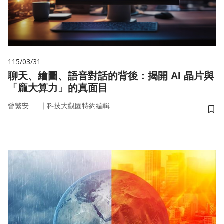
115/03/31
聊天、繪圖、語音對話的背後：揭開 AI 晶片與
「龐大算力」的真面目
｜
曾繁安
科技大觀園特約編輯
儲