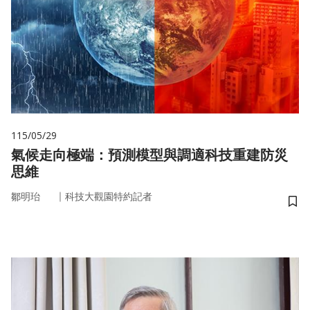
115/05/29
氣候走向極端：預測模型與調適科技重建防災
思維
｜
鄒明珆
科技大觀園特約記者
儲