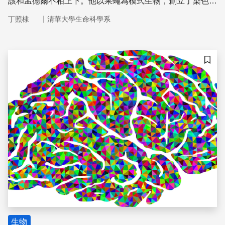
該和孟德爾不相上下。他以果蠅為模式生物，創立了染色體
學說，開啟了現代遺傳學。但摩根的成就其實並不只是他一
｜
丁照棣
清華大學生命科學系
個人的功勞，他還有一群傑出的學生作為他的左右手。丁照
棣老師為我們帶來了「摩根與他的學生們」。
儲存
生物