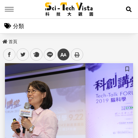
Menu
展
分類
首頁
facebook
twitter
plurk
line
中
儲存