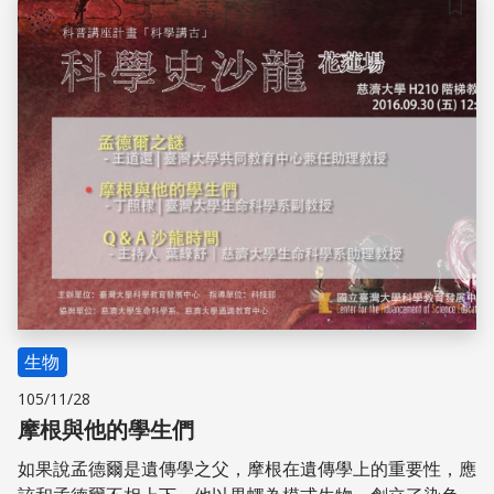
儲存
生物
105/11/28
摩根與他的學生們
如果說孟德爾是遺傳學之父，摩根在遺傳學上的重要性，應