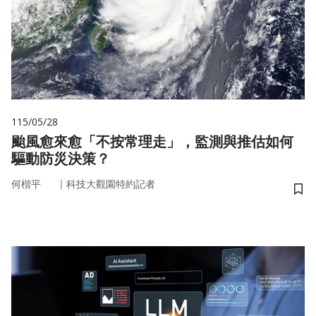
115/05/28
颱風愈來愈「不按常理走」，監測與推估如何
驅動防災決策？
｜
何楷平
科技大觀園特約記者
儲