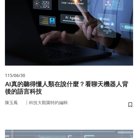
115/06/30
AI真的聽得懂人類在說什麼？看聊天機器人背
後的語言科技
｜
陳玉鳳
科技大觀園特約編輯
儲