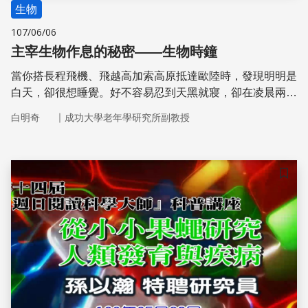
生物
107/06/06
主宰生物作息的秘密——生物時鐘
當你搭長程飛機、飛越高加索高原抵達歐陸時，發現明明是
白天，卻很想睡覺。好不容易忍到天黑就寢，卻在凌晨兩點
醒來，這是怎麼一回事？你可能聽過生物時鐘，但這究竟是
｜
白明奇
成功大學老年學研究所副教授
什麼？
儲存