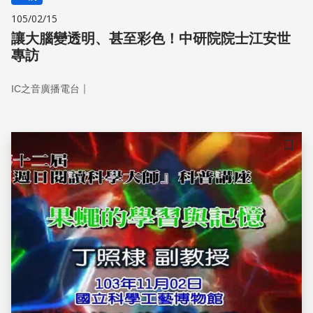
105/02/15
讓大腦變透明、甚至彩色！中研院院士江安世
專訪
｜
IC之音廣播電台
儲存