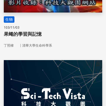
生物
103/11/03
果蠅的學習與記憶
｜
丁照棣
清華大學生命科學系
儲存