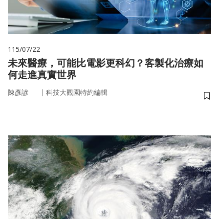
115/07/22
未來醫療，可能比電影更科幻？客製化治療如
何走進真實世界
｜
陳彥諺
科技大觀園特約編輯
儲