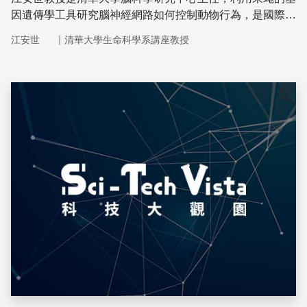
因遺傳學工具研究腦神經網路如何控制動物行為，是國際知
名的神經科學專家。
｜
江安世
清華大學生命科學系講座教授
儲存