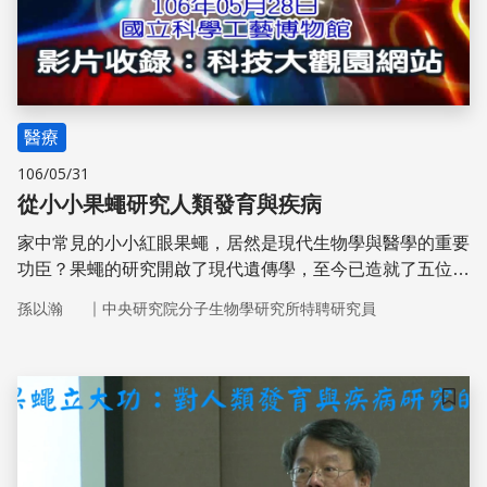
醫療
106/05/31
從小小果蠅研究人類發育與疾病
家中常見的小小紅眼果蠅，居然是現代生物學與醫學的重要
功臣？果蠅的研究開啟了現代遺傳學，至今已造就了五位諾
貝爾獎得主，對現代生物學的發展有莫大的貢獻。
｜
孫以瀚
中央研究院分子生物學研究所特聘研究員
儲存