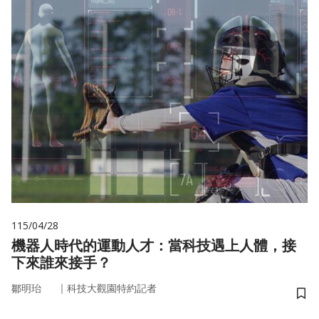
115/04/28
機器人時代的運動人才：當科技遇上人體，接
下來誰來接手？
｜
鄒明珆
科技大觀園特約記者
儲