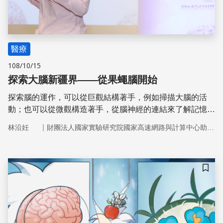
醫療
108/10/15
探索大腦新疆界——從果蠅腦開始
探索腦的運作，可以從巨觀結構著手，例如掃描大腦的活
動；也可以從微觀構造著手，從腦神經的連結來了解記憶或
行為，這是一種逆向工程，也就是拆解結構來還原及解析功
｜
林沿妊
財團法人國家實驗研究院國家高速網路與計算中心助理研究員
能。林沿妊博士說明，在挑戰擁有860億個神經元的複雜人
腦之前，13萬個神經元的果蠅腦是理想的模式生物。
儲存