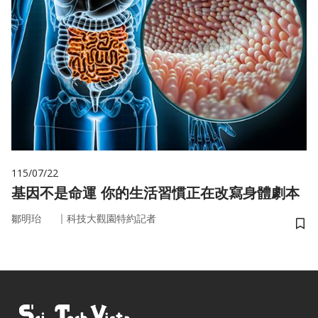
115/07/22
基因不是命運 你的生活習慣正在改寫身體劇本
｜
鄒明珆
科技大觀園特約記者
儲