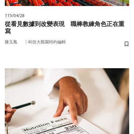
115/04/28
從看見數據到改變表現 職棒教練角色正在重
寫
｜
陳玉鳳
科技大觀園特約編輯
儲