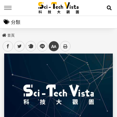
Menu
展
分類
首頁
facebook
twitter
plurk
line
中
儲存