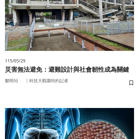
115/05/29
災害無法避免：避難設計與社會韌性成為關鍵
｜
鄒明珆
科技大觀園特約記者
儲