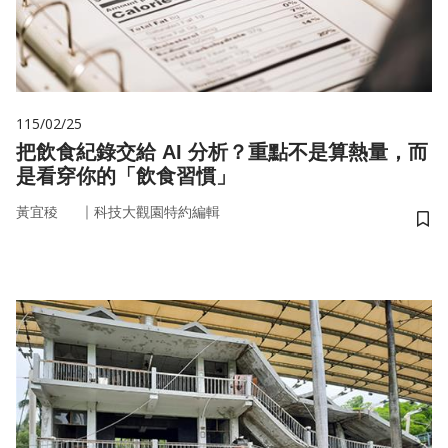
115/02/25
把飲食紀錄交給 AI 分析？重點不是算熱量，而
是看穿你的「飲食習慣」
｜
黃宜稜
科技大觀園特約編輯
儲