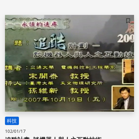
紛紛報以熱烈掌聲。
儲存
科技
102/01/17