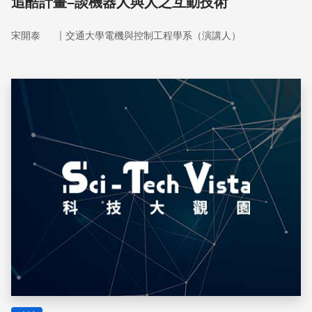
追酷計畫–談機器人與人之互動技術
｜
宋開泰
交通大學電機與控制工程學系（演講人）
儲存