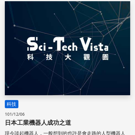
許我們可從以下報導得到些許啟示。
儲存
科技
101/12/06
日本工業機器人成功之道
現今談起機器人，一般想到的也許是會走路的人型機器人