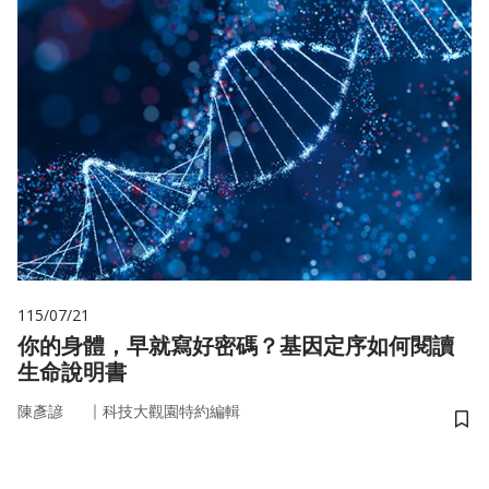
115/07/21
你的身體，早就寫好密碼？基因定序如何閱讀
生命說明書
｜
陳彥諺
科技大觀園特約編輯
儲