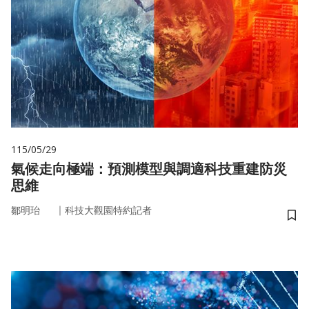
115/05/29
氣候走向極端：預測模型與調適科技重建防災
思維
｜
鄒明珆
科技大觀園特約記者
儲