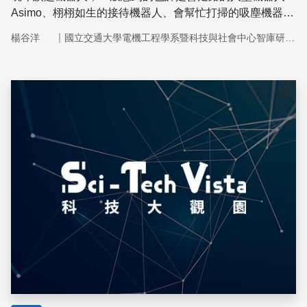
Asimo、栩栩如生的接待機器人、會幫忙打掃的吸塵機器
人、或是機器寵物狗Aibo等，甚或是科幻電影、小說中的
｜
楊谷洋
國立交通大學電機工程學系暨科技與社會中心智庫研究團隊
機器人。但若要說到真的有在「工作」的機器人，除了前述
幫忙家務的吸塵機器人（現在也有拖地機器人）外，在醫
院、療養院協助照顧失智、孤獨銀髮族的海豹型機器人
Paro算得上一個，另有些機器人亦會運用在教學輔助上。
儲存