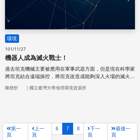
環境
101/11/27
機器人成為滅火戰士！
過去坦克機械主要被應用在軍事武器方面，但是現在科學家
將坦克結合遠端操控，將坦克改造成能夠深入火場的滅火機
器人。這台被命名為Thermite的滅火機器人將如何協助消防
｜
陳慈忻
國立臺灣大學地理環境資源所
工作呢？
第一
上一
6
7
8
下一
最後一
頁
頁
頁
頁