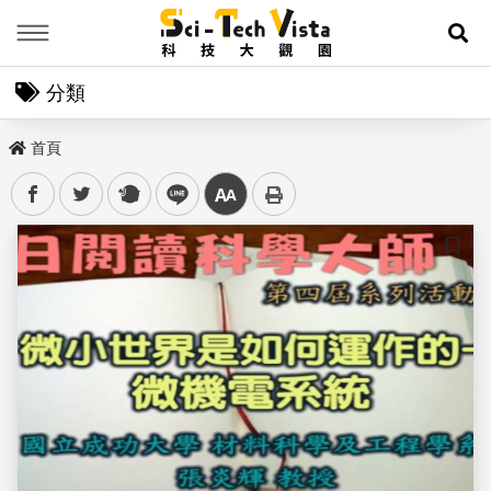
Menu
展
分類
首頁
facebook
twitter
plurk
line
中
儲存