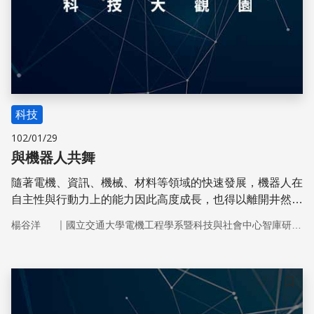
科技
102/01/29
與機器人共舞
隨著電機、資訊、機械、材料等領域的快速發展，機器人在
自主性與行動力上的能力因此高度成長，也得以離開井然有
序的工廠，以各種形象與方式走進人類的生活圈中。
｜
楊谷洋
國立交通大學電機工程學系暨科技與社會中心智庫研究團隊
儲存