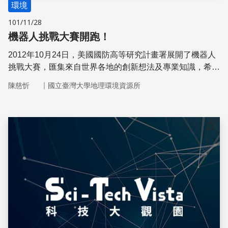
環境
101/11/28
機器人挑戰大賽開跑！
2012年10月24日，美國國防高等研究計畫署展開了機器人
挑戰大賽，匯集來自世界各地的創新想法及專業知識，希望
能發明適合處理緊急災害任務的機器人。
｜
陳慈忻
國立臺灣大學地理環境資源所
儲存