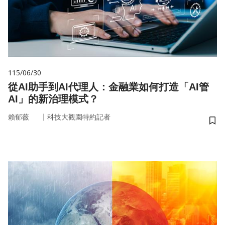
115/06/30
從AI助手到AI代理人：金融業如何打造「AI管
AI」的新治理模式？
｜
賴郁薇
科技大觀園特約記者
儲