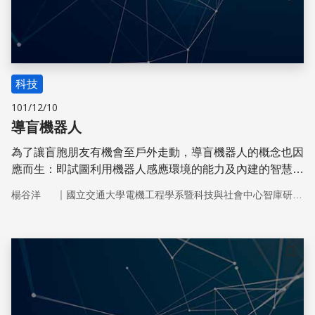
科技
101/12/10
導盲機器人
為了讓盲胞朋友有機會至戶外走動，導盲機器人的概念也因
應而生：即試圖利用機器人感應環境的能力及內建的智慧型
系統，提供導引的功能，並達到安全輔助的目的。
｜
楊谷洋
國立交通大學電機工程學系暨科技與社會中心智庫研究團隊
儲存