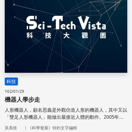
科技
102/01/29
機器人學步走
人形機器人，顧名思義是外觀仿造人形的機器人，其中又以
「雙足人形機器人」能做出最接近人體的動作。2005年日
本愛知國際博覽會展出期間，日本本田技研工業公司開發的
｜
吳美枝
《科學發展》特約文字編輯
人形機器人「ASIMO」在會場亮相並穩健地行走時，人們