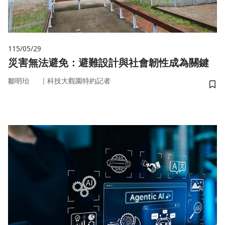
115/05/29
災害無法避免：避難設計與社會韌性成為關鍵
｜
鄒明珆
科技大觀園特約記者
儲