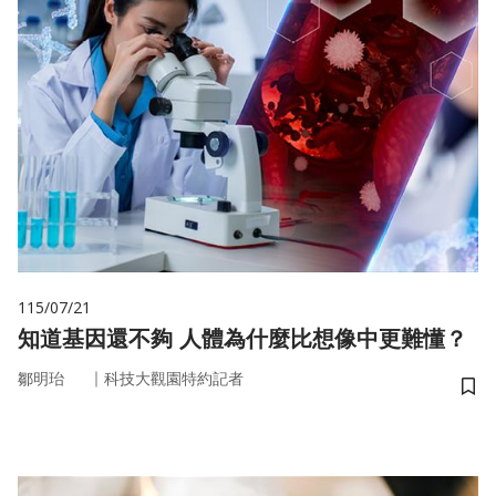
115/07/21
知道基因還不夠 人體為什麼比想像中更難懂？
｜
鄒明珆
科技大觀園特約記者
儲