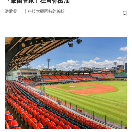
「細菌管家」在幫你囤油
｜
洪孟樊
科技大觀園特約編輯
儲