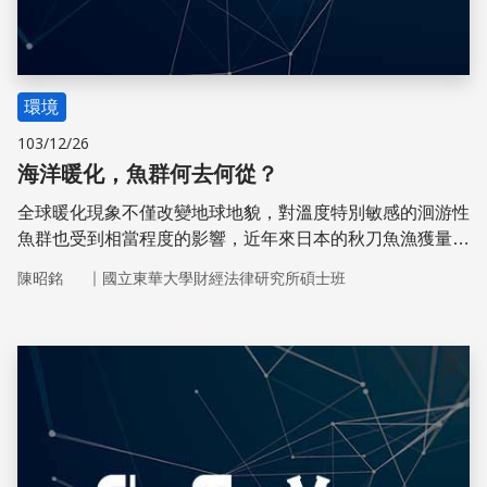
環境
103/12/26
海洋暖化，魚群何去何從？
全球暖化現象不僅改變地球地貌，對溫度特別敏感的洄游性
魚群也受到相當程度的影響，近年來日本的秋刀魚漁獲量逐
漸減少的現象，反應海洋生物鏈的完整性堪慮，未來，我們
｜
陳昭銘
國立東華大學財經法律研究所碩士班
是否還能見到豐富美麗的海洋生態系呢？
儲存