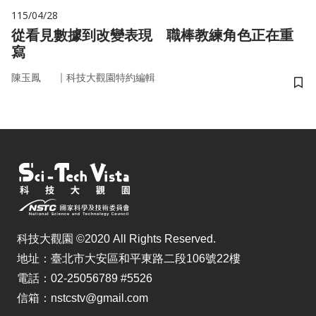
115/04/28
從看見數據到改變表現 職棒教練角色正在重
寫
｜
陳玉鳳
科技大觀園特約編輯
儲
科技大觀園 ©2020 All Rights Reserved.
地址：臺北市大安區和平東路二段106號22樓
電話：02-25056789 #5526
信箱：nstcstv@gmail.com