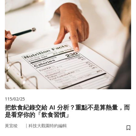
115/02/25
把飲食紀錄交給 AI 分析？重點不是算熱量，而
是看穿你的「飲食習慣」
｜
黃宜稜
科技大觀園特約編輯
儲