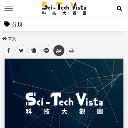
Menu
展
分類
首頁
facebook
twitter
plurk
line
中
儲存