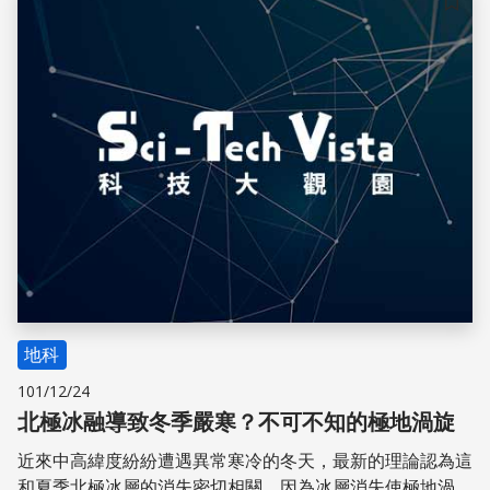
儲存
地科
101/12/24
北極冰融導致冬季嚴寒？不可不知的極地渦旋
近來中高緯度紛紛遭遇異常寒冷的冬天，最新的理論認為這
和夏季北極冰層的消失密切相關。因為冰層消失使極地渦漩