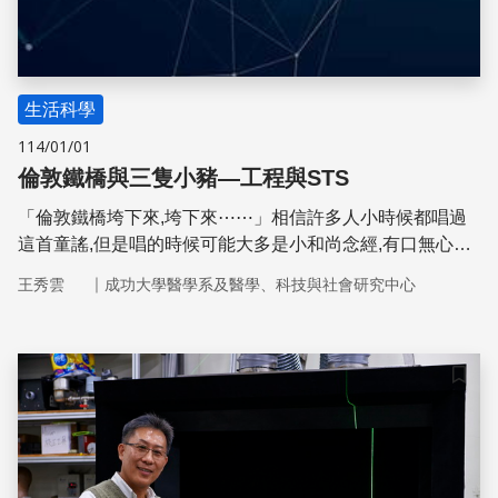
生活科學
114/01/01
倫敦鐵橋與三隻小豬—工程與STS
「倫敦鐵橋垮下來,垮下來⋯⋯」相信許多人小時候都唱過
這首童謠,但是唱的時候可能大多是小和尚念經,有口無心。
有多少人納悶過:倫敦橋是怎麼搞的?不管怎麼蓋就是會「垮
｜
王秀雲
成功大學醫學系及醫學、科技與社會研究中心
下來」? 歌詞裡面,倫敦橋先用木頭與土造(wood and clay),
結果因為水流洗刷而損壞;接下來用磚塊與石灰(bricks and
mortar),但是無法持久(will not stay);於是用鋼鐵造,哪知會變
形(bend and bow);最後用金銀打造,不過得僱人日夜看管。
儲存
然而,人類並不完美,無法像機器一般日夜運轉,看守者不免睡
著。於是歌詞裡建議給這個看守的人一管煙抽,提神醒腦。