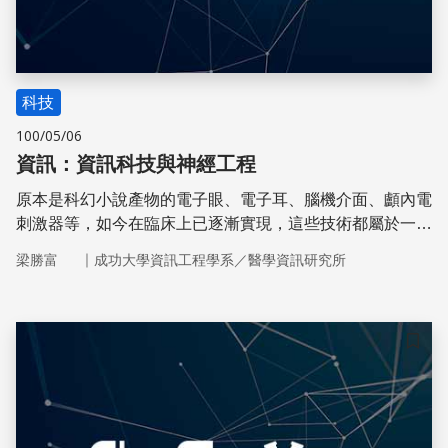
科技
100/05/06
資訊：資訊科技與神經工程
原本是科幻小說產物的電子眼、電子耳、腦機介面、顱內電
刺激器等，如今在臨床上已逐漸實現，這些技術都屬於一個
稱為「神經工程」的新興領域。
｜
梁勝富
成功大學資訊工程學系／醫學資訊研究所
儲存