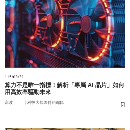
115/03/31
算力不是唯一指標！解析「專屬 AI 晶片」如何
用高效率驅動未來
｜
寒波
科技大觀園特約編輯
儲