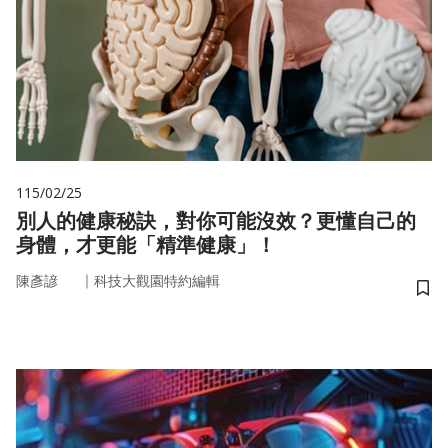
115/02/25
別人的健康秘訣，對你可能沒效？更懂自己的
身體，才更能「精準健康」！
｜
陳彥諺
科技大觀園特約編輯
儲