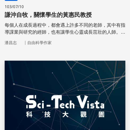
103/07/10
謙沖自牧，關懷學生的黃惠民教授
每個人在成長過程中，都會遇上許多不同的老師，其中有指
導課業與研究的經師，也有讓學生心靈成長茁壯的人師。在
中原大學的工業與系統工程系，就有一位用心指導學生課
｜
潘昌志
自由科學作家
業，同時引領學生開拓人生方向的生命導師—黃惠民教授。
黃教授秉著耐心、愛心關懷學生，並且注重師生良善關係的
建立，身上也不時流露出溫文儒雅的學者風範，真可謂良師
益友的最佳典範
儲存