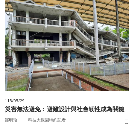
115/05/29
災害無法避免：避難設計與社會韌性成為關鍵
｜
鄒明珆
科技大觀園特約記者
儲