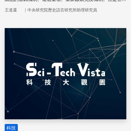
究過程中，新點子冒了出來，就是以細菌偵測癌細胞與腫瘤
｜
王道還
中央研究院歷史語言研究所助理研究員
組織。
儲存
科技