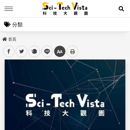
Menu
展
分類
首頁
facebook
twitter
plurk
line
中
儲存