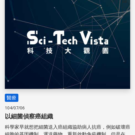
榮芳仍堅守於此，持續為科學教育奉獻心力
儲存
醫療
104/07/06
以細菌偵察癌組織
科學家早就想把細菌送入癌組織協助病人抗癌，例如破壞癌
細胞的基因機制、運送藥物、重新啟動免疫機制。但是在研