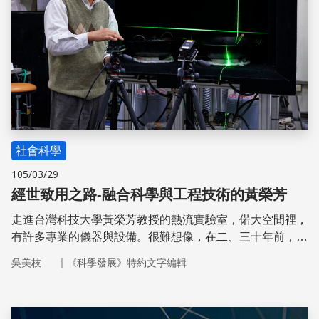
社會科學
105/03/29
經世致用之路-融合科學與工程技術的黃榮芳
走進台灣科技大學黃榮芳教授的熱流實驗室，偌大空間裡，
有許多專業的儀器與設備。很難想像，在二、三十年前，這
裡沒水、沒電，還積了25公分高的泥巴，是個無人聞問的
｜
吳美枝
《科學發展》特約文字編輯
地下室，但黃榮芳卻像看到了「寶」，決心在此展開研究之
路。清理泥巴後，他和學生一起設計、陸續製作了各項實驗
設備與儀器。多年來，許多優秀的學生從這裡畢業，唯有黃