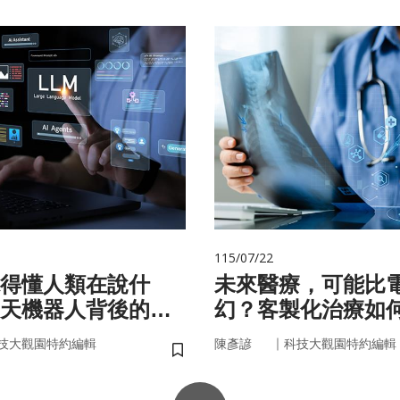
115/07/22
聽得懂人類在說什
未來醫療，可能比
天機器人背後的語
幻？客製化治療如
實世界
｜
技大觀園特約編輯
陳彥諺
科技大觀園特約編輯
儲存書籤