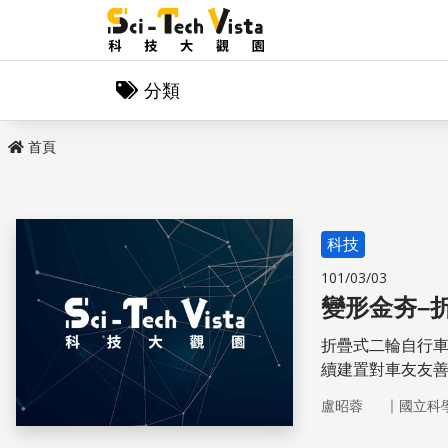
分類
首頁
科技
101/03/03
變形金夯–
折疊式二輪自行
續建置對車友友
工具到底是誰發
｜
盧昭蓉
國立科