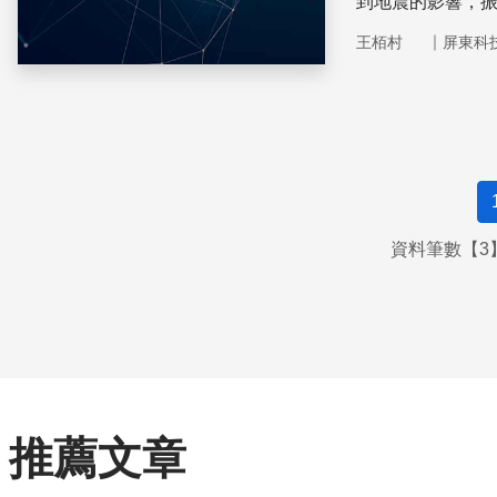
到地震的影響，
｜
王栢村
屏東科
資料筆數【3】
推薦文章