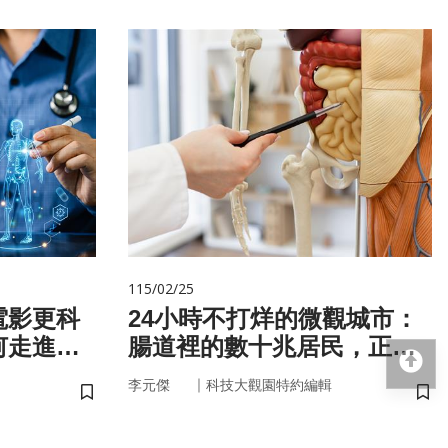
115/02/25
電影更科
24小時不打烊的微觀城市：
何走進真
腸道裡的數十兆居民，正悄
回
悄掌管你的大腦與健康
｜
李元傑
科技大觀園特約編輯
儲存書籤
儲