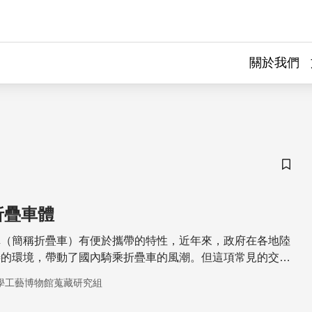
關於我們
儲存
折疊車體
車（簡稱折疊車）有便於攜帶的特性，近年來，政府在各地陸
善的環境，帶動了國內騎乘折疊車的風潮。但這項常見的交通
明的？而在其百變的折疊方式中又有什麼樣的科學知識？
學工藝博物館蒐藏研究組