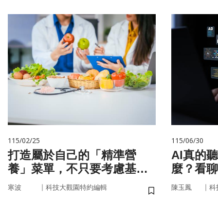
115/02/25
115/06/30
打造屬於自己的「精準營
AI真的
養」菜單，不只要考慮基
麼？看聊
因，關鍵更在腸道微生物
言科技
｜
｜
寒波
科技大觀園特約編輯
陳玉鳳
科
儲存書籤