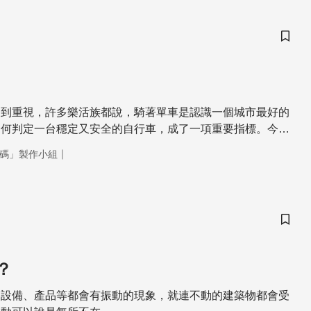
儲存
受到重視，許多樂活族都說，騎著單車是認識一個城市最好的
如何判定一台穩定又安全的自行車，成了一項重要指標。今天
只要為您解開避震器的設計迷思，還要帶您一起來了解車體上
｜
碼」製作小組
卻意義深遠的設計理念。
儲存
？
、設備、產品等都會有振動的現象，就連不動的建築物都會受