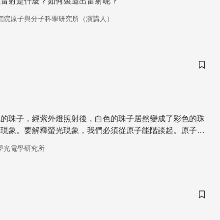
底雷射是什麼？如何製造出雷射呢？
究院原子與分子科學研究所（演講人）
儲存
色的珠子，經紫外燈照射後，白色的珠子居然變成了彩色的珠
光現象。要解釋螢光現象，我們必須從原子能階談起。原子吸
高的能階（激發態），但原子在高能階無法久留，過了一段時
學光電學研究所
階。原子從高能階回到低能階會放光，這就是螢光。 紫外光
因此紫外光的光子具有很高的能量。原子吸收紫外光的光子可
發態。原子從高激發態回到低能階時會放出各種不同頻率的
份光是可見光，因此白色的珠子就變成了彩色的珠子。
儲存