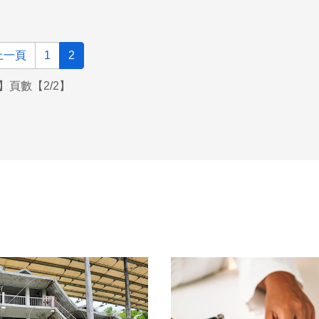
上一頁
1
2
】頁數【2/2】