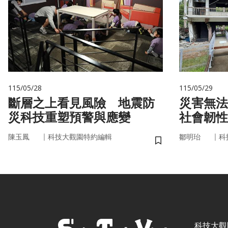
115/05/28
115/05/29
斷層之上看見風險 地震防
災害無法
災科技重塑預警與應變
社會韌性
｜
｜
陳玉鳳
科技大觀園特約編輯
鄒明珆
科
儲存書籤
科技大觀園 ©