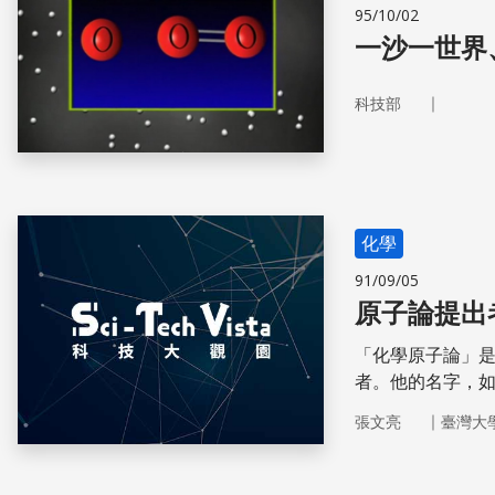
95/10/02
一沙一世界
｜
科技部
化學
91/09/05
原子論提出
「化學原子論」
者。他的名字，
師，業餘的化學
｜
張文亮
臺灣大