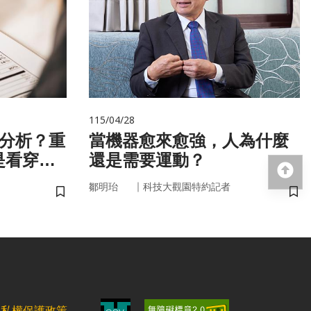
115/04/28
 分析？重
當機器愈來愈強，人為什麼
是看穿你
還是需要運動？
回
｜
鄒明珆
科技大觀園特約記者
儲存書籤
儲
隱私權保護政策