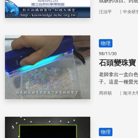
或缺的項目。到
｜
汪治平
中央研
物理
98/11/30
石頭變珠寶
老師拿出一盒白
子。這是一種螢
收光子提昇到較
｜
周祥順
海洋大
間後就會回到低能
的頻率非常高，
提昇到很高的激
光。其中有一部
物理