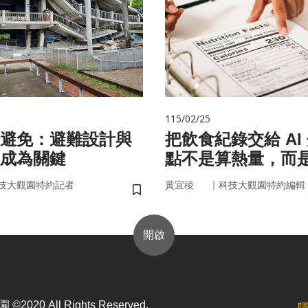
115/02/25
避免：避難設計與
把飲食紀錄交給 AI
成為關鍵
點不是算熱量，而
的「飲食習慣」
｜
技大觀園特約記者
黃宜稜
科技大觀園特約編輯
儲存書籤
開啟
2020 All Rights Reserved.