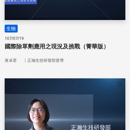
生物
107/07/19
國際除草劑應用之現況及挑戰（菁華版）
｜
黃卓君
正瀚生技研發部督導
儲存