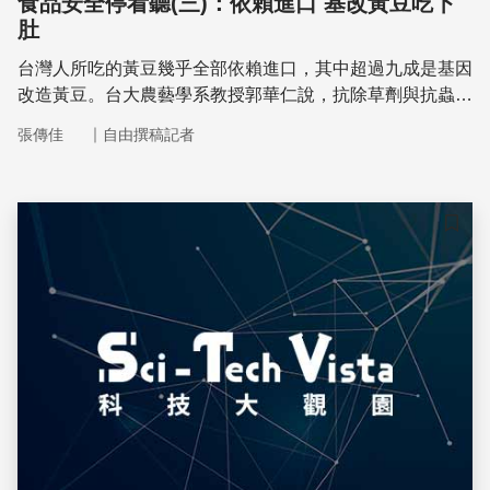
食品安全停看聽(三)：依賴進口 基改黃豆吃下
肚
台灣人所吃的黃豆幾乎全部依賴進口，其中超過九成是基因
改造黃豆。台大農藝學系教授郭華仁說，抗除草劑與抗蟲的
基改黃豆，導致農夫過度使用而有農藥殘留問題；另也漸有
｜
張傳佳
自由撰稿記者
證據顯示，食用基改作物會增加腫瘤發生的機率。消費者最
好多選擇非基改或有機作物，除了可為自己的健康把關，也
可間接鼓勵農夫多種植非基改有機作物
儲存