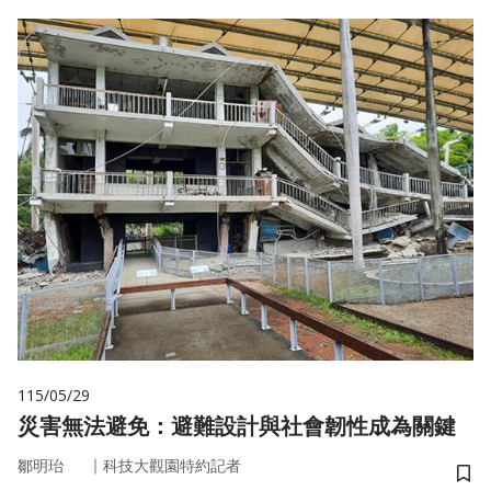
115/05/29
災害無法避免：避難設計與社會韌性成為關鍵
｜
鄒明珆
科技大觀園特約記者
儲