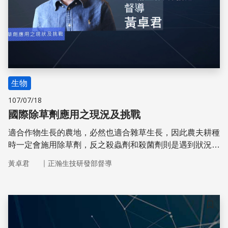
生物
107/07/18
國際除草劑應用之現況及挑戰
適合作物生長的農地，必然也適合雜草生長，因此農夫耕種
時一定會施用除草劑，反之殺蟲劑和殺菌劑則是遇到狀況時
才會使用。
｜
黃卓君
正瀚生技研發部督導
儲存