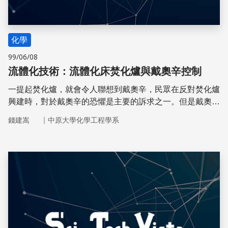
化學
99/06/08
流體化技術：流體化床焚化爐與戴奧辛控制
一提起焚化爐，就會令人聯想到戴奧辛，民眾在反對焚化爐
興建時，對於戴奧辛的恐懼是主要的訴求之一。但是戴奧辛
究竟是何物，為什麼可怕，大多數人卻不了解。
｜
錢建嵩
中原大學化學工程學系
儲存