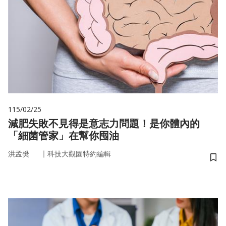
115/02/25
減肥失敗不見得是意志力問題！是你體內的
「細菌管家」在幫你囤油
｜
洪孟樊
科技大觀園特約編輯
儲