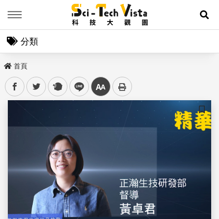
Menu
展
分類
首頁
facebook
twitter
plurk
line
中
儲存