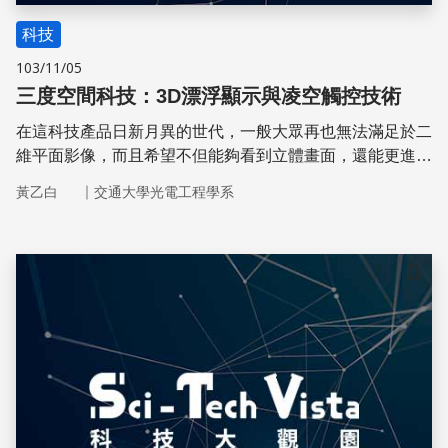
科技
103/11/05
三度空間科技：3D漂浮顯示與凌空觸控技術
在這科技產品日新月異的世代，一般大眾再也無法滿足於二
維平面影像，而且希望不但能夠看到立體畫面，還能更進一
步「觸碰」到。現在，就讓我們一起進入3D的世界吧！
｜
黃乙白
交通大學光電工程學系
儲存