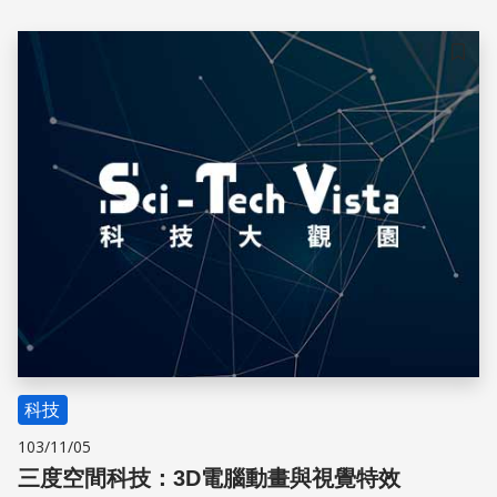
儲存
科技
103/11/05
三度空間科技：3D電腦動畫與視覺特效