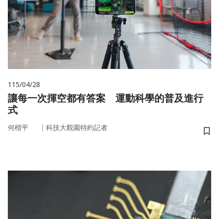
115/04/28
讓每一次揮空都有答案 運動科學的普及進行
式
｜
何楷平
科技大觀園特約記者
儲