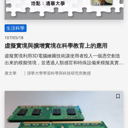
生活科學
107/05/18
虛擬實境與擴增實境在科學教育上的應用
虛擬實境利用3D電腦繪圖技術讓使用者投入一個憑空創造
出來的模擬情境，並透過人類感官和特殊設備來模擬真實情
境。它具有高互動性和真實感，比較容易引起使用者的興
｜
唐文華
清華大學學習科學與科技研究所教授
趣，並能提升學習效果，因此很適合應用在科學教育上。
儲存