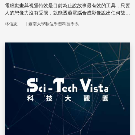
電腦動畫與視覺特效是目前為止說故事最有效的工具，只要
人的想像力沒有受限，就能透過電腦合成影像說出任何故
事。這些如夢似真，令人驚喜連連的畫面，是如何製作而成
｜
林信志
臺南大學數位學習科技學系
的呢？
儲存