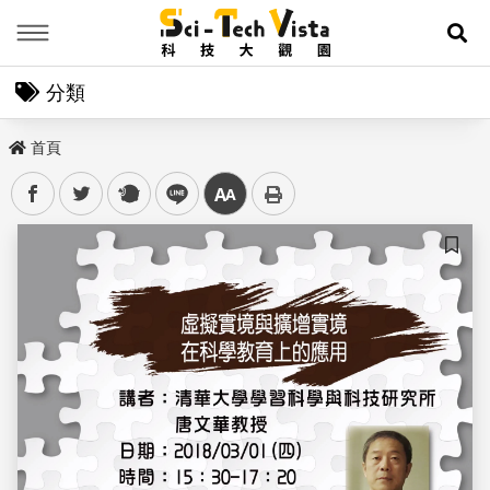
Menu
展
分類
首頁
facebook
twitter
plurk
line
中
儲存