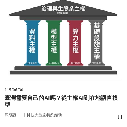
115/06/30
臺灣需要自己的AI嗎？從主權AI到在地語言模
型
｜
陳彥諺
科技大觀園特約編輯
儲