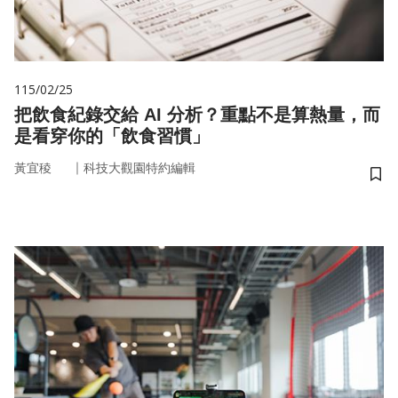
115/02/25
把飲食紀錄交給 AI 分析？重點不是算熱量，而
是看穿你的「飲食習慣」
｜
黃宜稜
科技大觀園特約編輯
儲