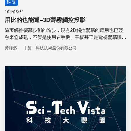
科技
104/08/31
用比的也能通–3D薄霧觸控投影
隨著觸控螢幕技術的進步，現有2D觸控螢幕的應用也已經
愈來愈成熟，不管是使用在手機、平板甚至是電視螢幕牆都
獲得廣泛使用，目前有由2D平面影像朝向3D立體技術開發
｜
黃煒盛
第一科技技術股份有限公司
的趨勢
儲存