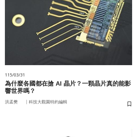
115/03/31
為什麼各國都在搶 AI 晶片？一顆晶片真的能影
響世界嗎？
｜
洪孟樊
科技大觀園特約編輯
儲