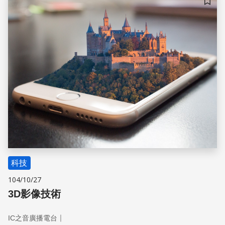
儲存
科技
104/10/27
3D影像技術
｜
IC之音廣播電台