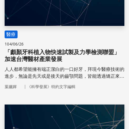
醫療
104/06/26
「顱顏牙科植入物快速試製及力學檢測聯盟」
加速台灣醫材產業發展
人人都希望能擁有端正潔白的一口好牙，拜現今醫療技術的
進步，無論是先天或是後天的齒顎問題，皆能透過矯正來改
善。俗話說：「工欲善其事必先利其器。」，當醫師進行齒
｜
葉孋嬋
《科學發展》特約文字編輯
顎矯正時，會依據患者的需求，使用不同的工具與植入物，
如微小骨釘、骨板以及人工牙根即為常見的牙科植入物，其
中微小骨釘是當作矯正錨定源，而骨板可固定欲整形的骨
頭，以增加臨床治療的成功率
儲存