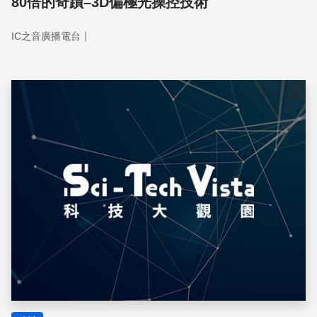
80倍的奇蹟–3D偏極光操控技術
｜
IC之音廣播電台
儲存