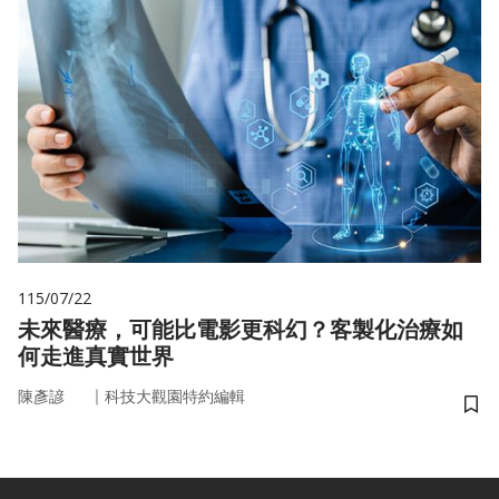
115/07/22
未來醫療，可能比電影更科幻？客製化治療如
何走進真實世界
｜
陳彥諺
科技大觀園特約編輯
儲