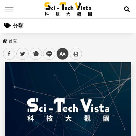
Menu
展
分類
首頁
facebook
twitter
plurk
line
中
儲存