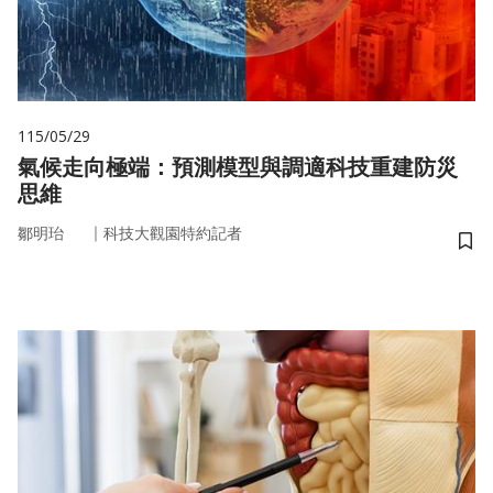
115/05/29
氣候走向極端：預測模型與調適科技重建防災
思維
｜
鄒明珆
科技大觀園特約記者
儲