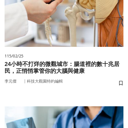
115/02/25
24小時不打烊的微觀城市：腸道裡的數十兆居
民，正悄悄掌管你的大腦與健康
｜
李元傑
科技大觀園特約編輯
儲