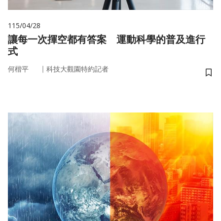
115/04/28
讓每一次揮空都有答案 運動科學的普及進行
式
｜
何楷平
科技大觀園特約記者
儲