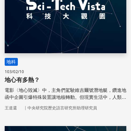
地科
103/02/10
地心有多熱？
電影〈地心毀滅〉中，主角們駕駛維吉爾號潛地艇，鑽進地
函中企圖引爆特殊裝置讓地核轉動。但現實生活中，人類根
本無法鑽進地心，其中一個原因是——超高溫。
｜
王道還
中央研究院歷史語言研究所助理研究員