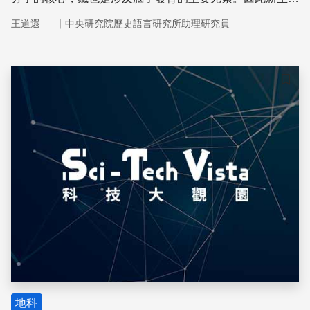
貧血的後遺症很大，孩子的身、心發育都受影響。
｜
王道還
中央研究院歷史語言研究所助理研究員
儲存
地科