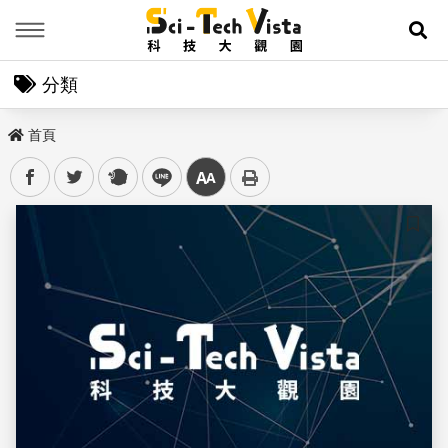
Menu
展
分類
首頁
facebook
twitter
plurk
line
中
儲存