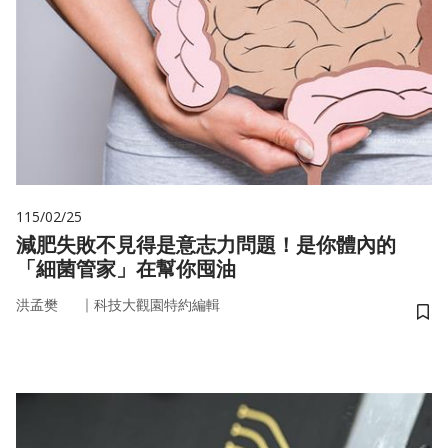
115/02/25
減肥失敗不見得是意志力問題！是你體內的
「細菌管家」在幫你囤油
｜
洪孟樊
科技大觀園特約編輯
儲