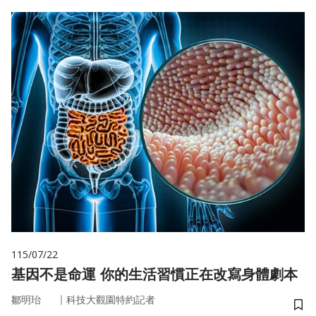
115/07/22
基因不是命運 你的生活習慣正在改寫身體劇本
｜
鄒明珆
科技大觀園特約記者
儲