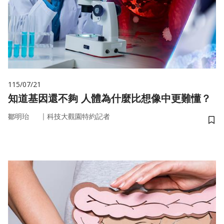
115/07/21
知道基因還不夠 人體為什麼比想像中更難懂？
｜
鄒明珆
科技大觀園特約記者
儲