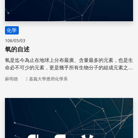
化學
106/05/03
氧的自述
氧是迄今為止在地球上分布最廣、含量最多的元素，也是生
命必不可少的元素，更是幾乎所有生物分子的組成元素之
一。氧的名氣雖然眾所皆知，但氧在整個生物圈到底扮演著
｜
蘇明德
嘉義大學應用化學系
什麼角色至今仍是撲朔迷離。
儲存