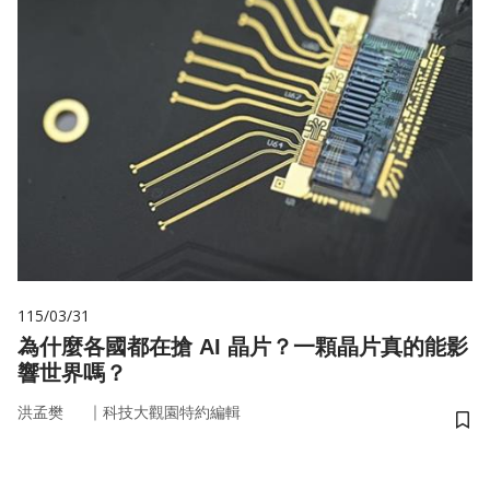
115/03/31
為什麼各國都在搶 AI 晶片？一顆晶片真的能影
響世界嗎？
｜
洪孟樊
科技大觀園特約編輯
儲