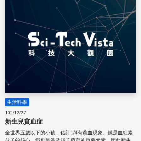
儲存
生活科學
102/12/27
新生兒貧血症
全世界五歲以下的小孩，估計1/4有貧血現象。鐵是血紅素
分子的核心，鐵也是涉及腦子發育的重要元素。因此新生兒