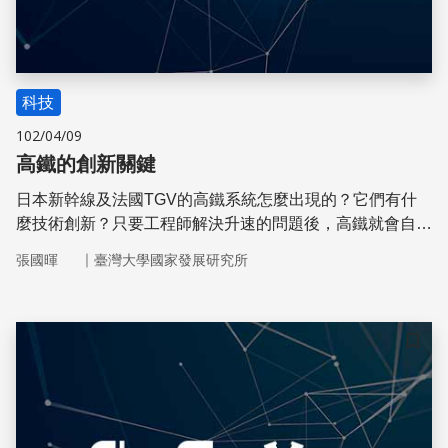
科技
102/04/09
高鐵的創新關鍵
日本新幹線及法國TGV的高鐵系統怎麼出現的？它們有什
麼技術創新？只要工程師解決升速的問題後，高鐵就會自然
而然地發展嗎？
｜
張國暉
臺灣大學國家發展研究所
儲存