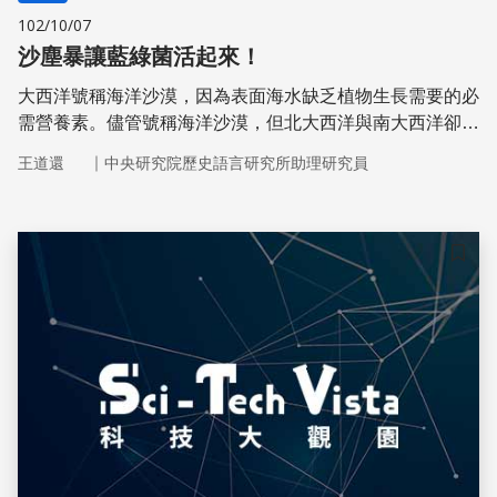
102/10/07
沙塵暴讓藍綠菌活起來！
大西洋號稱海洋沙漠，因為表面海水缺乏植物生長需要的必
需營養素。儘管號稱海洋沙漠，但北大西洋與南大西洋卻不
同，北大西洋海水表層相對南大西洋有很多藍綠菌，這是什
｜
王道還
中央研究院歷史語言研究所助理研究員
麼原因造成的呢？
儲存