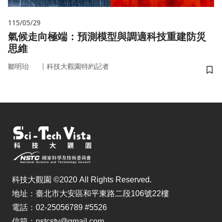
115/05/29
氣候走向極端：預測模型與調適科技重建防災
思維
｜
鄒明珆
科技大觀園特約記者
儲
科技大觀園 ©2020 All Rights Reserved.
地址：臺北市大安區和平東路二段106號22樓
電話：02-25056789 #5526
信箱：nstcstv@gmail.com