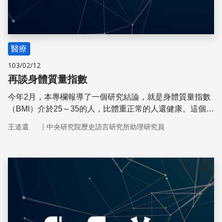
醫療
103/02/12
再談身體質量指數
今年2月，本專欄報導了一個研究結論，就是身體質量指數
（BMI）介於25～35的人，比體重正常的人還健康。這個結
論立即引起媒體注意，可是也遭到許多公衛專家的質疑。
｜
王道還
中央研究院歷史語言研究所助理研究員
儲存