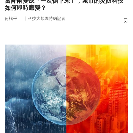
當降雨變成「一次倒下來」，城市的災防科技
如何即時應變？
｜
何楷平
科技大觀園特約記者
儲