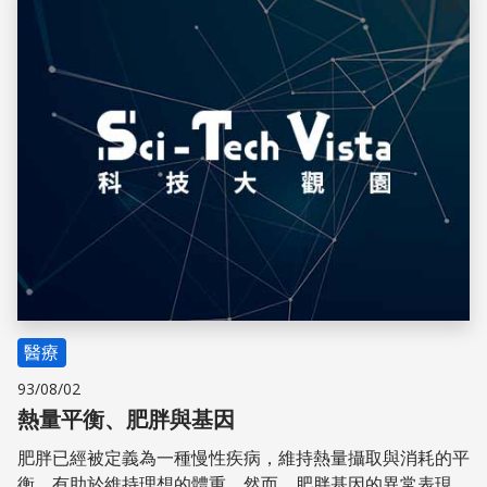
儲存
醫療
93/08/02
熱量平衡、肥胖與基因
肥胖已經被定義為一種慢性疾病，維持熱量攝取與消耗的平
衡，有助於維持理想的體重。然而，肥胖基因的異常表現也