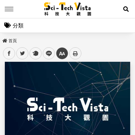
Menu
展
分類
首頁
facebook
twitter
plurk
line
中
儲存