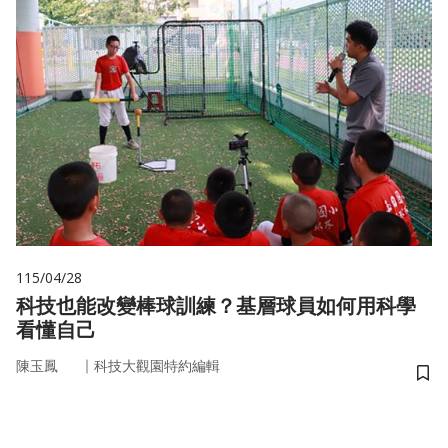
115/04/28
科技也能改變棒球訓練？基層球員如何用科學
看懂自己
｜
陳玉鳳
科技大觀園特約編輯
儲