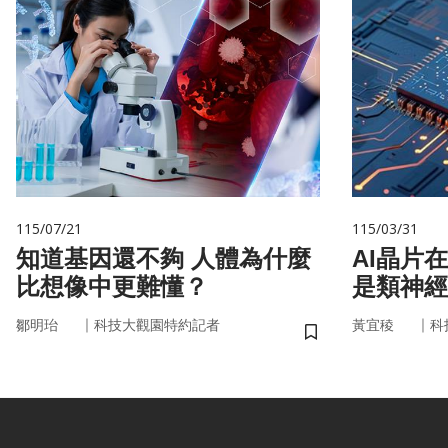
115/07/21
115/03/31
知道基因還不夠 人體為什麼
AI晶片
比想像中更難懂？
是類神經
｜
｜
鄒明珆
科技大觀園特約記者
黃宜稜
科
儲存書籤