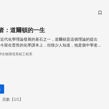
儲存
者：道爾頓的一生
是近代化學理論發展的基石之一，道爾頓是這個理論的提出
如今留在普世的化學課本上，但很少人知道，他是個中學老
家，天生患有色盲與癲癇症，終生未娶。
學生物環境系統工程系
1
頁數【1/1】