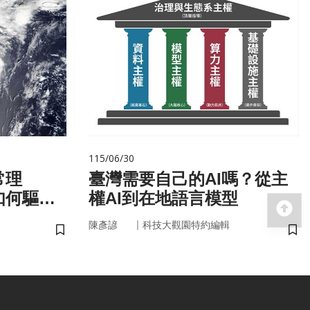
115/06/30
常理
臺灣需要自己的AI嗎？從主
如何驅動
權AI到在地語言模型
回
｜
陳彥諺
科技大觀園特約編輯
儲存書籤
儲