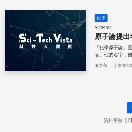
化學
91/09/05
原子論提出
「化學原子論」
者。他的名字，
師，業餘的化學
｜
張文亮
臺灣大
資料筆數【2】