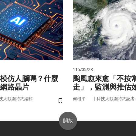
115/05/28
在模仿人腦嗎？什麼
颱風愈來愈「不按
網路晶片
走」，監測與推估
防災決策？
｜
技大觀園特約編輯
何楷平
科技大觀園特約記者
儲存書籤
開啟