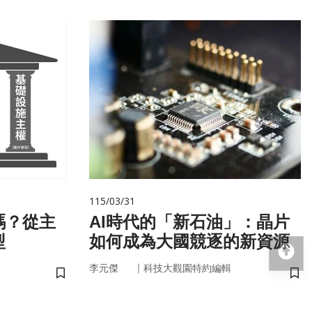
115/03/31
嗎？從主
AI時代的「新石油」：晶片
型
如何成為大國競逐的新資源
回
｜
李元傑
科技大觀園特約編輯
儲存書籤
儲