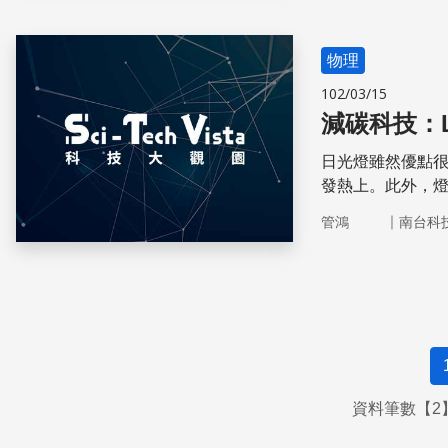
物理
102/03/15
減碳科技：L
日光燈雖然優點
發熱上。此外，
做了哪些努力呢
｜
管鴻
南台科
資料筆數【2】