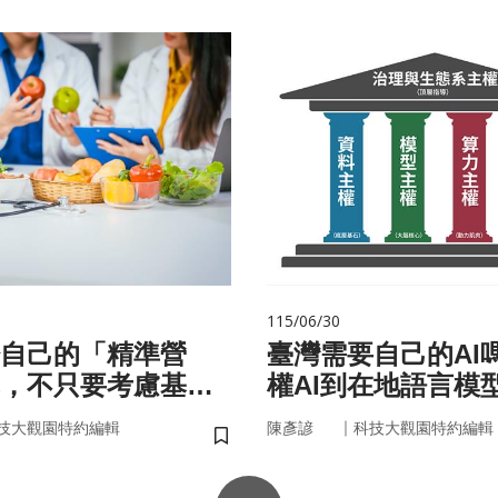
115/06/30
自己的「精準營
臺灣需要自己的AI
，不只要考慮基
權AI到在地語言模
更在腸道微生物
｜
技大觀園特約編輯
陳彥諺
科技大觀園特約編輯
儲存書籤