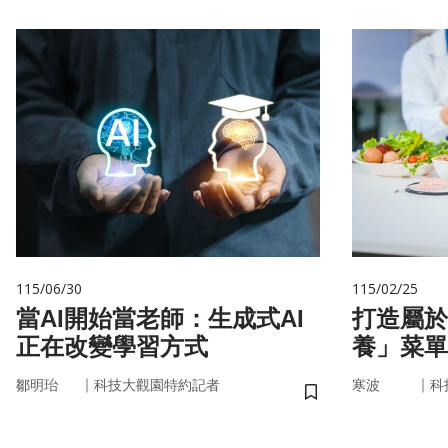
115/06/30
115/02/25
當AI開始當老師：生成式AI
打造屬於
正在改變學習方式
養」菜單
因，關鍵
｜
｜
鄒明珆
科技大觀園特約記者
寒波
科
儲存書籤