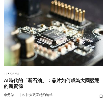
115/03/31
AI時代的「新石油」：晶片如何成為大國競逐
的新資源
｜
李元傑
科技大觀園特約編輯
儲