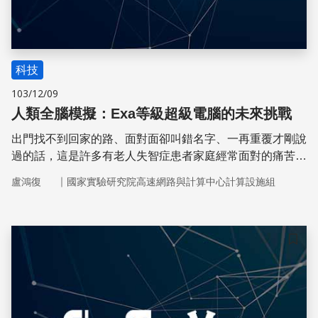
科技
103/12/09
人類全腦模擬：Exa等級超級電腦的未來挑戰
出門找不到回家的路、面對面卻叫錯名字、一再重覆才剛說
過的話，這是許多有老人失智症患者家庭經常面對的痛苦。
針對這些疾病，歐盟與美國進行共同研究，想要解決腦科學
｜
盧鴻復
國家實驗研究院高速網路與計算中心計算設施組
類的醫療問題。
儲存