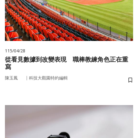
115/04/28
從看見數據到改變表現 職棒教練角色正在重
寫
｜
陳玉鳳
科技大觀園特約編輯
儲