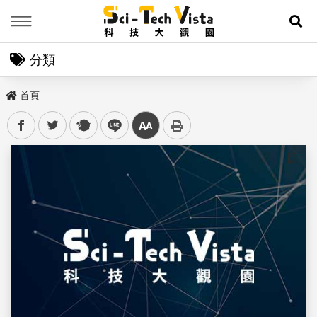
Menu
展
分類
首頁
facebook
twitter
plurk
line
中
儲存