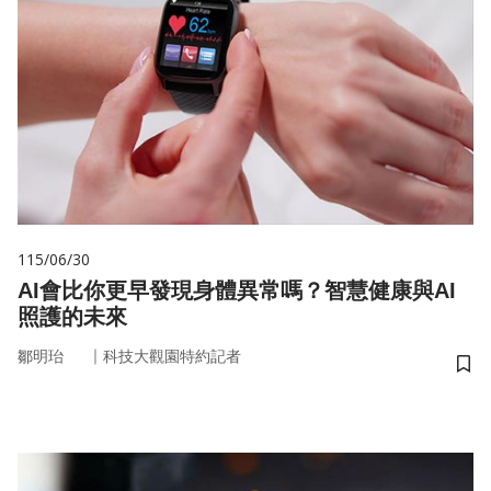
115/06/30
AI會比你更早發現身體異常嗎？智慧健康與AI
照護的未來
｜
鄒明珆
科技大觀園特約記者
儲